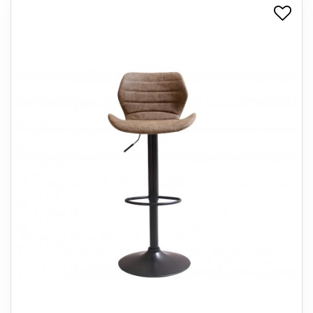
+
SPISESTUE
+
SOVEVÆRELSE
+
KONTORMØBLER
+
OPBEVARING
+
TÆPPER
+
LAMPER
+
ENTREMØBLER
+
HAVEMØBLER
OUTLET