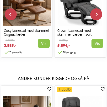
Cosy lænestol med skammel
Crown Lænestol med
Cognac læder
skammel Læder - sort
6.960,-
7.997,-
Vis
Vis
3.885,-
5.894,-
Tilgængelig
Tilgængelig
ANDRE KUNDER KIGGEDE OGSÅ PÅ
TILBUD