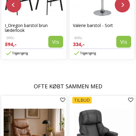
I_Oregon barstol brun
Valerie barstol - Sort
læderlook
999,-
699,-
Vis
Vis
594,-
334,-
Tilgængelig
Tilgængelig
OFTE KØBT SAMMEN MED
TILBUD