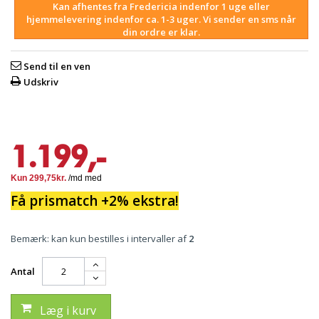
Kan afhentes fra Fredericia indenfor 1 uge eller
hjemmelevering indenfor ca. 1-3 uger. Vi sender en sms når
din ordre er klar.
Send til en ven
Udskriv
1.199,-
Få prismatch +2% ekstra!
Bemærk: kan kun bestilles i intervaller af
2
Antal
Læg i kurv