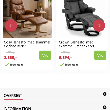
Cosy lænestol med skammel
Crown Lænestol med
Cognac læder
skammel Læder - sort
6.960,-
7.997,-
Vis
Vis
3.885,-
5.894,-
Tilgængelig
Tilgængelig
OVERSIGT
INFORMATION