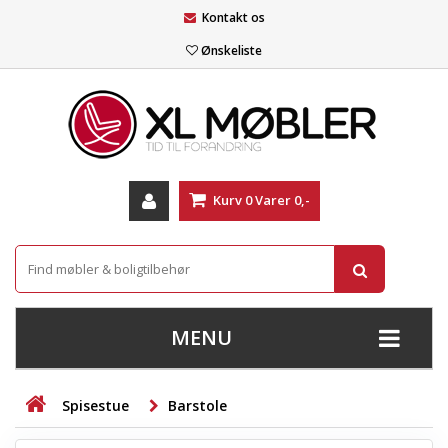
Kontakt os
Ønskeliste
Kurv
0
Varer
0,-
MENU
+
SOFAER
Spisestue
Barstole
+
STUE