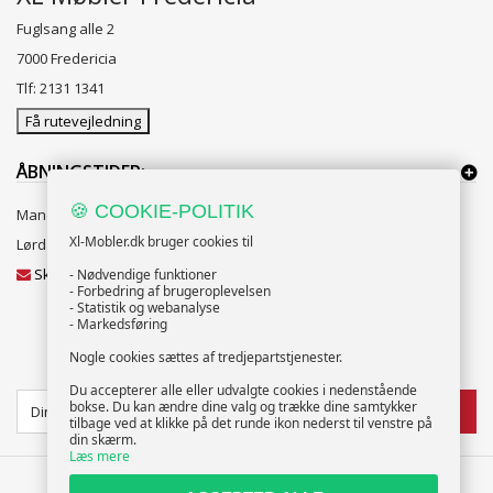
Fuglsang alle 2
7000 Fredericia
Tlf: 2131 1341
Få rutevejledning
ÅBNINGSTIDER:
🍪 COOKIE-POLITIK
Mandag til Fredag 10:00 til 18:00
Xl-Mobler.dk bruger cookies til
Lørdag og Søndag 10:00 til 16:00
Skriv til vores kundeservice
- Nødvendige funktioner
- Forbedring af brugeroplevelsen
- Statistik og webanalyse
- Markedsføring
Nogle cookies sættes af tredjepartstjenester.
NYHEDSBREV
Du accepterer alle eller udvalgte cookies i nedenstående
bokse. Du kan ændre dine valg og trække dine samtykker
TILMELD
tilbage ved at klikke på det runde ikon nederst til venstre på
din skærm.
Læs mere