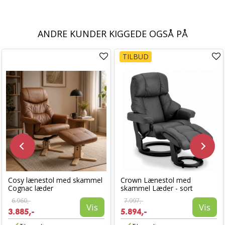
ANDRE KUNDER KIGGEDE OGSÅ PÅ
TILBUD
Cosy lænestol med skammel
Crown Lænestol med
Cognac læder
skammel Læder - sort
6.960,-
7.997,-
Vis
Vis
3.885,-
5.894,-