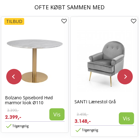
OFTE KØBT SAMMEN MED
TILBUD
Bolzano Spisebord Hvid
SANTI Lænestol Grå
marmor look Ø110
3.399,-
Vis
3.498,-
2.399,-
Vis
3.148,-
Tilgængelig
Tilgængelig