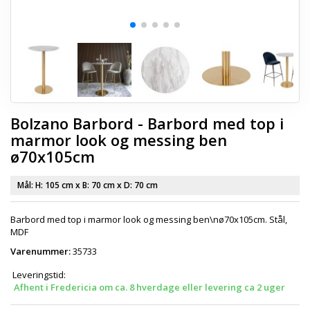
Bolzano Barbord - Barbord med top i
marmor look og messing ben
ø70x105cm
Mål: H:
105 cm
x B:
70 cm
x D:
70 cm
Barbord med top i marmor look og messing ben\nø70x105cm. Stål,
MDF
Varenummer:
35733
Leveringstid:
Afhent i Fredericia om ca. 8 hverdage eller levering ca 2 uger