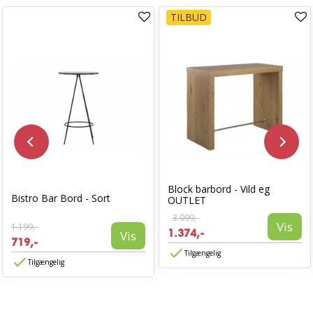
TILBUD
Block barbord - Vild eg
Bistro Bar Bord - Sort
OUTLET
3.099,-
Vis
1.199,-
1.374,-
Vis
719,-
Tilgængelig
Tilgængelig