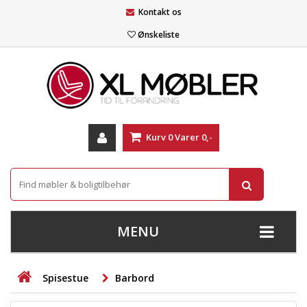
Kontakt os
Ønskeliste
Kurv
0
Varer
0,-
MENU
+
SOFAER
Spisestue
Barbord
+
STUE