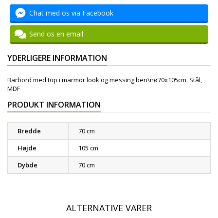
Chat med os via Facebook
Send os en email
YDERLIGERE INFORMATION
Barbord med top i marmor look og messing ben\nø70x105cm. Stål,
MDF
PRODUKT INFORMATION
Bredde
70 cm
Højde
105 cm
Dybde
70 cm
ALTERNATIVE VARER