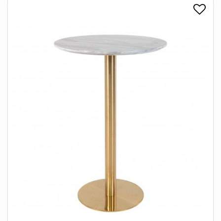
+
SPISESTUE
+
SOVEVÆRELSE
+
KONTORMØBLER
+
OPBEVARING
+
TÆPPER
+
LAMPER
+
ENTREMØBLER
+
HAVEMØBLER
OUTLET