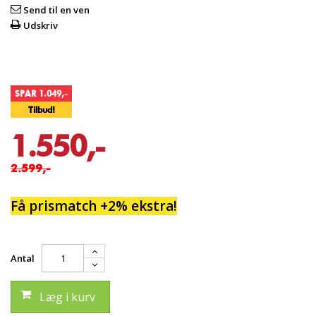
Send til en ven
Udskriv
SPAR 1.049,-
Tilbud!
1.550,-
2.599,-
Få prismatch +2% ekstra!
Antal
Læg i kurv