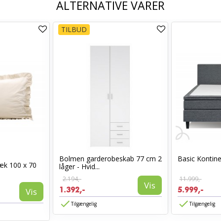
ALTERNATIVE VARER
TILBUD
Bolmen garderobeskab 77 cm 2
Basic Kontin
æk 100 x 70
låger - Hvid...
2.194,-
11.999,-
Vis
1.392,-
5.999,-
Vis
Tilgængelig
Tilgængelig