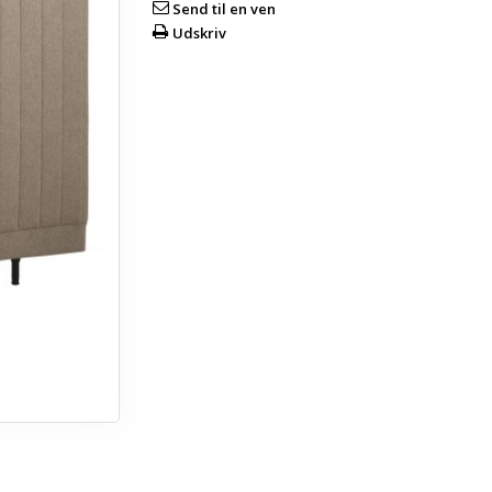
Send til en ven
Udskriv