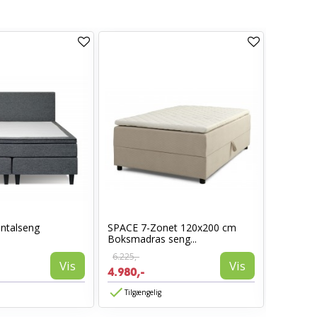
entalseng
SPACE 7-Zonet 120x200 cm
Maribo k
Boksmadras seng...
6.225,-
13.998,-
Vis
Vis
4.980,-
6.999,-
Tilgængelig
Tilgæn