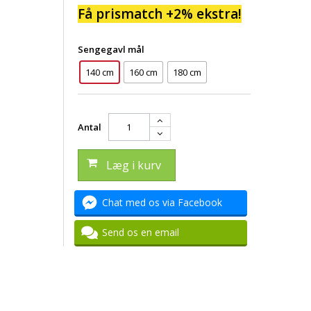
Få prismatch +2% ekstra!
Sengegavl mål
140 cm
160 cm
180 cm
Antal
Læg i kurv
Chat med os via Facebook
Send os en email