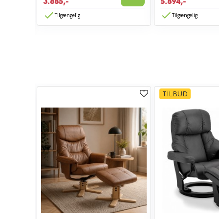
3.885,-
5.894,-
Vis
Tilgængelig
Tilgængelig
TILBUD