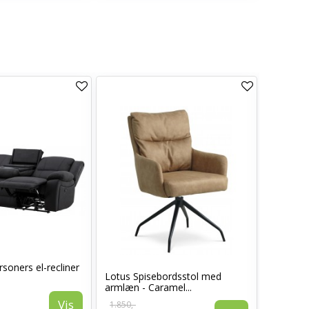
soners el-recliner
Lotus Spisebordsstol med
Sarasota
armlæn - Caramel...
Vis
1.850,-
1.399,-