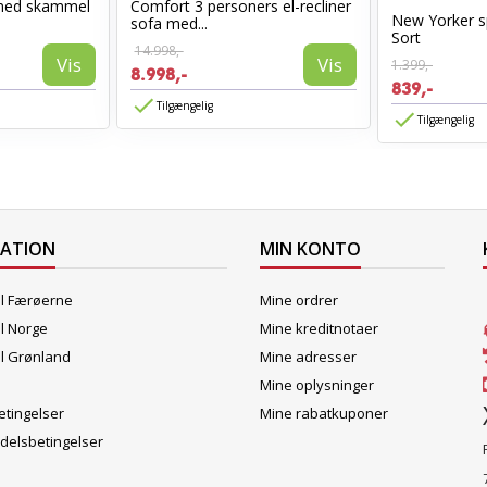
med skammel
Comfort 3 personers el-recliner
New Yorker s
sofa med...
Sort
14.998,-
Vis
Vis
1.399,-
8.998,-
839,-
Tilgængelig
Tilgængelig
MATION
MIN KONTO
il Færøerne
Mine ordrer
il Norge
Mine kreditnotaer
il Grønland
Mine adresser
Mine oplysninger
tingelser
Mine rabatkuponer
delsbetingelser