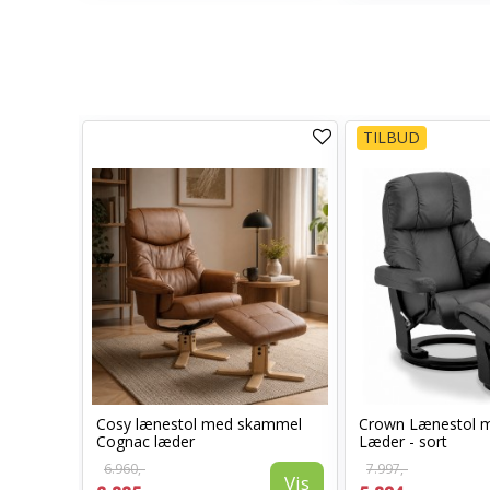
TILBUD
Cosy lænestol med skammel
Crown Lænestol 
l -
Cognac læder
Læder - sort
6.960,-
7.997,-
Vis