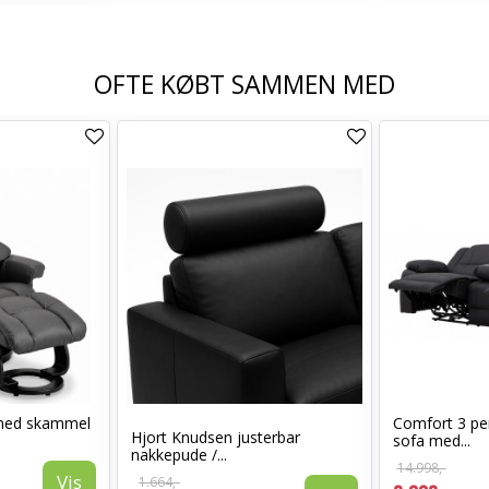
OFTE KØBT SAMMEN MED
med skammel
Comfort 3 per
Hjort Knudsen justerbar
sofa med...
nakkepude /...
14.998,-
Vis
1.664,-