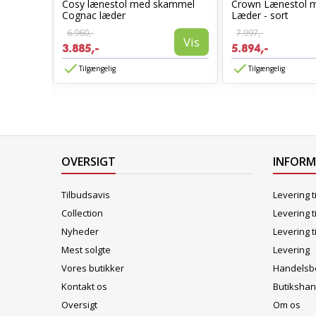
Cosy lænestol med skammel
Crown Lænestol 
stol
Cognac læder
Læder - sort
6.960,-
7.997,-
Vis
3.885,-
5.894,-
Vis
Tilgængelig
Tilgængelig
OVERSIGT
INFOR
Tilbudsavis
Levering t
Collection
Levering t
Nyheder
Levering t
Mest solgte
Levering
Vores butikker
Handelsbe
Kontakt os
Butikshan
Oversigt
Om os