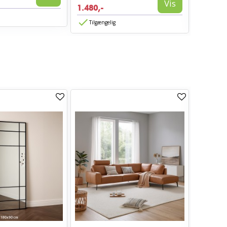
Vis
1.480,-
839,-
Tilgængelig
Tilgæn