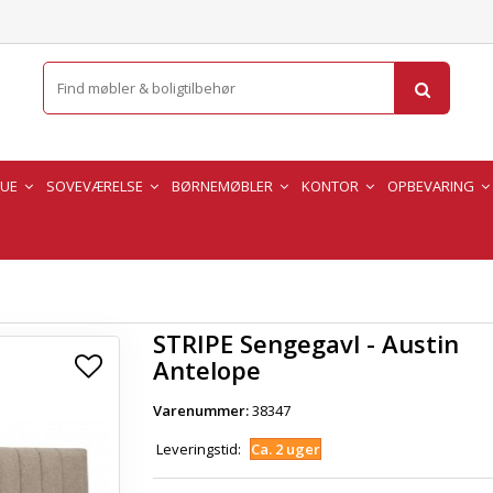
TUE
SOVEVÆRELSE
BØRNEMØBLER
KONTOR
OPBEVARING
STRIPE Sengegavl - Austin
Antelope
Varenummer:
38347
Leveringstid:
Ca. 2 uger