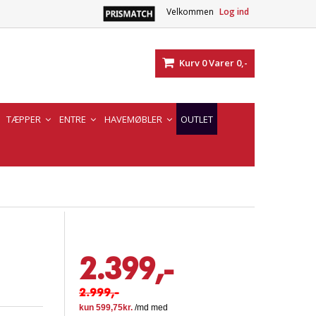
Velkommen
Log ind
Kurv
0
Varer
0,-
TÆPPER
ENTRE
HAVEMØBLER
OUTLET
2.399,-
2.999,-