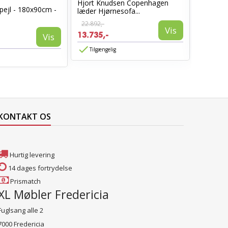
Hjort Knudsen Copenhagen
Cosy læ
pejl - 180x90cm -
læder Hjørnesofa...
Sort læd
22.892,-
6.960,-
Vis
13.735,-
3.885,-
Vis
Tilgængelig
Tilgæn
KONTAKT OS
Hurtig levering
14 dages fortrydelse
Prismatch
XL Møbler Fredericia
Fuglsang alle 2
7000 Fredericia