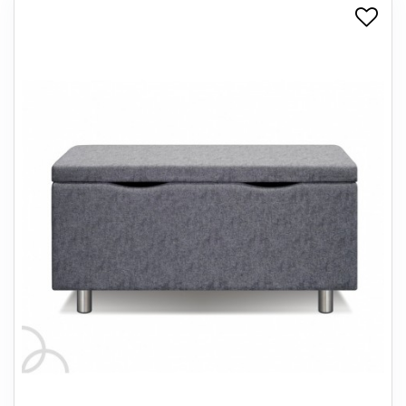
+
SPISESTUE
+
SOVEVÆRELSE
+
KONTORMØBLER
+
OPBEVARING
+
TÆPPER
+
LAMPER
+
ENTREMØBLER
+
HAVEMØBLER
OUTLET