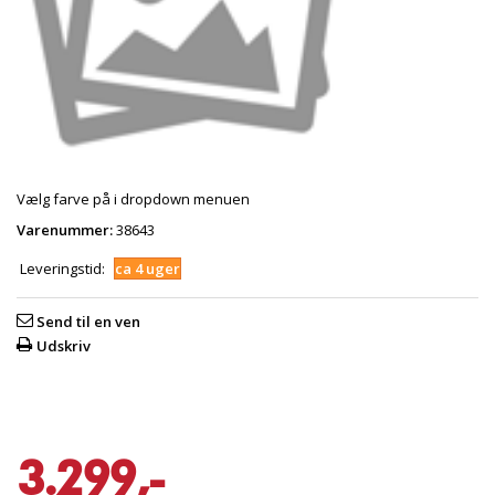
Vælg farve på i dropdown menuen
Varenummer:
38643
Leveringstid:
ca 4 uger
Send til en ven
Udskriv
3.299,-