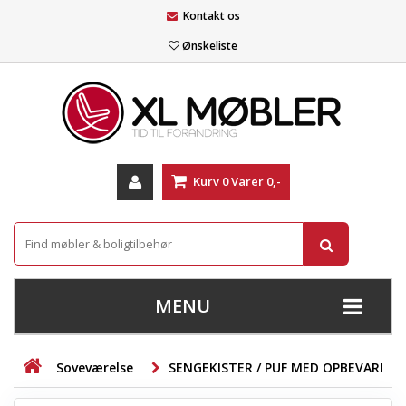
Kontakt os
Ønskeliste
Kurv
0
Varer
0,-
MENU
+
SOFAER
Soveværelse
SENGEKISTER / PUF MED OPBEVARING
+
STUE