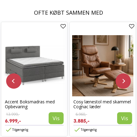
OFTE KØBT SAMMEN MED
Accent Boksmadras med
Cosy lænestol med skammel
Opbevaring
Cognac læder
13.999,-
6.960,-
Vis
Vis
6.999,-
3.885,-
Tilgængelig
Tilgængelig