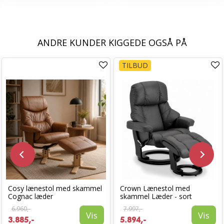
ANDRE KUNDER KIGGEDE OGSÅ PÅ
TILBUD
Cosy lænestol med skammel
Crown Lænestol med
Cognac læder
skammel Læder - sort
6.960,-
7.997,-
Vis
Vis
3.885,-
5.894,-