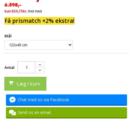
6.598,-
Få prismatch +2% ekstra!
Mål
Antal
Læg i kurv
Chat med os via Facebook
Send os en email