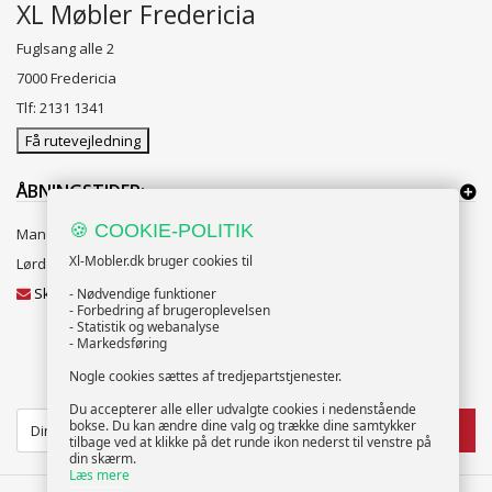
XL Møbler Fredericia
Fuglsang alle 2
7000 Fredericia
Tlf: 2131 1341
Få rutevejledning
ÅBNINGSTIDER:
🍪 COOKIE-POLITIK
Mandag til Fredag 10:00 til 18:00
Xl-Mobler.dk bruger cookies til
Lørdag og Søndag 10:00 til 16:00
Skriv til vores kundeservice
- Nødvendige funktioner
- Forbedring af brugeroplevelsen
- Statistik og webanalyse
- Markedsføring
Nogle cookies sættes af tredjepartstjenester.
NYHEDSBREV
Du accepterer alle eller udvalgte cookies i nedenstående
bokse. Du kan ændre dine valg og trække dine samtykker
TILMELD
tilbage ved at klikke på det runde ikon nederst til venstre på
din skærm.
Læs mere