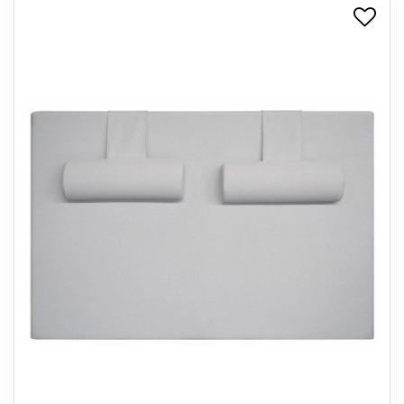
+
SPISESTUE
+
SOVEVÆRELSE
+
KONTORMØBLER
+
OPBEVARING
+
TÆPPER
+
LAMPER
+
ENTREMØBLER
+
HAVEMØBLER
OUTLET