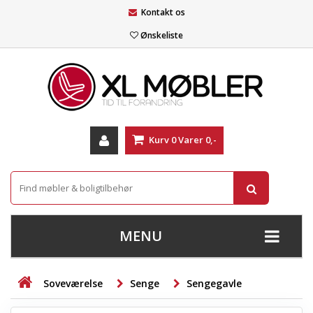
Kontakt os
Ønskeliste
Kurv
0
Varer
0,-
MENU
+
SOFAER
Soveværelse
Senge
Sengegavle
+
STUE