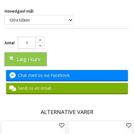
Hovedgavl mål
Antal
Læg i kurv
Chat med os via Facebook
Send os en email
ALTERNATIVE VARER