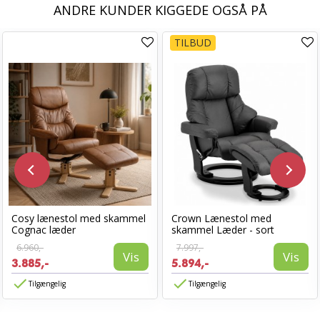
ANDRE KUNDER KIGGEDE OGSÅ PÅ
TILBUD
Cosy lænestol med skammel
Crown Lænestol med
Cognac læder
skammel Læder - sort
6.960,-
7.997,-
Vis
Vis
3.885,-
5.894,-
Tilgængelig
Tilgængelig