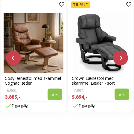
TILBUD
Cosy lænestol med skammel
Crown Lænestol med
Cognac læder
skammel Læder - sort
6.960,-
7.997,-
Vis
Vis
3.885,-
5.894,-
Tilgængelig
Tilgængelig