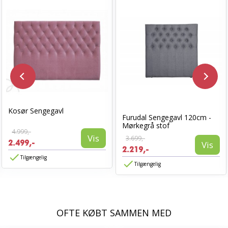
Kosør Sengegavl
Furudal Sengegavl 120cm -
Mørkegrå stof
4.999,-
Vis
3.699,-
2.499,-
Vis
2.219,-
Tilgængelig
Tilgængelig
OFTE KØBT SAMMEN MED