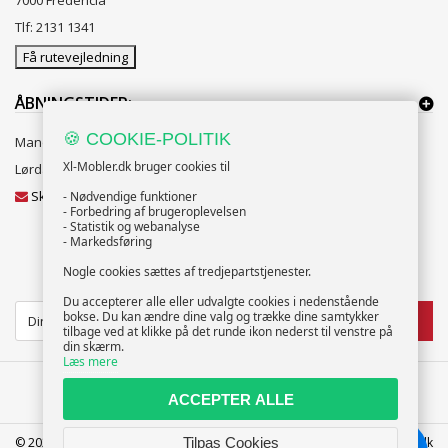
7000 Fredericia
Tlf: 2131 1341
Få rutevejledning
ÅBNINGSTIDER:
🍪 COOKIE-POLITIK
Mandag til Fredag 10:00 til 18:00
Xl-Mobler.dk bruger cookies til
Lørdag og Søndag 10:00 til 16:00
Skriv til vores kundeservice
- Nødvendige funktioner
- Forbedring af brugeroplevelsen
- Statistik og webanalyse
- Markedsføring
Nogle cookies sættes af tredjepartstjenester.
NYHEDSBREV
Du accepterer alle eller udvalgte cookies i nedenstående
bokse. Du kan ændre dine valg og trække dine samtykker
TILMELD
tilbage ved at klikke på det runde ikon nederst til venstre på
din skærm.
Læs mere
ACCEPTER ALLE
© 2025 XL-Møbler ApS | CVR: 39586207 | FREDERICIA | info@xl-mobler.dk
Tilpas Cookies