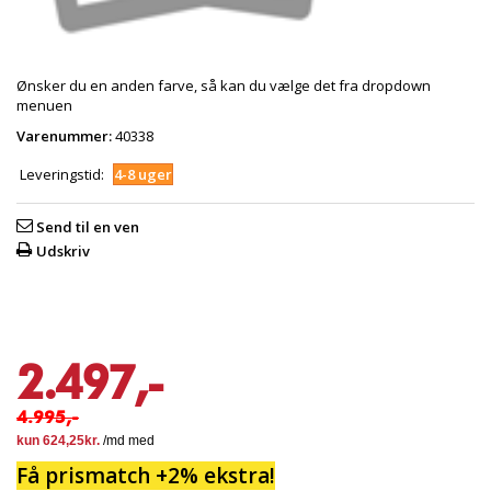
Ønsker du en anden farve, så kan du vælge det fra dropdown
menuen
Varenummer:
40338
Leveringstid:
4-8 uger
Send til en ven
Udskriv
2.497,-
4.995,-
Få prismatch +2% ekstra!