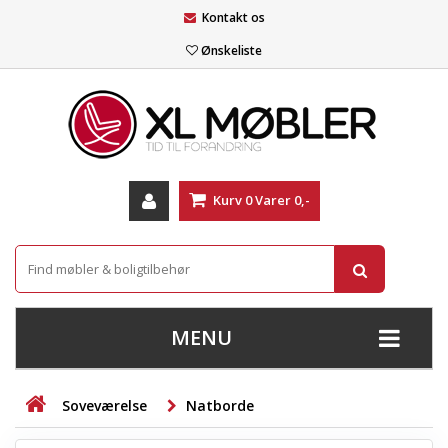
Kontakt os
Ønskeliste
Kurv
0
Varer
0,-
MENU
+
SOFAER
Soveværelse
Natborde
+
STUE