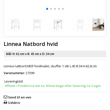
Linnea Natbord hvid
Mål: H:
62 cm
x B:
45 cm
x D:
34 cm
Linnea natbord MDF hvidmalet, skuffer 1 stk L:45 B:34 H:62,8 cm
Varenummer:
27399
Leveringstid:
Afhent i Fredericia om ca. 8 hverdage eller levering ca 2 uger
Send til en ven
Udskriv