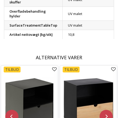
skuffer
Overfladebehandling
UV malet
hylder
SurfaceTreatmentTableTop
UV malet
Artikel nettovægt [kg/stk]
10,8
ALTERNATIVE VARER
TILBUD
TILBUD