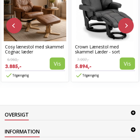
Cosy lænestol med skammel
Crown Lænestol med
Cognac læder
skammel Læder - sort
6.960,-
7.997,-
Vis
Vis
3.885,-
5.894,-
Tilgængelig
Tilgængelig
OVERSIGT
INFORMATION