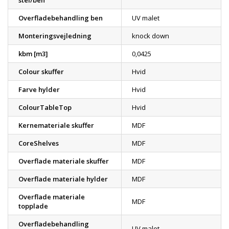
stel/ben
Overfladebehandling ben
UV malet
Monteringsvejledning
knock down
kbm [m3]
0,0425
Colour skuffer
Hvid
Farve hylder
Hvid
ColourTableTop
Hvid
Kernemateriale skuffer
MDF
CoreShelves
MDF
Overflade materiale skuffer
MDF
Overflade materiale hylder
MDF
Overflade materiale
MDF
topplade
Overfladebehandling
UV malet