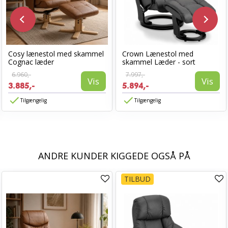
Cosy lænestol med skammel
Crown Lænestol med
Cognac læder
skammel Læder - sort
6.960,-
7.997,-
Vis
Vis
3.885,-
5.894,-
Tilgængelig
Tilgængelig
ANDRE KUNDER KIGGEDE OGSÅ PÅ
TILBUD