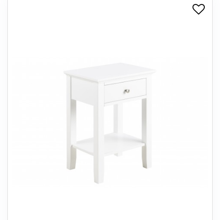
+
SPISESTUE
+
SOVEVÆRELSE
+
KONTORMØBLER
+
OPBEVARING
+
TÆPPER
+
LAMPER
+
ENTREMØBLER
+
HAVEMØBLER
OUTLET