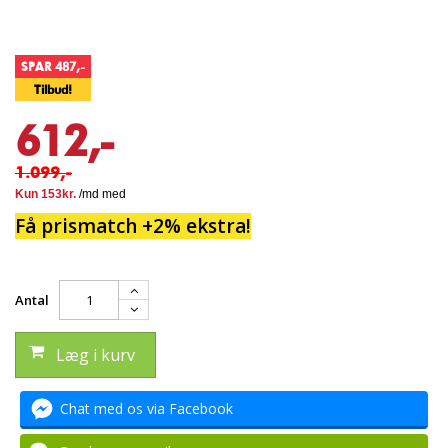
SPAR 487,-
Tilbud!
612,-
1.099,-
Få prismatch +2% ekstra!
Antal
Læg i kurv
Chat med os via Facebook