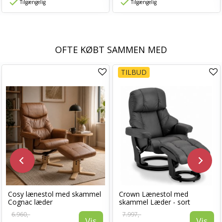
Tilgængelig
Tilgængelig
OFTE KØBT SAMMEN MED
TILBUD
Cosy lænestol med skammel
Crown Lænestol med
Cognac læder
skammel Læder - sort
6.960,-
7.997,-
Vis
Vis