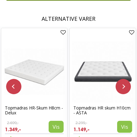
ALTERNATIVE VARER
Topmadras HR-Skum H8cm -
Topmadras HR skum H10cm
Delux
- ASTA
2.699,-
2.299,-
Vis
Vis
1.349,-
1.149,-