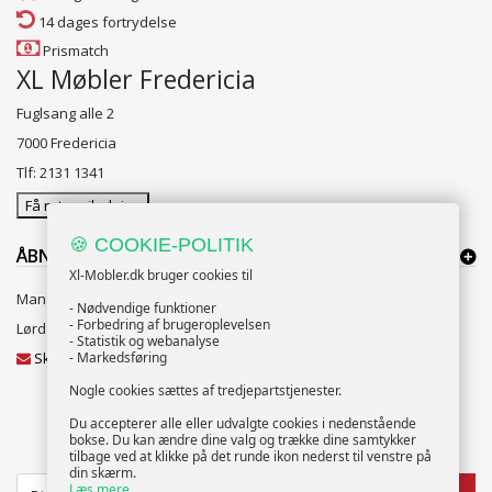
14 dages fortrydelse
Prismatch
XL Møbler Fredericia
Fuglsang alle 2
7000 Fredericia
Tlf: 2131 1341
Få rutevejledning
🍪 COOKIE-POLITIK
ÅBNINGSTIDER:
Xl-Mobler.dk bruger cookies til
Mandag til Fredag 10:00 til 18:00
- Nødvendige funktioner
- Forbedring af brugeroplevelsen
Lørdag og Søndag 10:00 til 16:00
- Statistik og webanalyse
Skriv til vores kundeservice
- Markedsføring
Nogle cookies sættes af tredjepartstjenester.
Du accepterer alle eller udvalgte cookies i nedenstående
bokse. Du kan ændre dine valg og trække dine samtykker
NYHEDSBREV
tilbage ved at klikke på det runde ikon nederst til venstre på
din skærm.
Læs mere