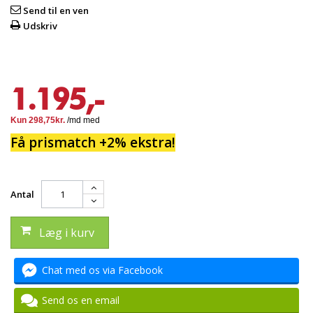
Send til en ven
Udskriv
1.195,-
Få prismatch +2% ekstra!
Antal
Læg i kurv
Chat med os via Facebook
Send os en email