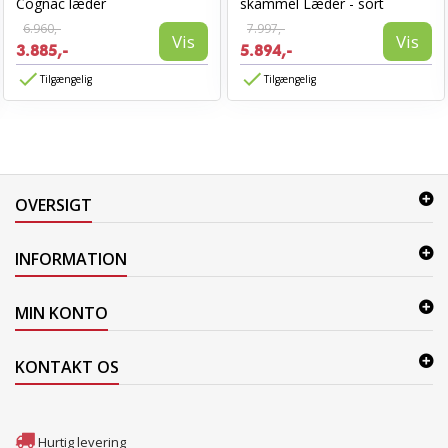
Cognac læder
skammel Læder - sort
6.960,-
7.997,-
Vis
Vis
3.885,-
5.894,-
Tilgængelig
Tilgængelig
OVERSIGT
INFORMATION
MIN KONTO
KONTAKT OS
Hurtig levering