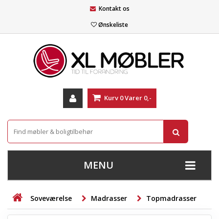
Kontakt os
Ønskeliste
Kurv
0
Varer
0,-
MENU
+
SOFAER
Soveværelse
Madrasser
Topmadrasser
+
STUE