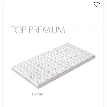
+
SPISESTUE
+
SOVEVÆRELSE
+
KONTORMØBLER
+
OPBEVARING
+
TÆPPER
+
LAMPER
+
ENTREMØBLER
+
HAVEMØBLER
OUTLET