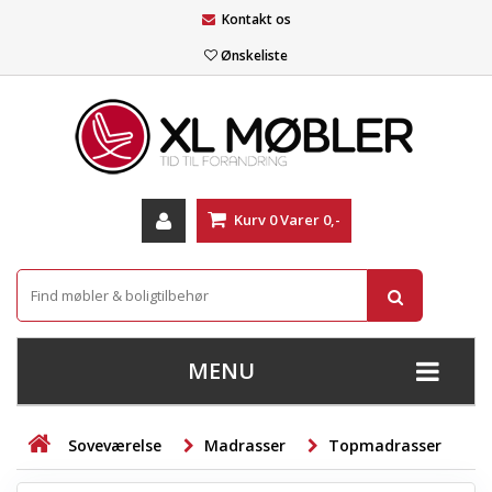
Kontakt os
Ønskeliste
Kurv
0
Varer
0,-
MENU
+
SOFAER
Soveværelse
Madrasser
Topmadrasser
+
STUE