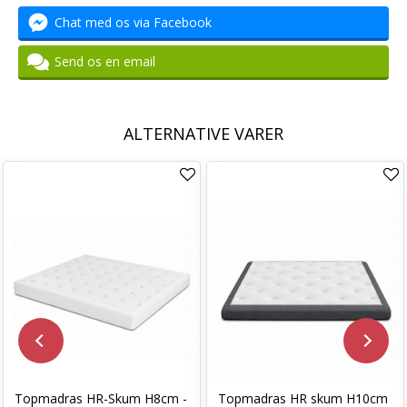
Chat med os via Facebook
Send os en email
ALTERNATIVE VARER
Topmadras HR-Skum H8cm -
Topmadras HR skum H10cm