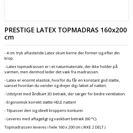
PRESTIGE LATEX TOPMADRAS 160x200
cm
- 4 cm. tryk aflastende Latex skum kerne der former sig efter din
krop.
- Latex topmadrassen er i et naturmateriale, der ikke holder på
varmen, men derimod leder det væk fra madrassen.
- Latex er enormt elastisk, hvorfor du får en konstant god støtte,
uanset hvordan du vender og drejer dig i løbet af natten.
- Udstyret med åndbart 3D betræk, der sørger for bedre ventilation.
- Ergonomisk korrekt støtte HELE natten!
- Tilpasser den sig ideelt kroppens konturer.
- Leveres med aftageligt og vaskbart betræk (60 °C).
Topmadrassen leveres i hele 160 x 200 cm ( IKKE 2 DELT )