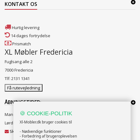
KONTAKT OS
Hurtig levering
14 dages fortrydelse
Prismatch
XL Møbler Fredericia
Fuglsang alle 2
7000 Fredericia
Tlf: 2131 1341
Få rutevejledning
ÅBNINGSTIDER:
🍪 COOKIE-POLITIK
Mandag til Fredag 10:00 til 18:00
Xl-Mobler.dk bruger cookies til
Lørdag og Søndag 10:00 til 16:00
Skriv til vores kundeservice
- Nødvendige funktioner
- Forbedring af brugeroplevelsen