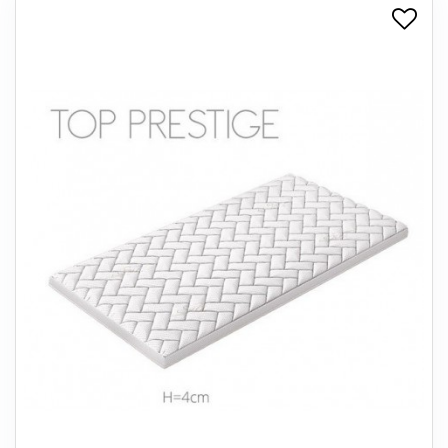
+
SPISESTUE
+
SOVEVÆRELSE
+
KONTORMØBLER
+
OPBEVARING
+
TÆPPER
+
LAMPER
+
ENTREMØBLER
+
HAVEMØBLER
OUTLET