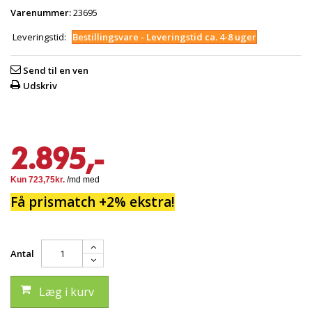
Varenummer:
23695
Leveringstid:
Bestillingsvare - Leveringstid ca. 4-8 uger
Send til en ven
Udskriv
2.895,-
Få prismatch +2% ekstra!
Antal
Læg i kurv