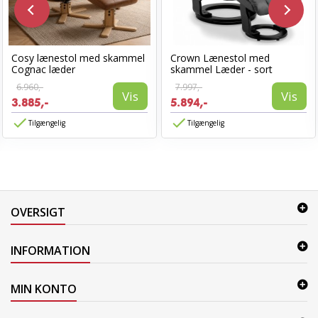
Cosy lænestol med skammel
Crown Lænestol med
Cognac læder
skammel Læder - sort
6.960,-
7.997,-
Vis
Vis
3.885,-
5.894,-
Tilgængelig
Tilgængelig
OVERSIGT
INFORMATION
MIN KONTO