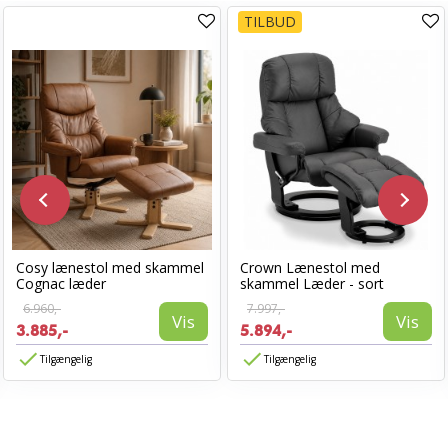
TILBUD
Cosy lænestol med skammel
Crown Lænestol med
Cognac læder
skammel Læder - sort
6.960,-
7.997,-
Vis
Vis
3.885,-
5.894,-
Tilgængelig
Tilgængelig