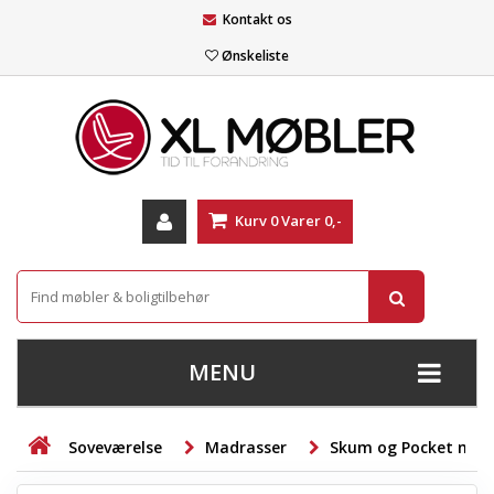
Kontakt os
Ønskeliste
Kurv
0
Varer
0,-
MENU
+
SOFAER
Soveværelse
Madrasser
Skum og Pocket mad
+
STUE