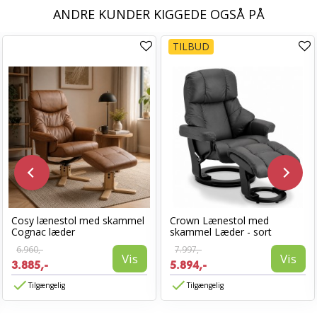
ANDRE KUNDER KIGGEDE OGSÅ PÅ
TILBUD
Cosy lænestol med skammel
Crown Lænestol med
Cognac læder
skammel Læder - sort
6.960,-
7.997,-
Vis
Vis
3.885,-
5.894,-
Tilgængelig
Tilgængelig