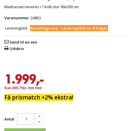
Madrassen leveres i 1 kolli stor 90x200 cm
Varenummer:
24853
Leveringstid:
Bestillingsvare - Leveringstid ca. 4-8 uger
Send til en ven
Udskriv
1.999,-
Få prismatch +2% ekstra!
Antal