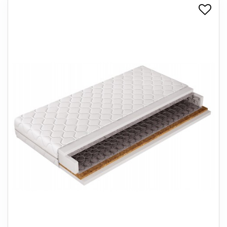
+
SPISESTUE
+
SOVEVÆRELSE
+
KONTORMØBLER
+
OPBEVARING
+
TÆPPER
+
LAMPER
+
ENTREMØBLER
+
HAVEMØBLER
OUTLET