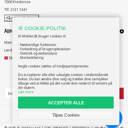
7000 Fredericia
Tlf: 2131 1341
Få rutevejledning
🍪 COOKIE-POLITIK
ÅBNINGSTIDER:
Xl-Mobler.dk bruger cookies til
Mandag til Fredag 10:00 til 18:00
- Nødvendige funktioner
- Forbedring af brugeroplevelsen
Lørdag og Søndag 10:00 til 16:00
- Statistik og webanalyse
Skriv til vores kundeservice
- Markedsføring
Nogle cookies sættes af tredjepartstjenester.
Du accepterer alle eller udvalgte cookies i nedenstående
bokse. Du kan ændre dine valg og trække dine samtykker
NYHEDSBREV
tilbage ved at klikke på det runde ikon nederst til venstre på
din skærm.
Læs mere
TILMELD
ACCEPTER ALLE
Tilpas Cookies
Chat