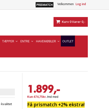
Velkommen
Log ind
Kurv
0
Varer
0,-
TÆPPER
ENTRE
HAVEMØBLER
OUTLET
1.899,-
Få prismatch +2% ekstra!
kvalitet