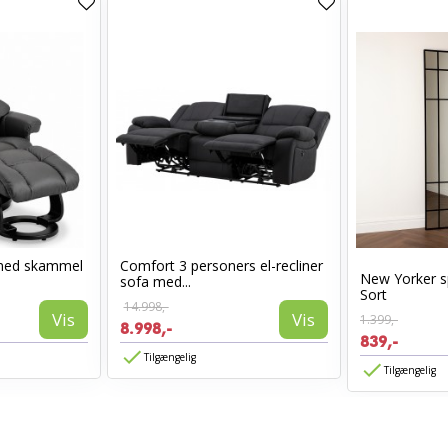
med skammel
Comfort 3 personers el-recliner
New Yorker s
sofa med...
Sort
14.998,-
Vis
Vis
1.399,-
8.998,-
839,-
Tilgængelig
Tilgængelig