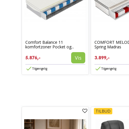
0x200
Comfort Balance 11
COMFORT MELOD
komfortzoner Pocket og...
Spring Madras
Vis
Vis
5.876,-
3.899,-
Tilgængelig
Tilgængelig
TILBUD