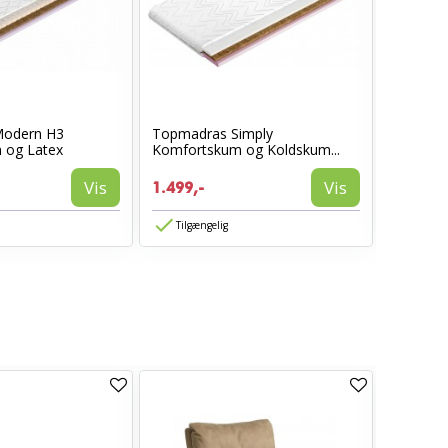
odern H3
Topmadras Simply
SPORT I
 og Latex
Komfortskum og Koldskum...
KOMFO
Vis
Vis
1.499,-
1.499,-
Tilgængelig
Tilgæn