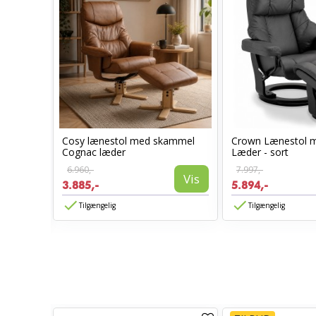
Cosy lænestol med skammel
Crown Lænestol 
l -
Cognac læder
Læder - sort
6.960,-
7.997,-
Vis
3.885,-
5.894,-
Vis
Tilgængelig
Tilgængelig