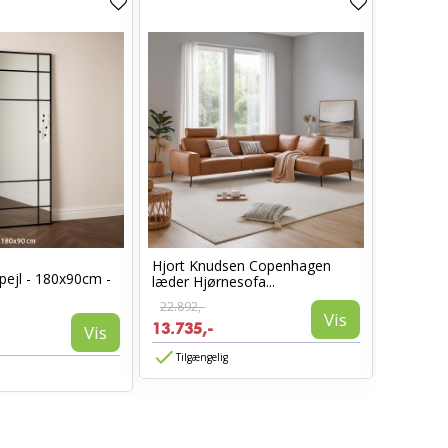
Hjort Knudsen Copenhagen
Cosy læ
pejl - 180x90cm -
læder Hjørnesofa...
Sort læd
22.892,-
6.960,-
Vis
13.735,-
3.885,-
Vis
Tilgængelig
Tilgæn