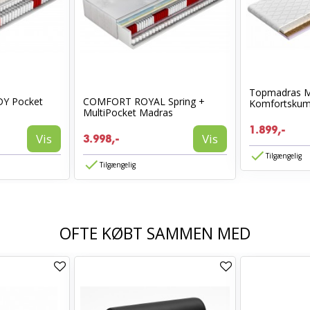
Topmadras M
Y Pocket
COMFORT ROYAL Spring +
Komfortskum
MultiPocket Madras
1.899,-
Vis
Vis
3.998,-
Tilgængelig
Tilgængelig
OFTE KØBT SAMMEN MED