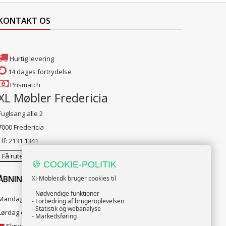
KONTAKT OS
Hurtig levering
14 dages fortrydelse
Prismatch
XL Møbler Fredericia
Fuglsang alle 2
7000 Fredericia
Tlf: 2131 1341
Få rutevejledning
🍪 COOKIE-POLITIK
ÅBNINGSTIDER:
Xl-Mobler.dk bruger cookies til
- Nødvendige funktioner
Mandag til Fredag 10:00 til 18:00
- Forbedring af brugeroplevelsen
- Statistik og webanalyse
Lørdag og Søndag 10:00 til 16:00
- Markedsføring