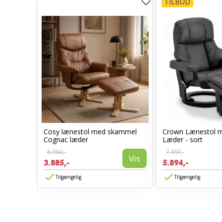
TILBUD
Cosy lænestol med skammel
Crown Lænestol 
stol
Cognac læder
Læder - sort
6.960,-
7.997,-
Vis
3.885,-
5.894,-
Vis
Tilgængelig
Tilgængelig