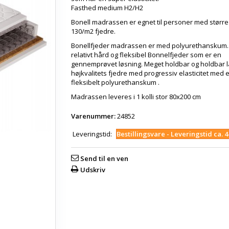
Fasthed medium H2/H2
Bonell madrassen er egnet til personer med større
130/m2 fjedre.
Bonellfjeder madrassen er med polyurethanskum.
relativt hård og fleksibel Bonnelfjeder som er en
gennemprøvet løsning. Meget holdbar og holdbar l
højkvalitets fjedre med progressiv elasticitet med e
fleksibelt polyurethanskum .
Madrassen leveres i 1 kolli stor 80x200 cm
Varenummer:
24852
Leveringstid:
Bestillingsvare - Leveringstid ca. 
Send til en ven
Udskriv