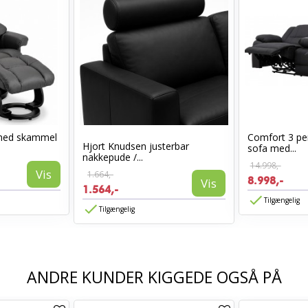
med skammel
Comfort 3 per
Hjort Knudsen justerbar
sofa med...
nakkepude /...
14.998,-
Vis
1.664,-
8.998,-
Vis
1.564,-
Tilgængelig
Tilgængelig
ANDRE KUNDER KIGGEDE OGSÅ PÅ