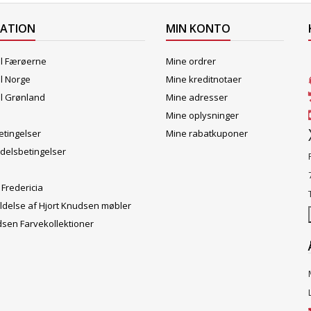
MATION
MIN KONTO
il Færøerne
Mine ordrer
il Norge
Mine kreditnotaer
il Grønland
Mine adresser
Mine oplysninger
tingelser
Mine rabatkuponer
delsbetingelser
 Fredericia
ldelse af Hjort Knudsen møbler
dsen Farvekollektioner