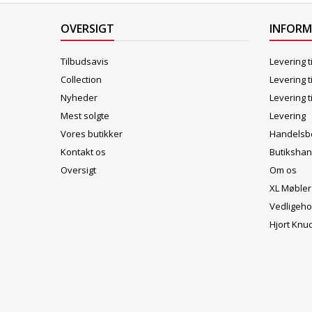
OVERSIGT
INFOR
Tilbudsavis
Levering t
Collection
Levering t
Nyheder
Levering t
Mest solgte
Levering
Vores butikker
Handelsbe
Kontakt os
Butikshan
Oversigt
Om os
XL Møbler
Vedligeho
Hjort Knu