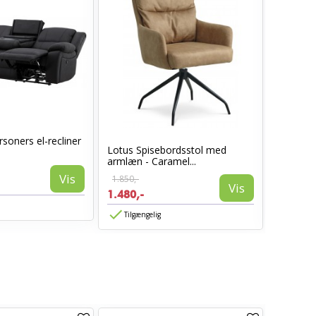
soners el-recliner
Lotus Spisebordsstol med
Sarasota
armlæn - Caramel...
Vis
1.850,-
1.399,-
Vis
1.480,-
839,-
Tilgængelig
Tilgæn