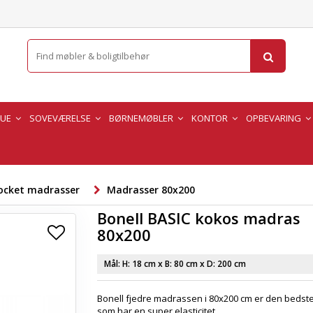
TUE
SOVEVÆRELSE
BØRNEMØBLER
KONTOR
OPBEVARING
ocket madrasser
Madrasser 80x200
Bonell BASIC kokos madras
80x200
Mål: H:
18 cm
x B:
80 cm
x D:
200 cm
Bonell fjedre madrassen i 80x200 cm er den bedste 
som har en super elasticitet.