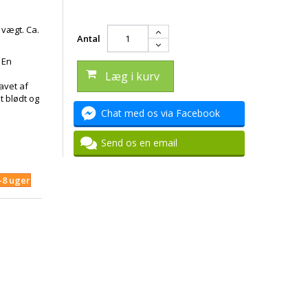
 vægt. Ca.
Antal
 En
Læg i kurv
avet af
t blødt og
Chat med os via Facebook
Send os en email
4-8 uger