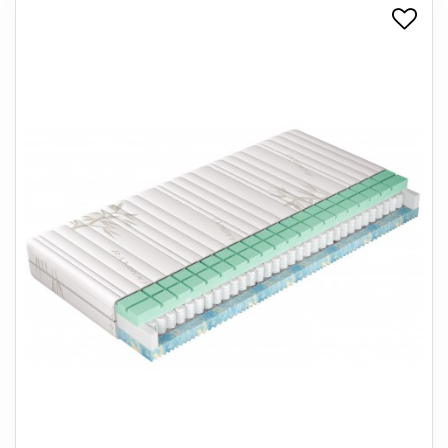
+
SPISESTUE
+
SOVEVÆRELSE
+
KONTORMØBLER
+
OPBEVARING
+
TÆPPER
+
LAMPER
+
ENTREMØBLER
+
HAVEMØBLER
OUTLET