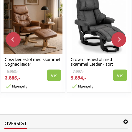
Cosy lænestol med skammel
Crown Lænestol med
Cognac læder
skammel Læder - sort
6.960,-
7.997,-
Vis
Vis
3.885,-
5.894,-
Tilgængelig
Tilgængelig
OVERSIGT