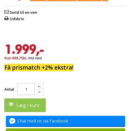
Send til en ven
Udskriv
1.999,-
Få prismatch +2% ekstra!
Antal
Læg i kurv
Chat med os via Facebook