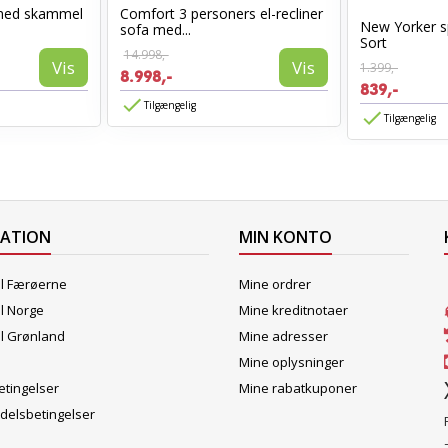
med skammel
Comfort 3 personers el-recliner
New Yorker s
sofa med...
Sort
14.998,-
Vis
Vis
1.399,-
8.998,-
839,-
Tilgængelig
Tilgængelig
MATION
MIN KONTO
il Færøerne
Mine ordrer
il Norge
Mine kreditnotaer
il Grønland
Mine adresser
Mine oplysninger
tingelser
Mine rabatkuponer
delsbetingelser