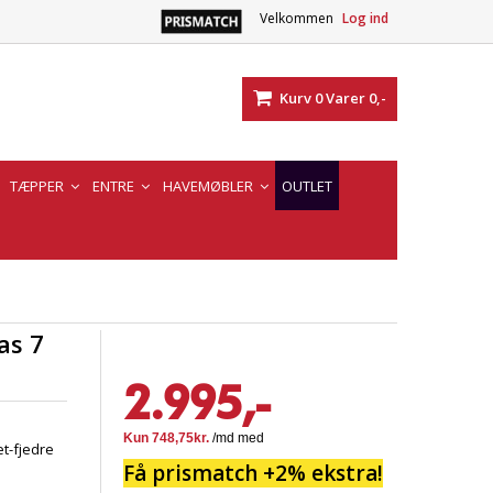
Velkommen
Log ind
Kurv
0
Varer
0,-
TÆPPER
ENTRE
HAVEMØBLER
OUTLET
as 7
2.995,-
t-fjedre
Få prismatch +2% ekstra!