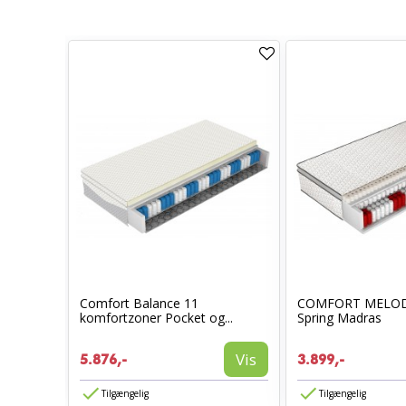
160x200
Comfort Balance 11
COMFORT MELOD
komfortzoner Pocket og...
Spring Madras
Vis
Vis
5.876,-
3.899,-
Tilgængelig
Tilgængelig