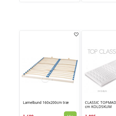
o/Look
Lamelbund 160x200cm træ
CLASSIC TOPMAD
cm KOLDSKUM