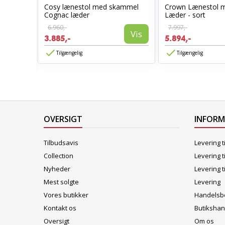
Cosy lænestol med skammel
Crown Lænestol 
stol
Cognac læder
Læder - sort
6.960,-
7.997,-
Vis
3.885,-
5.894,-
Vis
Tilgængelig
Tilgængelig
OVERSIGT
INFOR
Tilbudsavis
Levering t
Collection
Levering t
Nyheder
Levering t
Mest solgte
Levering
Vores butikker
Handelsbe
Kontakt os
Butikshan
Oversigt
Om os