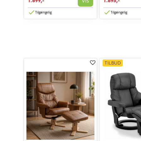
Vis
Vis
1.699,-
1.895,-
Tilgængelig
Tilgængelig
TILBUD