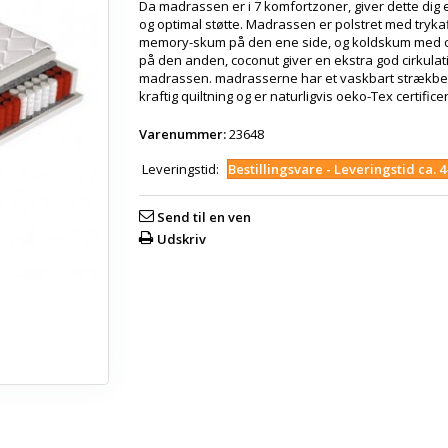
Da madrassen er i 7 komfortzoner, giver dette dig 
og optimal støtte. Madrassen er polstret med tryk
memory-skum på den ene side, og koldskum med 
på den anden, coconut giver en ekstra god cirkulati
madrassen. madrasserne har et vaskbart strækb
kraftig quiltning og er naturligvis oeko-Tex certifice
Varenummer:
23648
Leveringstid:
Bestillingsvare - Leveringstid ca. 
Send til en ven
Udskriv