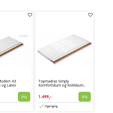
odern H3
Topmadras Simply
SPORT I
 og Latex
Komfortskum og Koldskum...
KOMFO
Vis
Vis
1.499,-
1.499,-
Tilgængelig
Tilgæn