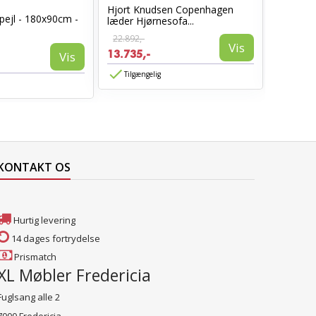
Hjort Knudsen Copenhagen
Cosy læ
pejl - 180x90cm -
læder Hjørnesofa...
Sort læd
22.892,-
6.960,-
Vis
13.735,-
3.885,-
Vis
Tilgængelig
Tilgæn
KONTAKT OS
Hurtig levering
14 dages fortrydelse
Prismatch
XL Møbler Fredericia
Fuglsang alle 2