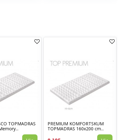
SCO TOPMADRAS
PREMIUM KOMFORTSKUM
PRESTI
Memory...
TOPMADRAS 160x200 cm...
160x200