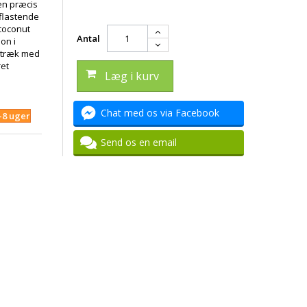
en præcis
aflastende
coconut
Antal
on i
etræk med
ret
Læg i kurv
Chat med os via Facebook
4-8 uger
Send os en email