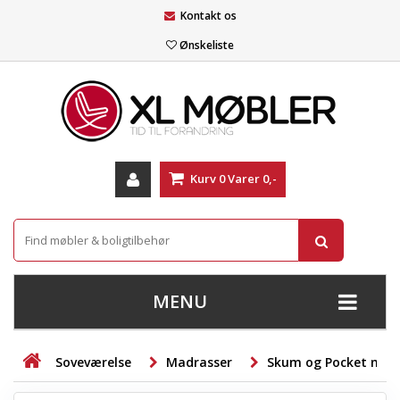
Kontakt os
Ønskeliste
Kurv
0
Varer
0,-
MENU
+
SOFAER
Soveværelse
Madrasser
Skum og Pocket mad
+
STUE