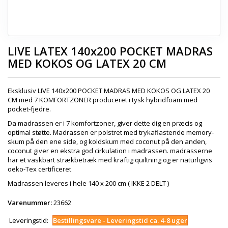
LIVE LATEX 140x200 POCKET MADRAS
MED KOKOS OG LATEX 20 CM
Eksklusiv LIVE 140x200 POCKET MADRAS MED KOKOS OG LATEX 20
CM med 7 KOMFORTZONER produceret i tysk hybridfoam med
pocket-fjedre.
Da madrassen er i 7 komfortzoner, giver dette dig en præcis og
optimal støtte. Madrassen er polstret med trykaflastende memory-
skum på den ene side, og koldskum med coconut på den anden,
coconut giver en ekstra god cirkulation i madrassen. madrasserne
har et vaskbart strækbetræk med kraftig quiltning og er naturligvis
oeko-Tex certificeret
Madrassen leveres i hele 140 x 200 cm ( IKKE 2 DELT )
Varenummer:
23662
Leveringstid:
Bestillingsvare - Leveringstid ca. 4-8 uger