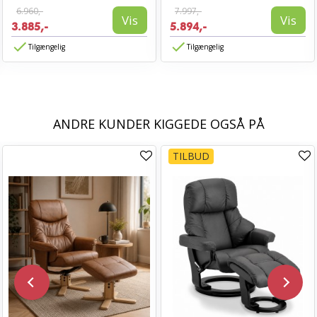
6.960,-
7.997,-
Vis
Vis
3.885,-
5.894,-
Tilgængelig
Tilgængelig
ANDRE KUNDER KIGGEDE OGSÅ PÅ
TILBUD