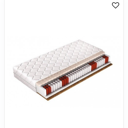
+
SPISESTUE
+
SOVEVÆRELSE
+
KONTORMØBLER
+
OPBEVARING
+
TÆPPER
+
LAMPER
+
ENTREMØBLER
+
HAVEMØBLER
OUTLET