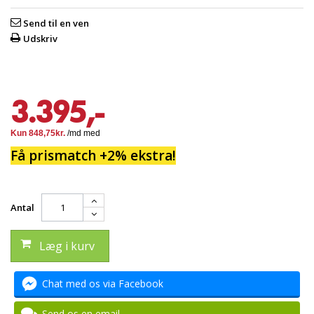
Send til en ven
Udskriv
3.395,-
Få prismatch +2% ekstra!
Antal
Læg i kurv
Chat med os via Facebook
Send os en email