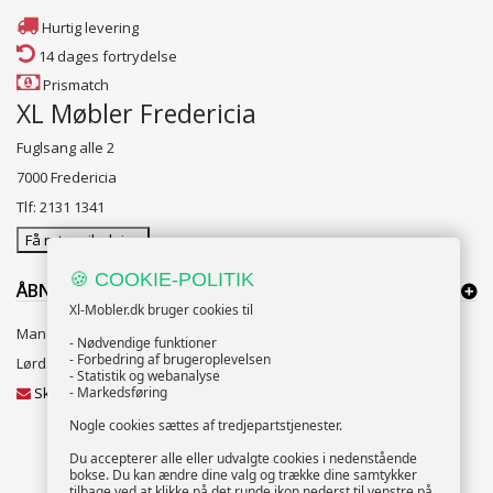
Hurtig levering
14 dages fortrydelse
Prismatch
XL Møbler Fredericia
Fuglsang alle 2
7000 Fredericia
Tlf: 2131 1341
Få rutevejledning
🍪 COOKIE-POLITIK
ÅBNINGSTIDER:
Xl-Mobler.dk bruger cookies til
Mandag til Fredag 10:00 til 18:00
- Nødvendige funktioner
- Forbedring af brugeroplevelsen
Lørdag og Søndag 10:00 til 16:00
- Statistik og webanalyse
Skriv til vores kundeservice
- Markedsføring
Nogle cookies sættes af tredjepartstjenester.
Du accepterer alle eller udvalgte cookies i nedenstående
bokse. Du kan ændre dine valg og trække dine samtykker
NYHEDSBREV
tilbage ved at klikke på det runde ikon nederst til venstre på