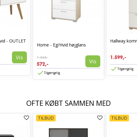
vid - OUTLET
Hallway komm
Home - Eg/Hvid højglans
Vis
1.444,-
1.599,-
Vis
572,-
Tilgængelig
Tilgængelig
OFTE KØBT SAMMEN MED
TILBUD
TILBUD