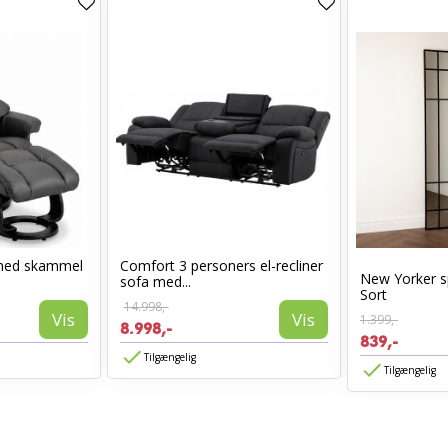
med skammel
Comfort 3 personers el-recliner
New Yorker s
sofa med...
Sort
14.998,-
Vis
Vis
1.399,-
8.998,-
839,-
Tilgængelig
Tilgængelig