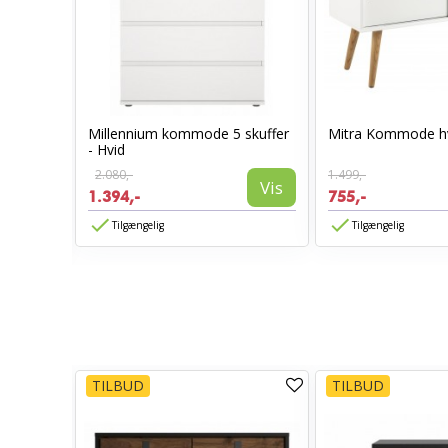
Millennium kommode 5 skuffer
Mitra Kommode h
 Hikora
- Hvid
2.080,-
1.499,-
Vis
1.394,-
755,-
Vis
Tilgængelig
Tilgængelig
TILBUD
TILBUD