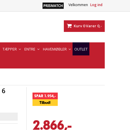
Velkommen
Log ind
Kurv
0
Varer
0,-
TÆPPER
ENTRE
HAVEMØBLER
OUTLET
 6
SPAR 1.954,-
Tilbud!
2.866,-