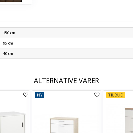
150 cm
95 cm
40 cm
ALTERNATIVE VARER
NY
TILBUD