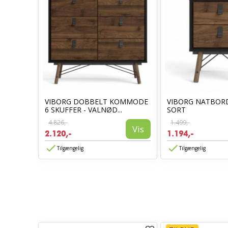
Sort
VIBORG DOBBELT KOMMODE
VIBORG NATBORD
6 SKUFFER - VALNØD...
SORT
4.826,-
1.499,-
Vis
Vis
2.120,-
1.194,-
Tilgængelig
Tilgængelig