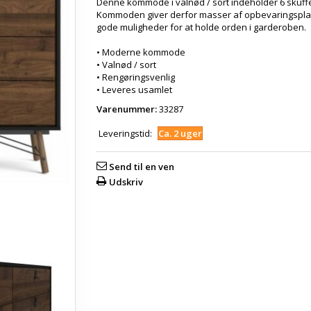
Denne kommode i valnød / sort indeholder 6 skuffe
Kommoden giver derfor masser af opbevaringspla
gode muligheder for at holde orden i garderoben.
• Moderne kommode
• Valnød / sort
• Rengøringsvenlig
• Leveres usamlet
Varenummer:
33287
Leveringstid:
Ca. 2 uger
Send til en ven
Udskriv