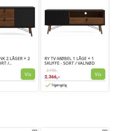
K 2 LÅGER + 2
RY TV-MØBEL 1 LÅGE + 1
Hadsund
T /...
SKUFFE - SORT / VALNØD
cm
2.799,-
Vis
Vis
4.099,-
2.366,-
Tilgængelig
Tilgæn