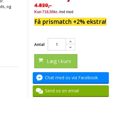
r.
4.820,-
ds, og
Få prismatch +2% ekstra!
Antal
Læg i kurv
Chat med os via Facebook
Send os en email