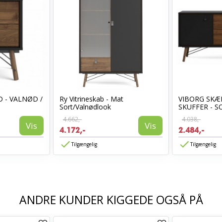
 - VALNØD /
Ry Vitrineskab - Mat
VIBORG SKÆN
Sort/Valnødlook
SKUFFER - SOR
4.662,-
4.038,-
Vis
Vis
4.172,-
2.484,-
Tilgængelig
Tilgængelig
ANDRE KUNDER KIGGEDE OGSÅ PÅ