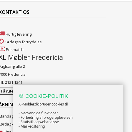
KONTAKT OS
Hurtig levering
14 dages fortrydelse
Prismatch
XL Møbler Fredericia
Fuglsang alle 2
7000 Fredericia
Tlf: 2131 1341
Få rutevejledning
🍪 COOKIE-POLITIK
ÅBNINGSTIDER:
Xl-Mobler.dk bruger cookies til
- Nødvendige funktioner
Mandag til Fredag 10:00 til 18:00
- Forbedring af brugeroplevelsen
- Statistik og webanalyse
Lørdag og Søndag 10:00 til 16:00
- Markedsføring