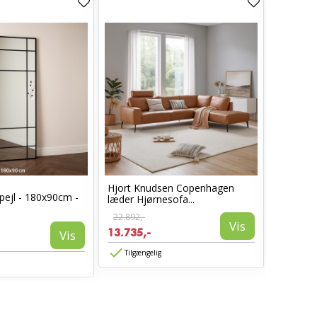
Hjort Knudsen Copenhagen
Cosy læ
pejl - 180x90cm -
læder Hjørnesofa...
Sort læd
22.892,-
6.960,-
Vis
13.735,-
3.885,-
Vis
Tilgængelig
Tilgæn