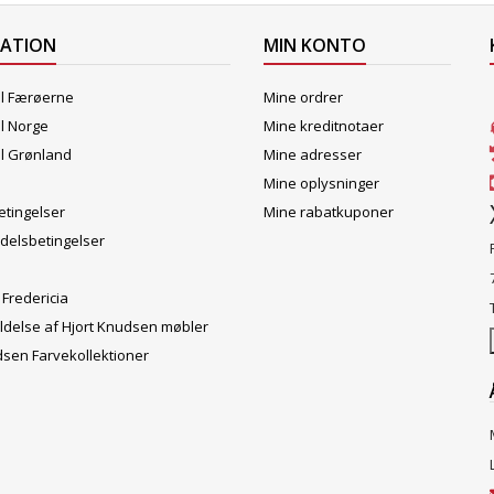
MATION
MIN KONTO
il Færøerne
Mine ordrer
il Norge
Mine kreditnotaer
il Grønland
Mine adresser
Mine oplysninger
tingelser
Mine rabatkuponer
delsbetingelser
 Fredericia
ldelse af Hjort Knudsen møbler
dsen Farvekollektioner