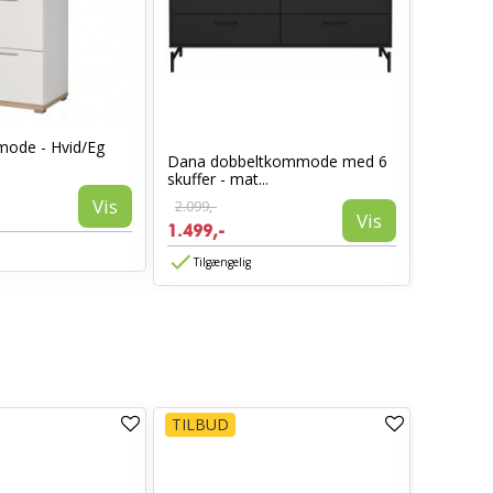
ode - Hvid/Eg
Dana dobbeltkommode med 6
Hollywo
skuffer - mat...
spejl - B
Vis
2.099,-
2.999,-
Vis
1.499,-
2.699,-
Tilgængelig
Tilgæn
TILBUD