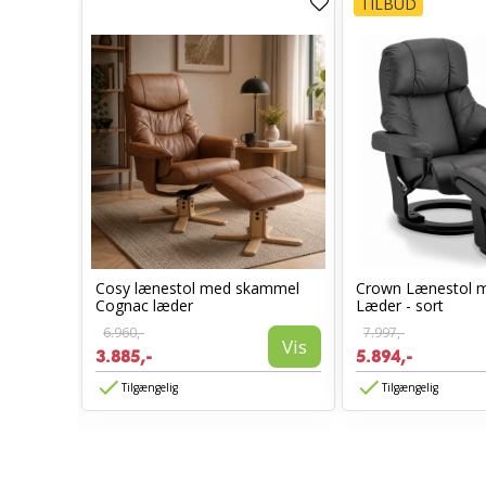
TILBUD
Cosy lænestol med skammel
Crown Lænestol 
stol
Cognac læder
Læder - sort
6.960,-
7.997,-
Vis
3.885,-
5.894,-
Vis
Tilgængelig
Tilgængelig