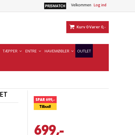
Velkommen
Log ind
Kurv
0
Varer
0,-
TÆPPER
ENTRE
HAVEMØBLER
OUTLET
ET
SPAR 699,-
Tilbud!
699,-