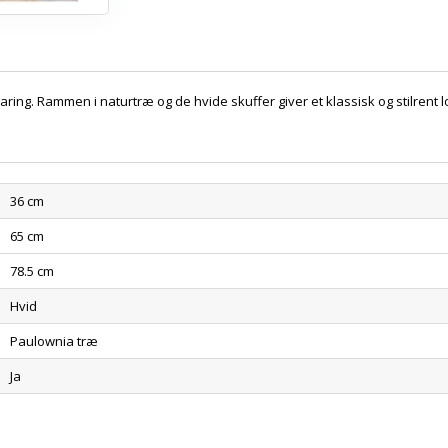
ring. Rammen i naturtræ og de hvide skuffer giver et klassisk og stilrent l
36 cm
65 cm
78.5 cm
Hvid
Paulownia træ
Ja