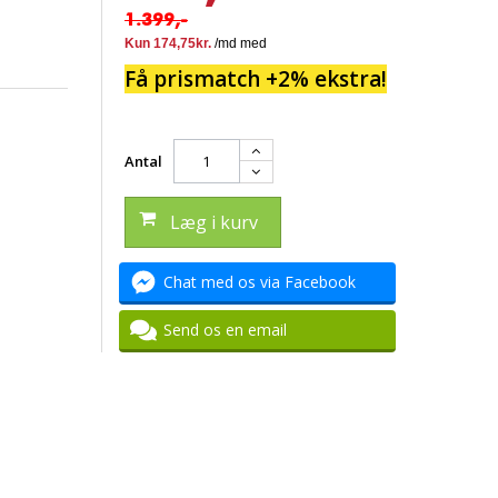
1.399,-
Få prismatch +2% ekstra!
Antal
Læg i kurv
Chat med os via Facebook
Send os en email