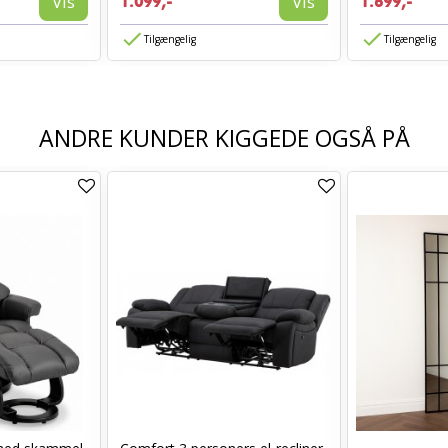
Vis
Vis
1.099,-
1.699,-
Tilgængelig
Tilgængelig
ANDRE KUNDER KIGGEDE OGSÅ PÅ