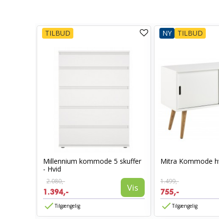
TILBUD
NY
TILBUD
Millennium kommode 5 skuffer
Mitra Kommode h
 Hikora
- Hvid
2.080,-
1.499,-
Vis
1.394,-
755,-
Vis
Tilgængelig
Tilgængelig