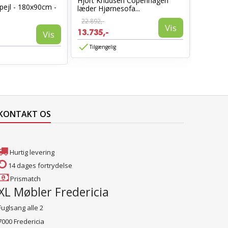
Hjort Knudsen Copenhagen
Cosy læ
pejl - 180x90cm -
læder Hjørnesofa...
Sort læd
22.892,-
6.960,-
Vis
13.735,-
3.885,-
Vis
Tilgængelig
Tilgæn
KONTAKT OS
Hurtig levering
14 dages fortrydelse
Prismatch
XL Møbler Fredericia
Fuglsang alle 2
7000 Fredericia