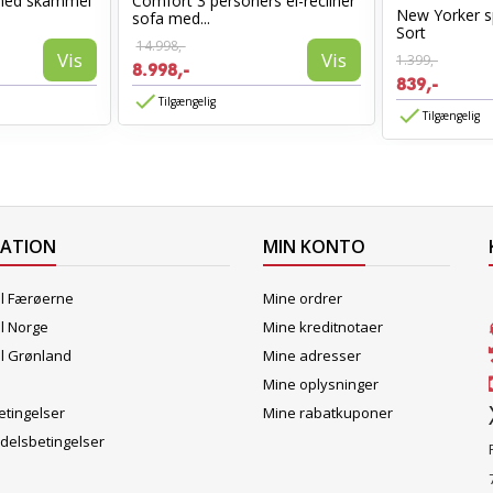
med skammel
Comfort 3 personers el-recliner
New Yorker s
sofa med...
Sort
14.998,-
Vis
Vis
1.399,-
8.998,-
839,-
Tilgængelig
Tilgængelig
MATION
MIN KONTO
il Færøerne
Mine ordrer
il Norge
Mine kreditnotaer
il Grønland
Mine adresser
Mine oplysninger
tingelser
Mine rabatkuponer
delsbetingelser