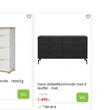
ode - Hvid/Eg
Dana dobbeltkommode med 6
Hollywo
skuffer - mat...
spejl - B
Vis
2.099,-
2.999,-
Vis
1.499,-
2.699,-
Tilgængelig
Tilgæn