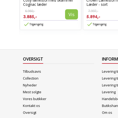
Cosy lænestol med skammel
Crown Lænestol 
stol
Cognac læder
Læder - sort
6.960,-
7.997,-
Vis
3.885,-
5.894,-
Vis
Tilgængelig
Tilgængelig
OVERSIGT
INFOR
Tilbudsavis
Levering t
Collection
Levering t
Nyheder
Levering t
Mest solgte
Levering
Vores butikker
Handelsbe
Kontakt os
Butikshan
Oversigt
Om os