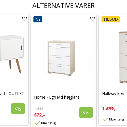
ALTERNATIVE VARER
NY
TILBUD
vid - OUTLET
Hallway komm
Home - Eg/Hvid højglans
Vis
1.444,-
1.599,-
Vis
572,-
Tilgængelig
Tilgængelig