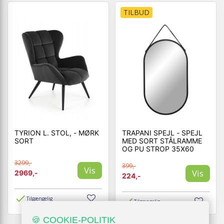
TILBUD
TYRION L. STOL, - MØRK
TRAPANI SPEJL - SPEJL
SORT
MED SORT STÅLRAMME
OG PU STROP 35X60
3299,-
399,-
Vis
Vis
2969,-
224,-
Tilgængelig
Tilgængelig
🍪 COOKIE-POLITIK