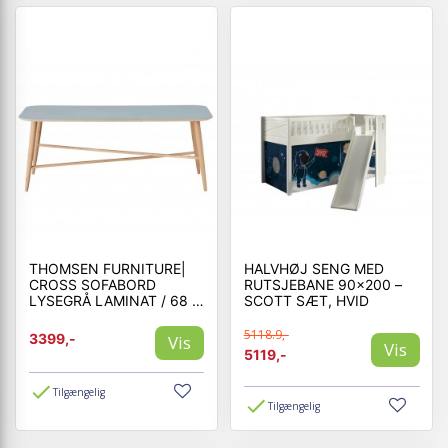
THOMSEN FURNITURE|
HALVHØJ SENG MED
CROSS SOFABORD
RUTSJEBANE 90×200 –
LYSEGRÅ LAMINAT / 68 X
SCOTT SÆT, HVID
128 CM
5118.9,-
3399,-
Vis
Vis
5119,-
Tilgængelig
Tilgængelig