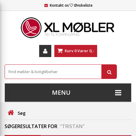
Kontakt os
Ønskeliste
Kurv
0
Varer
0,-
MENU
+
SOFAER
Søg
+
STUE
SØGERESULTATER FOR
"TRISTAN"
+
SPISESTUE