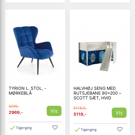
TYRION L. STOL, -
HALVHØJ SENG MED
MØRKEBLÅ
RUTSJEBANE 90×200 –
SCOTT SÆT, HVID
3299,-
5118.9,-
Vis
Vis
2969,-
5119,-
Tilgængelig
Tilgængelig