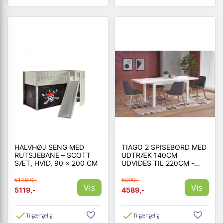
HALVHØJ SENG MED
TIAGO 2 SPISEBORD MED
RUTSJEBANE – SCOTT
UDTRÆK 140CM
SÆT, HVID, 90 × 200 CM
UDVIDES TIL 220CM -
HVID
5118.9,-
5099,-
Vis
Vis
5119,-
4589,-
Tilgængelig
Tilgængelig