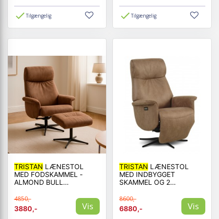
Tilgængelig
Tilgængelig
TRISTAN
LÆNESTOL
TRISTAN
LÆNESTOL
MED FODSKAMMEL -
MED INDBYGGET
ALMOND BULL
SKAMMEL OG 2
MICROFIBER LÆDER
MOTORER - ALMOND
BULL MICROFIBER
4850,-
8600,-
Vis
Vis
LÆDER
3880,-
6880,-