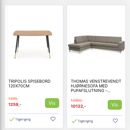
TRIPOLIS SPISEBORD
THOMAS VENSTREVENDT
120X70CM
HJØRNESOFA MED
PUFAFSLUTNING -
AUSTIN ANTELOPE
1399,-
12050,-
Vis
Vis
1259,-
10122,-
Tilgængelig
Tilgængelig