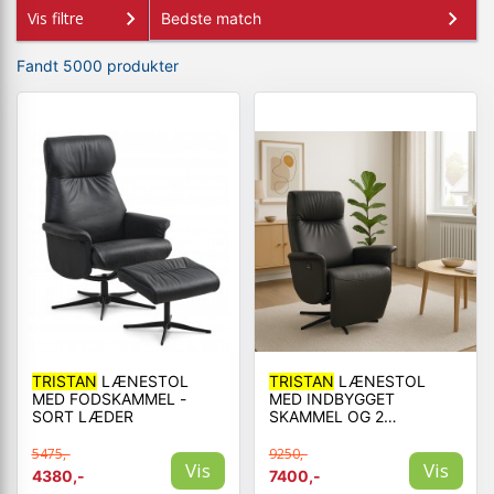
Vis filtre
+
SOVEVÆRELSE
+
Fandt 5000 produkter
KONTORMØBLER
+
OPBEVARING
+
TÆPPER
+
LAMPER
+
ENTREMØBLER
+
HAVEMØBLER
OUTLET
TRISTAN
LÆNESTOL
TRISTAN
LÆNESTOL
MED FODSKAMMEL -
MED INDBYGGET
SORT LÆDER
SKAMMEL OG 2
MOTORER - SORT LÆDER
5475,-
9250,-
Vis
Vis
4380,-
7400,-