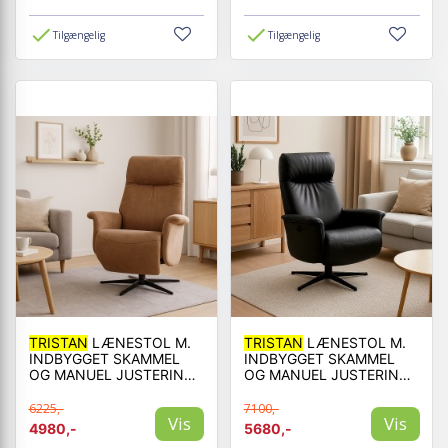
Tilgængelig
Tilgængelig
TRISTAN
LÆNESTOL M.
TRISTAN
LÆNESTOL M.
INDBYGGET SKAMMEL
INDBYGGET SKAMMEL
OG MANUEL JUSTERING -
OG MANUEL JUSTERING -
ALMOND BULL
SORT LÆDER
MICROFIBER LÆDER
6225,-
7100,-
Vis
Vis
4980,-
5680,-