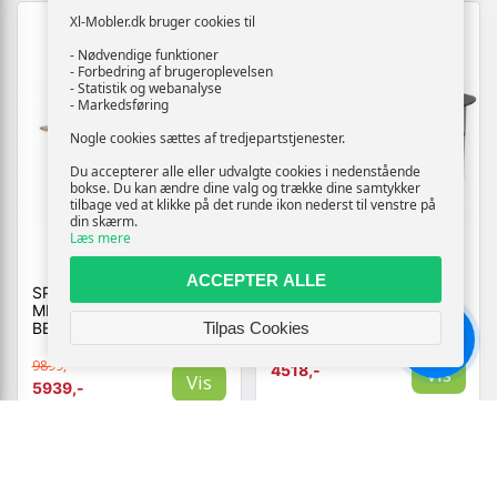
Xl-Mobler.dk bruger cookies til
- Nødvendige funktioner
- Forbedring af brugeroplevelsen
- Statistik og webanalyse
- Markedsføring
Nogle cookies sættes af tredjepartstjenester.
Du accepterer alle eller udvalgte cookies i nedenstående
bokse. Du kan ændre dine valg og trække dine samtykker
tilbage ved at klikke på det runde ikon nederst til venstre på
din skærm.
Læs mere
ACCEPTER ALLE
SPISEBORDSSÆT ISOLDE
THOMSEN FURNITURE|
MED TVIST STOLE -
KATRINE -
BEIGE OG NATUR
SOFABORDSSÆT
Tilpas Cookies
MØRKEGRÅ STENLOOK /
Chat
BØRSTET STÅL
9899,-
4518,-
Vis
Vis
5939,-
Tilgængelig
Tilgængelig