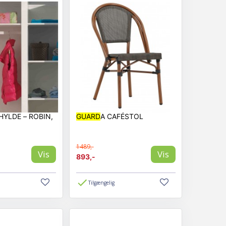
HYLDE – ROBIN,
GUARD
A CAFÉSTOL
1489,-
Vis
Vis
893,-
Tilgængelig