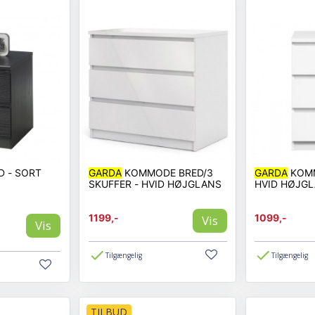
 - SORT
GARDA
KOMMODE BRED/3
GARDA
KOMM
SKUFFER - HVID HØJGLANS
HVID HØJG
1199,-
1099,-
Vis
Vis
Tilgængelig
Tilgængelig
TILBUD