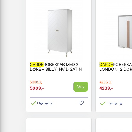
GARDE
ROBESKAB MED 2
GARDE
ROBESKAB
DØRE – BILLY, HVID SATIN
LONDON, 2 DØ
5008.9,-
4238.9,-
Vis
5009,-
4239,-
Tilgængelig
Tilgængelig