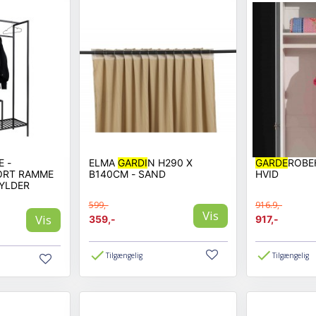
E -
ELMA
GARDI
N H290 X
GARDE
ROBE
SORT RAMME
B140CM - SAND
HVID
YLDER
599,-
916.9,-
Vis
Vis
359,-
917,-
Tilgængelig
Tilgængelig