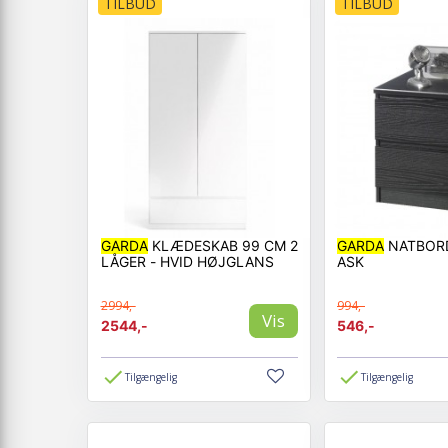
TILBUD
TILBUD
GARDA
KLÆDESKAB 99 CM 2
GARDA
NATBORD
LÅGER - HVID HØJGLANS
ASK
2994,-
994,-
Vis
2544,-
546,-
Tilgængelig
Tilgængelig