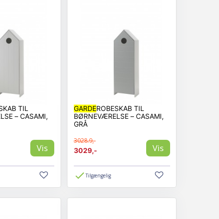
SKAB TIL
GARDE
ROBESKAB TIL
SE – CASAMI,
BØRNEVÆRELSE – CASAMI,
GRÅ
3028.9,-
Vis
Vis
3029,-
Tilgængelig