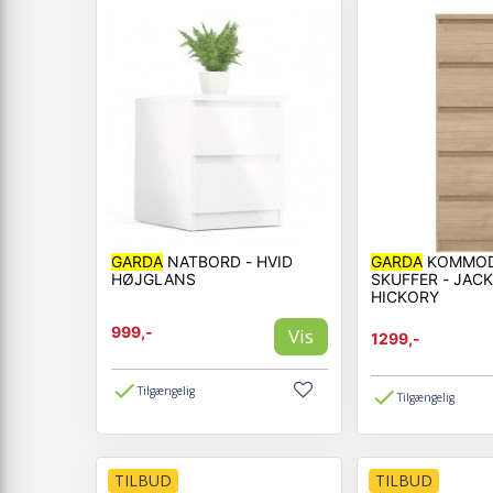
GARDA
NATBORD - HVID
GARDA
KOMMOD
HØJGLANS
SKUFFER - JAC
HICKORY
999,-
Vis
1299,-
Tilgængelig
Tilgængelig
TILBUD
TILBUD