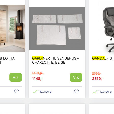
 LOTTA I
GARDI
NER TIL SENGEHUS –
GANDA
LF S
T
CHARLOTTE, BEIGE
1147.9,-
2799,-
Vis
Vis
1148,-
2519,-
Tilgængelig
Tilgængelig