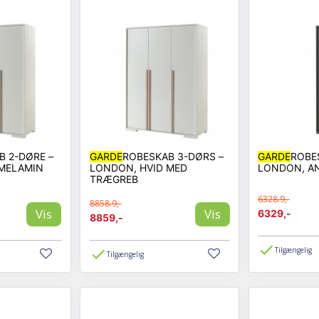
B 2-DØRE –
GARDE
ROBESKAB 3-DØRS –
GARDE
ROBE
 MELAMIN
LONDON, HVID MED
LONDON, A
TRÆGREB
6328.9,-
8858.9,-
Vis
Vis
6329,-
8859,-
Tilgængelig
Tilgængelig