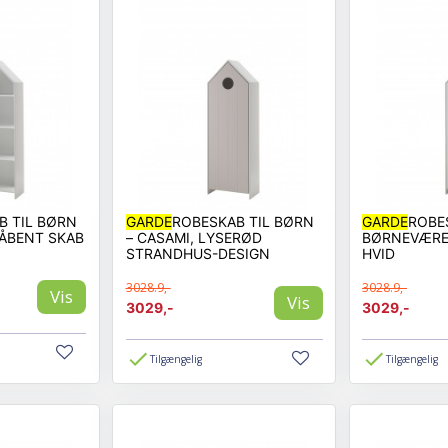
B TIL BØRN
GARDE
ROBESKAB TIL BØRN
GARDE
ROBE
 ÅBENT SKAB
– CASAMI, LYSERØD
BØRNEVÆREL
STRANDHUS-DESIGN
HVID
3028.9,-
3028.9,-
Vis
Vis
3029,-
3029,-
Tilgængelig
Tilgængelig