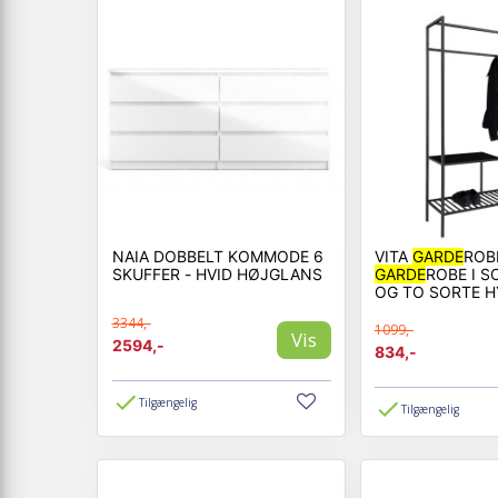
NAIA DOBBELT KOMMODE 6
VITA
GARDE
ROB
SKUFFER - HVID HØJGLANS
GARDE
ROBE I 
OG TO SORTE H
3344,-
1099,-
Vis
2594,-
834,-
Tilgængelig
Tilgængelig