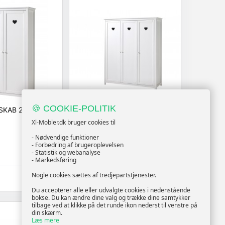
🍪 COOKIE-POLITIK
SKAB 2-DØRS –
GARDE
ROBESKAB 3-DØRS –
AMORI, HVID
Xl-Mobler.dk bruger cookies til
- Nødvendige funktioner
10728.9,-
- Forbedring af brugeroplevelsen
Vis
Vis
10729,-
- Statistik og webanalyse
- Markedsføring
Nogle cookies sættes af tredjepartstjenester.
Tilgængelig
Du accepterer alle eller udvalgte cookies i nedenstående
bokse. Du kan ændre dine valg og trække dine samtykker
tilbage ved at klikke på det runde ikon nederst til venstre på
din skærm.
Læs mere