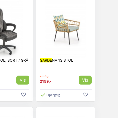
TOL, SORT / GRÅ
GARDE
NA 1S STOL
2399,-
Vis
Vis
2159,-
Tilgængelig