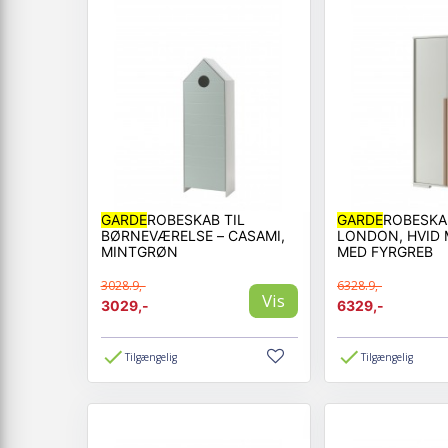
GARDE
ROBESKAB TIL
GARDE
ROBESKA
BØRNEVÆRELSE – CASAMI,
LONDON, HVID
MINTGRØN
MED FYRGREB
3028.9,-
6328.9,-
Vis
3029,-
6329,-
Tilgængelig
Tilgængelig