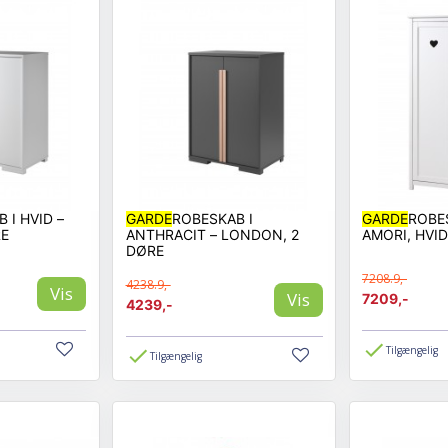
 I HVID –
GARDE
ROBESKAB I
GARDE
ROBE
RE
ANTHRACIT – LONDON, 2
AMORI, HVID
DØRE
7208.9,-
4238.9,-
Vis
Vis
7209,-
4239,-
Tilgængelig
Tilgængelig