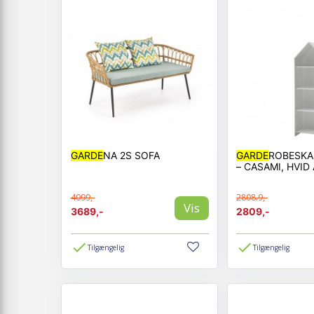
GARDE
NA 2S SOFA
GARDE
ROBESKA
– CASAMI, HVID
4099,-
2808.9,-
Vis
3689,-
2809,-
Tilgængelig
Tilgængelig