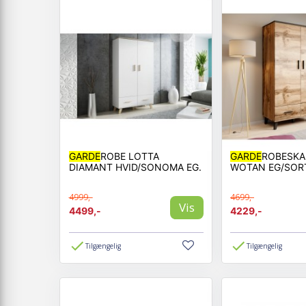
GARDE
ROBE LOTTA
GARDE
ROBESKAB
DIAMANT HVID/SONOMA EG.
WOTAN EG/SOR
4999,-
4699,-
Vis
4499,-
4229,-
Tilgængelig
Tilgængelig