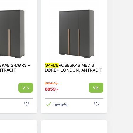
SKAB 2-DØRS –
GARDE
ROBESKAB MED 3
NTRACIT
DØRE – LONDON, ANTRACIT
8858.9,-
Vis
Vis
8859,-
Tilgængelig