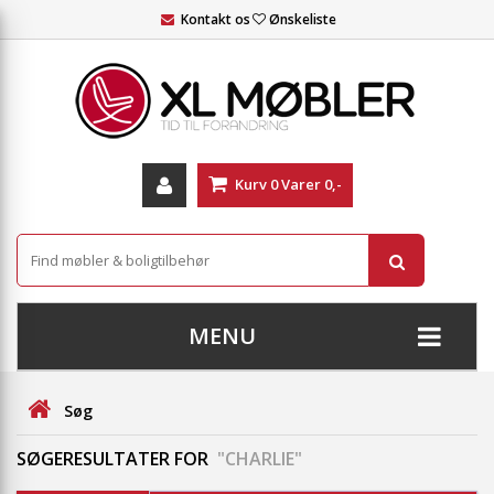
Kontakt os
Ønskeliste
Kurv
0
Varer
0,-
MENU
+
SOFAER
Søg
+
STUE
SØGERESULTATER FOR
"CHARLIE"
+
SPISESTUE