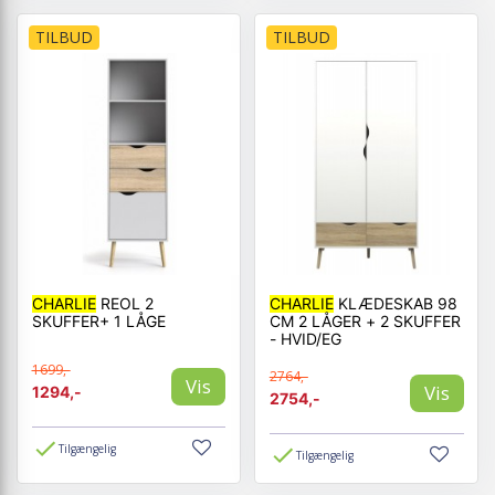
TILBUD
TILBUD
CHARLIE
REOL 2
CHARLIE
KLÆDESKAB 98
SKUFFER+ 1 LÅGE
CM 2 LÅGER + 2 SKUFFER
- HVID/EG
1699,-
2764,-
Vis
Vis
1294,-
2754,-
Tilgængelig
Tilgængelig