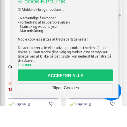
🍪 COOKIE-POLITIK
Xl-Mobler.dk bruger cookies til
- Nødvendige funktioner
- Forbedring af brugeroplevelsen
- Statistik og webanalyse
- Markedsføring
Nogle cookies sættes af tredjepartstjenester.
Du accepterer alle eller udvalgte cookies i nedenstående
bokse. Du kan ændre dine valg og trække dine samtykker
tilbage ved at klikke på det runde ikon nederst til venstre på
din skærm.
Læs mere
CODY KONTORSTOL
BOBBY SOFABÆNK
120CM
ACCEPTER ALLE
2099,-
3099,-
Vis
Vis
Tilpas Cookies
1889,-
1859,-
Chat
Tilgængelig
Tilgængelig