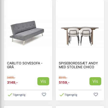
CARLITO SOVESOFA -
SPISEBORDSSÆT ANDY
GRÅ
MED STOLENE CHICO
3499,-
8599,-
Vis
Vis
3149,-
5159,-
Tilgængelig
Tilgængelig