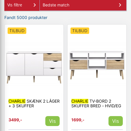
Vis filtre
+
SOVEVÆRELSE
+
Fandt 5000 produkter
KONTORMØBLER
+
OPBEVARING
TILBUD
TILBUD
+
TÆPPER
+
LAMPER
+
ENTREMØBLER
+
HAVEMØBLER
OUTLET
CHARLIE
SKÆNK 2 LÅGER
CHARLIE
TV-BORD 2
+ 3 SKUFFER
SKUFFER BRED - HVID/EG
3499,-
1699,-
Vis
Vis