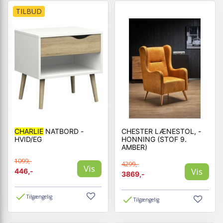
TILBUD
CHARLIE
NATBORD -
CHESTER LÆNESTOL, -
HVID/EG
HONNING (STOF 9.
AMBER)
1099,-
4299,-
Vis
Vis
446,-
3869,-
Tilgængelig
Tilgængelig