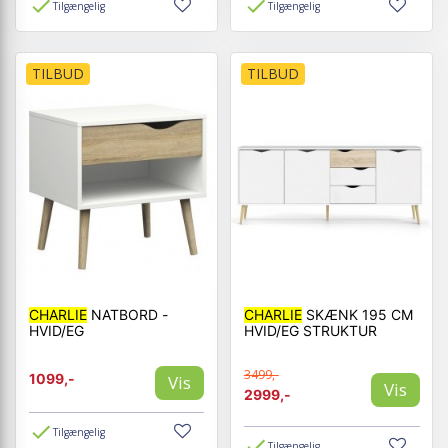
Tilgængelig
Tilgængelig
TILBUD
TILBUD
CHARLIE
NATBORD -
CHARLIE
SKÆNK 195 CM
HVID/EG
HVID/EG STRUKTUR
3499,-
1099,-
Vis
Vis
2999,-
Tilgængelig
Tilgængelig