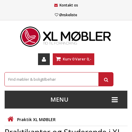
Kontakt os
Ønskeliste
Kurv
0
Varer
0,-
MENU
+
SOFAER
Praktik XL MØBLER
+
STUE