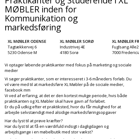
Praktikanter og Studerende i XL
+
SPISESTUE
MØBLER inden for
Kommunikation og
+
SOVEVÆRELSE
markedsføring
+
KONTORMØBLER
+
XL MØBLER ODENSE
XL MØBLER SORØ
XL MØBLER FR
OPBEVARING
Tagtækkervej 6
Industrivej 4E
Fuglsang Alle2
5230 Odense M
4180 Sorø
7000 Frederici
+
TÆPPER
+
Vi optager løbende praktikanter med fokus på marketing og sociale
LAMPER
medier
+
ENTREMØBLER
Vi søger praktikanter, som er interesseret i 3-6 måneders forløb. Du
vil være med til at markedsføre XL Møbler på de sociale medier,
+
facebook mm
HAVEMØBLER
Vi ved af erfaring, at det er den kortest mulige periode, hvis både
praktikanten og XL Møbler skal have gavn af forløbet.
OUTLET
Er du på udkig efter et praktiksted, hvor du får mulighed for at
arbejde selvstændigt med alsidige markedsføringsopgaver
Har du lyst til at prøve kræfter?
Har du lyst til at få en værdifuld indsigt i dagligdagen og
arbejdsgange i en møbelbutik med stor vækst?