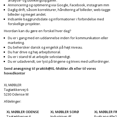
analyse- og udviklingsopgaver.
Annoncering og optimering via Google, Facebook, instagram mm
Daglig drift, såsom korrekturer, håndtering af billeder, web-tagge
billeder og meget andet.
Indsamle baggrundsdate og informationer i forbindelse med
forskellige projekter.
Hvordan kan du gøre en forskel hver dag?
Du er i gang med en uddannelse inden for kommunikation eller
marketing.
Du behersker dansk og engelsk på højt niveau.
Du har drive og høj arbejdsmoral.
Du er i stand til at arbejde selvstændigt.
Du er udadvendt, ser lyst på tingene og trives med udfordringer.
Send anøsgning til praktik@XL-Mobler.dk eller til vores
hovedkontor
XL MØBLER
Tagtækkervej 6
5230 Odense M
Afdelinger:
XL MØBLER ODENSE
XL MØBLER SORØ
XL MØBLER FR
Tagtækkervej 6
Industrivej 4E
Fuglsang Alle2