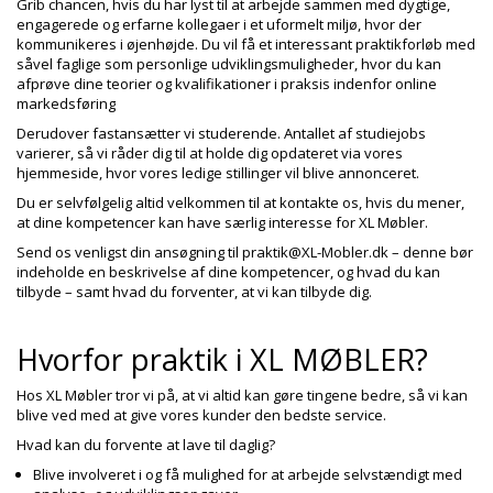
Grib chancen, hvis du har lyst til at arbejde sammen med dygtige,
engagerede og erfarne kollegaer i et uformelt miljø, hvor der
kommunikeres i øjenhøjde. Du vil få et interessant praktikforløb med
såvel faglige som personlige udviklingsmuligheder, hvor du kan
afprøve dine teorier og kvalifikationer i praksis indenfor online
markedsføring
Derudover fastansætter vi studerende. Antallet af studiejobs
varierer, så vi råder dig til at holde dig opdateret via vores
hjemmeside, hvor vores ledige stillinger vil blive annonceret.
Du er selvfølgelig altid velkommen til at kontakte os, hvis du mener,
at dine kompetencer kan have særlig interesse for XL Møbler.
Send os venligst din ansøgning til praktik@XL-Mobler.dk – denne bør
indeholde en beskrivelse af dine kompetencer, og hvad du kan
tilbyde – samt hvad du forventer, at vi kan tilbyde dig.
Hvorfor praktik i XL MØBLER?
Hos XL Møbler tror vi på, at vi altid kan gøre tingene bedre, så vi kan
blive ved med at give vores kunder den bedste service.
Hvad kan du forvente at lave til daglig?
Blive involveret i og få mulighed for at arbejde selvstændigt med