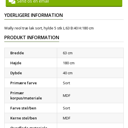
Send os en email
YDERLIGERE INFORMATION
Wally reol træ lak sort, hylde 5 stk L:63 B:40 H:180 cm
PRODUKT INFORMATION
Bredde
63 cm
Højde
180 cm
Dybde
40 cm
Primære farve
Sort
Primær
MDF
korpus/materiale
Farve stel/ben
Sort
Kerne stel/ben
MDF