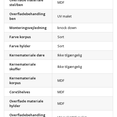
Overflade materiale
MDF
stel/ben
Overfladebehandling
UV malet
ben
Monteringsvejledning
knock down
Farve korpus
Sort
Farve hylder
Sort
Kernemateriale døre
Ikke tilgængelig
Kernemateriale
Ikke tilgængelig
skuffer
Kernemateriale
MDF
korpus
CoreShelves
MDF
Overflade materiale
MDF
hylder
Overfladebehandling