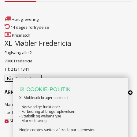
Hurtig levering
14 dages fortrydelse
Prismatch
XL Møbler Fredericia
Fuglsang alle 2
7000 Fredericia
Tlf: 2131 1341
Få rutevejledning
🍪 COOKIE-POLITIK
ÅBNINGSTIDER:
Xl-Mobler.dk bruger cookies til
Mandag til Fredag 10:00 til 18:00
- Nødvendige funktioner
- Forbedring af brugeroplevelsen
Lørdag og Søndag 10:00 til 16:00
- Statistik og webanalyse
Skriv til vores kundeservice
- Markedsføring
Nogle cookies sættes af tredjepartstjenester.