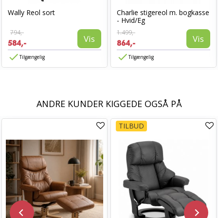
Wally Reol sort
Charlie stigereol m. bogkasse
- Hvid/Eg
794,-
1.499,-
Vis
Vis
584,-
864,-
Tilgængelig
Tilgængelig
ANDRE KUNDER KIGGEDE OGSÅ PÅ
TILBUD