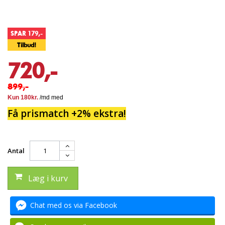
SPAR 179,-
Tilbud!
720,-
899,-
Få prismatch +2% ekstra!
Antal
Læg i kurv
Chat med os via Facebook