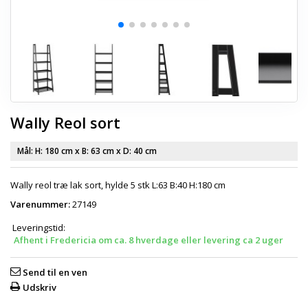
Wally Reol sort
Mål: H:
180 cm
x B:
63 cm
x D:
40 cm
Wally reol træ lak sort, hylde 5 stk L:63 B:40 H:180 cm
Varenummer:
27149
Leveringstid:
Afhent i Fredericia om ca. 8 hverdage eller levering ca 2 uger
Send til en ven
Udskriv