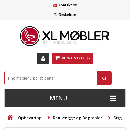
Kontakt os
Ønskeliste
Kurv
0
Varer
0,-
MENU
+
SOFAER
Opbevaring
Reolvægge og Bogreoler
Stigereo
+
STUE