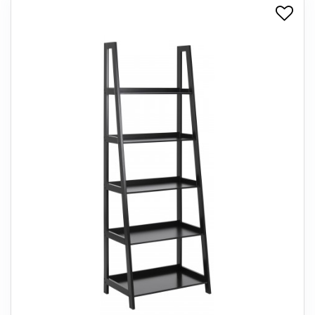
+
SPISESTUE
+
SOVEVÆRELSE
+
KONTORMØBLER
+
OPBEVARING
+
TÆPPER
+
LAMPER
+
ENTREMØBLER
+
HAVEMØBLER
OUTLET