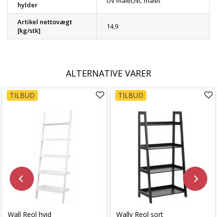
UV malet;NC malet
hylder
Artikel nettovægt
14,9
[kg/stk]
ALTERNATIVE VARER
TILBUD
TILBUD
Wall Reol hvid
Wally Reol sort