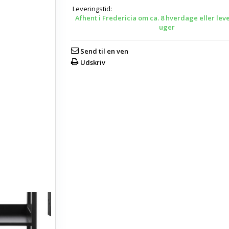
Leveringstid:
Afhent i Fredericia om ca. 8 hverdage eller lev
uger
Send til en ven
Udskriv