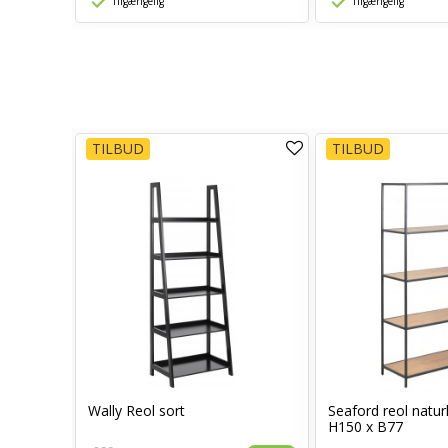
Tilgængelig
Tilgængelig
TILBUD
TILBUD
 eg
Wally Reol sort
Seaford reol natur
H150 x B77