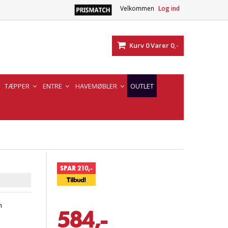
Velkommen
Log ind
Kurv
0
Varer
0,-
TÆPPER
ENTRE
HAVEMØBLER
OUTLET
SPAR 210,-
Tilbud!
m
584,-