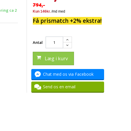
794,-
ering ca 2
Få prismatch +2% ekstra!
Antal
Læg i kurv
Chat med os via Facebook
Send os en email