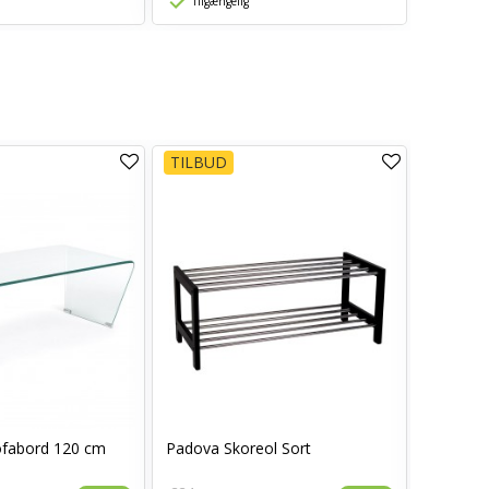
Tilgængelig
TILBUD
TILBUD
ofabord 120 cm
Padova Skoreol Sort
Padova H