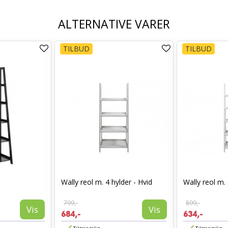
ALTERNATIVE VARER
TILBUD
TILBUD
Wally reol m. 4 hylder - Hvid
Wally reol m. 
799,-
899,-
Vis
Vis
684,-
634,-