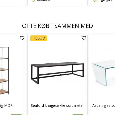
Tilgængelig
Tilgængelig
OFTE KØBT SAMMEN MED
TILBUD
lig MDF -
Seaford knagerække sort metal
Aspen glas s