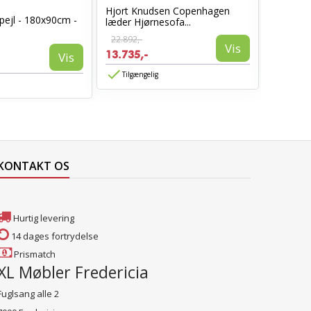
Hjort Knudsen Copenhagen
Cosy læ
pejl - 180x90cm -
læder Hjørnesofa...
Sort læd
22.892,-
6.960,-
Vis
13.735,-
3.885,-
Vis
Tilgængelig
Tilgæn
KONTAKT OS
Hurtig levering
14 dages fortrydelse
Prismatch
XL Møbler Fredericia
Fuglsang alle 2