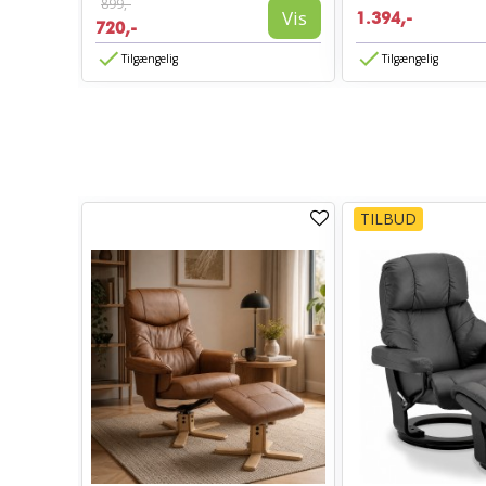
899,-
Vis
Vis
1.394,-
720,-
Tilgængelig
Tilgængelig
TILBUD