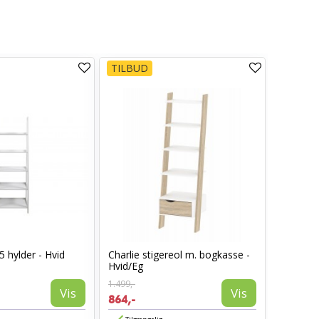
TILBUD
5 hylder - Hvid
Charlie stigereol m. bogkasse -
Hvid/Eg
1.499,-
Vis
Vis
864,-