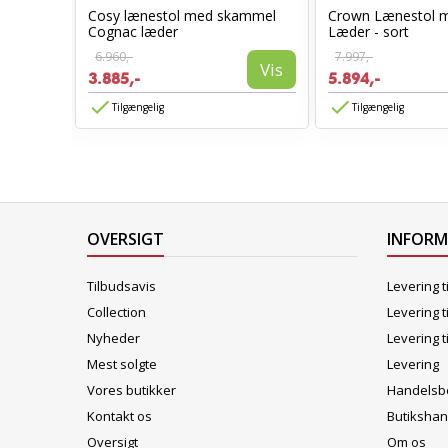
Cosy lænestol med skammel
Crown Lænestol 
stol
Cognac læder
Læder - sort
6.960,-
7.997,-
Vis
3.885,-
5.894,-
Vis
Tilgængelig
Tilgængelig
OVERSIGT
INFOR
Tilbudsavis
Levering t
Collection
Levering t
Nyheder
Levering t
Mest solgte
Levering
Vores butikker
Handelsbe
Kontakt os
Butikshan
Oversigt
Om os