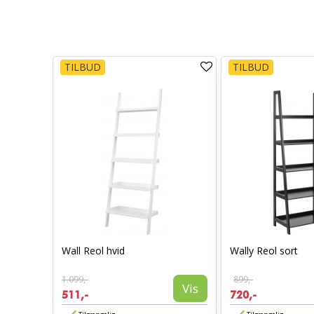
TILBUD
TILBUD
Wall Reol hvid
Wally Reol sort
1.099,-
899,-
Vis
511,-
720,-