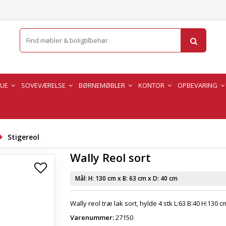
TUE
SOVEVÆRELSE
BØRNEMØBLER
KONTOR
OPBEVARING
Stigereol
Wally Reol sort
Mål: H:
130 cm
x B:
63 cm
x D:
40 cm
Wally reol træ lak sort, hylde 4 stk L:63 B:40 H:130 c
Varenummer:
27150