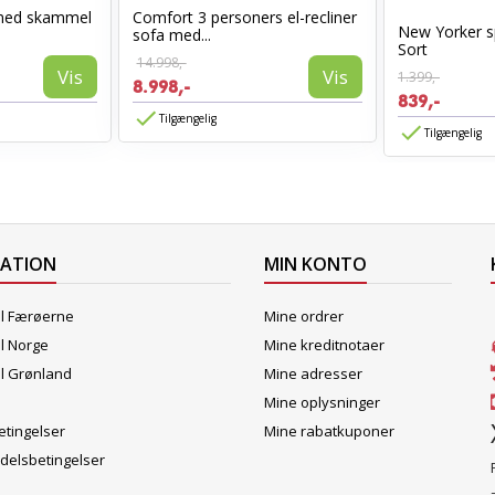
med skammel
Comfort 3 personers el-recliner
New Yorker s
sofa med...
Sort
14.998,-
Vis
Vis
1.399,-
8.998,-
839,-
Tilgængelig
Tilgængelig
MATION
MIN KONTO
il Færøerne
Mine ordrer
il Norge
Mine kreditnotaer
il Grønland
Mine adresser
Mine oplysninger
tingelser
Mine rabatkuponer
delsbetingelser