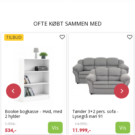
OFTE KØBT SAMMEN MED
TILBUD
Bookie bogkasse - Hvid, med
Tønder 3+2 pers. sofa -
2 hylder
Lysegrå inari 91
1.094,-
14.999,-
Vis
Vis
534,-
11.999,-