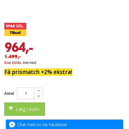
SPAR 535,-
Tilbud!
964,-
1.499,-
Få prismatch +2% ekstra!
Antal
Læg i kurv
Chat med os via Facebook