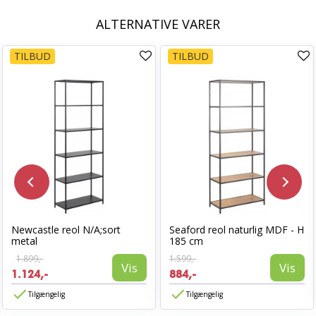
ALTERNATIVE VARER
TILBUD
TILBUD
Newcastle reol N/A;sort
Seaford reol naturlig MDF - H
metal
185 cm
1.899,-
1.599,-
Vis
Vis
1.124,-
884,-
Tilgængelig
Tilgængelig