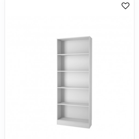
+
SPISESTUE
+
SOVEVÆRELSE
+
KONTORMØBLER
+
OPBEVARING
+
TÆPPER
+
LAMPER
+
ENTREMØBLER
+
HAVEMØBLER
OUTLET