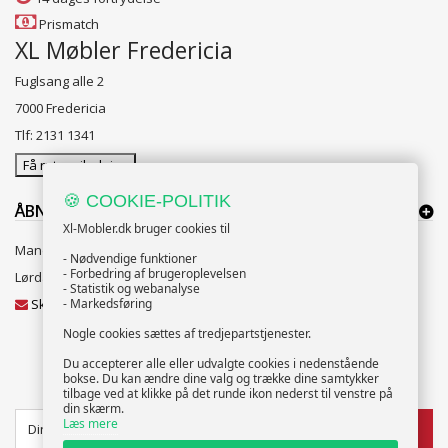
Prismatch
XL Møbler Fredericia
Fuglsang alle 2
7000 Fredericia
Tlf: 2131 1341
Få rutevejledning
🍪 COOKIE-POLITIK
ÅBNINGSTIDER:
Xl-Mobler.dk bruger cookies til
Mandag til Fredag 10:00 til 18:00
- Nødvendige funktioner
- Forbedring af brugeroplevelsen
Lørdag og Søndag 10:00 til 16:00
- Statistik og webanalyse
Skriv til vores kundeservice
- Markedsføring
Nogle cookies sættes af tredjepartstjenester.
Du accepterer alle eller udvalgte cookies i nedenstående
bokse. Du kan ændre dine valg og trække dine samtykker
NYHEDSBREV
tilbage ved at klikke på det runde ikon nederst til venstre på
din skærm.
Læs mere
TILMELD