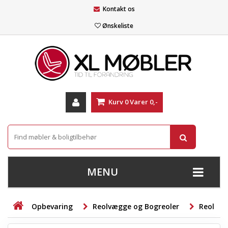
Kontakt os
Ønskeliste
Kurv
0
Varer
0,-
MENU
+
SOFAER
Opbevaring
Reolvægge og Bogreoler
Reol
+
STUE