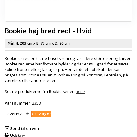
Bookie høj bred reol - Hvid
Mål: H:
203 cm
x B:
79 cm
x D:
26 cm
Bookie er reolen til alle husets rum og fås i flere størrelser og farver.
Bookie reolerne har flytbare hylder og der er mulighed for at sætte
solide fronter eller glaslåger på. Her får du et flot skab der kan
bruges som vitrine i stuen, til opbevaring på kontoret, i entréen, på
værelset eller andre steder.
Se alle produkterne fra Bookie serien
her >
Varenummer:
2358
Leveringstid:
Ca. 2 uger
Send til en ven
Udskriv