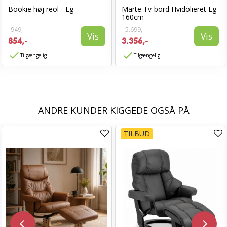
Bookie høj reol - Eg
Marte Tv-bord Hvidolieret Eg
160cm
949,-
5.699,-
Vis
Vis
854,-
3.356,-
Tilgængelig
Tilgængelig
ANDRE KUNDER KIGGEDE OGSÅ PÅ
TILBUD