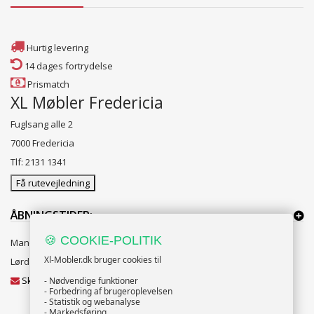
Hurtig levering
14 dages fortrydelse
Prismatch
XL Møbler Fredericia
Fuglsang alle 2
7000 Fredericia
Tlf: 2131 1341
Få rutevejledning
ÅBNINGSTIDER:
🍪 COOKIE-POLITIK
Mandag til Fredag 10:00 til 18:00
Xl-Mobler.dk bruger cookies til
Lørdag og Søndag 10:00 til 16:00
Skriv til vores kundeservice
- Nødvendige funktioner
- Forbedring af brugeroplevelsen
- Statistik og webanalyse
- Markedsføring