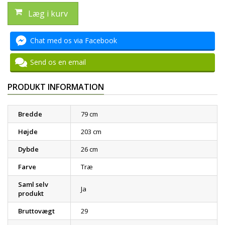
Læg i kurv
Chat med os via Facebook
Send os en email
PRODUKT INFORMATION
Bredde
79 cm
Højde
203 cm
Dybde
26 cm
Farve
Træ
Saml selv
Ja
produkt
Bruttovægt
29