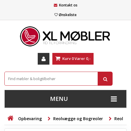
Kontakt os
Ønskeliste
Kurv
0
Varer
0,-
MENU
+
SOFAER
Opbevaring
Reolvægge og Bogreoler
Reol
+
STUE