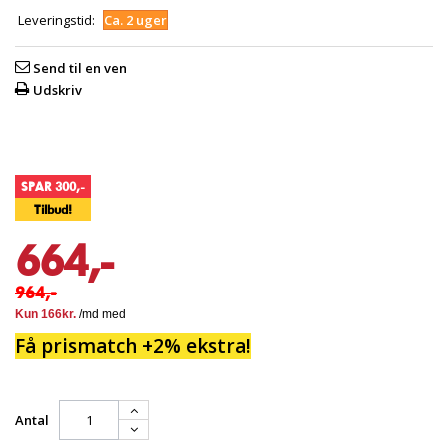
Leveringstid:
Ca. 2 uger
Send til en ven
Udskriv
SPAR 300,-
Tilbud!
664,-
964,-
Få prismatch +2% ekstra!
Antal