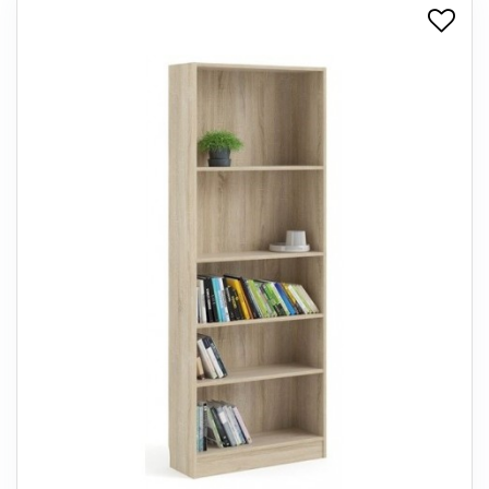
+
SPISESTUE
+
SOVEVÆRELSE
+
KONTORMØBLER
+
OPBEVARING
+
TÆPPER
+
LAMPER
+
ENTREMØBLER
+
HAVEMØBLER
OUTLET