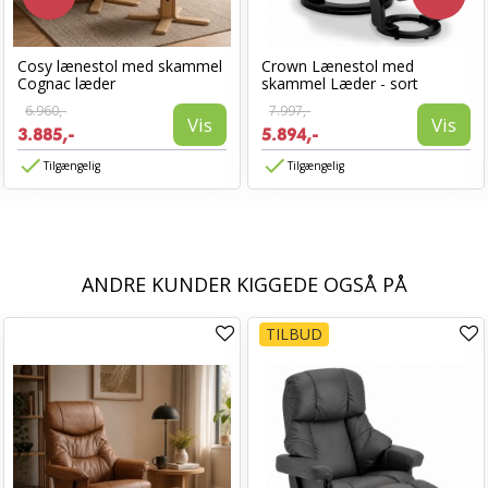
Cosy lænestol med skammel
Crown Lænestol med
Cognac læder
skammel Læder - sort
6.960,-
7.997,-
Vis
Vis
3.885,-
5.894,-
Tilgængelig
Tilgængelig
ANDRE KUNDER KIGGEDE OGSÅ PÅ
TILBUD