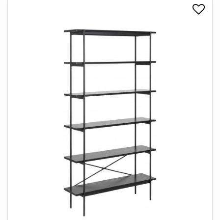
+
SPISESTUE
+
SOVEVÆRELSE
+
KONTORMØBLER
+
OPBEVARING
+
TÆPPER
+
LAMPER
+
ENTREMØBLER
+
HAVEMØBLER
OUTLET