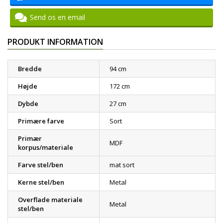
Send os en email
PRODUKT INFORMATION
Bredde
94 cm
Højde
172 cm
Dybde
27 cm
Primære farve
Sort
Primær
MDF
korpus/materiale
Farve stel/ben
mat sort
Kerne stel/ben
Metal
Overflade materiale
Metal
stel/ben