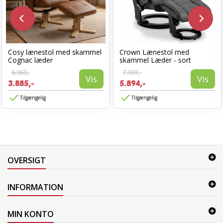
Cosy lænestol med skammel
Crown Lænestol med
Cognac læder
skammel Læder - sort
6.960,-
7.997,-
Vis
Vis
3.885,-
5.894,-
Tilgængelig
Tilgængelig
OVERSIGT
INFORMATION
MIN KONTO