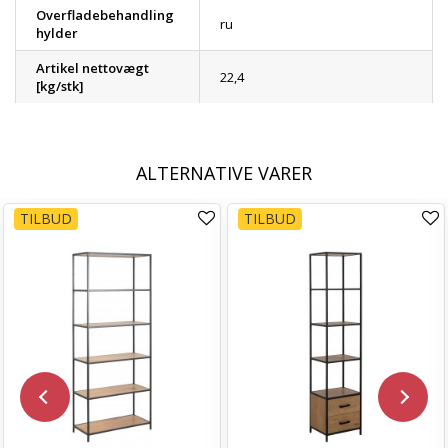
Overfladebehandling
ru
hylder
Artikel nettovægt
22,4
[kg/stk]
ALTERNATIVE VARER
TILBUD
TILBUD