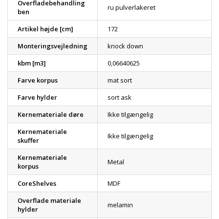
Overfladebehandling
ru pulverlakeret
ben
Artikel højde [cm]
172
Monteringsvejledning
knock down
kbm [m3]
0,06640625
Farve korpus
mat sort
Farve hylder
sort ask
Kernemateriale døre
Ikke tilgængelig
Kernemateriale
Ikke tilgængelig
skuffer
Kernemateriale
Metal
korpus
CoreShelves
MDF
Overflade materiale
melamin
hylder