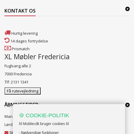
KONTAKT OS
Hurtig levering
14 dages fortrydelse
Prismatch
XL Møbler Fredericia
Fuglsang alle 2
7000 Fredericia
Tlf: 2131 1341
Få rutevejledning
ÅBNINGSTIDER:
🍪 COOKIE-POLITIK
Mandag til Fredag 10:00 til 18:00
Xl-Mobler.dk bruger cookies til
Lørdag og Søndag 10:00 til 16:00
Skriv til vores kundeservice
- Nødvendige funktioner