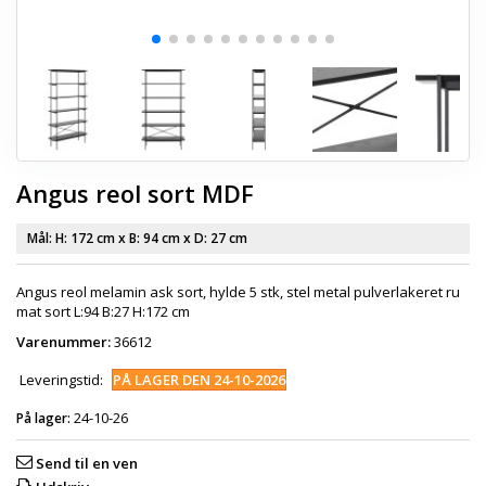
Angus reol sort MDF
Mål: H:
172 cm
x B:
94 cm
x D:
27 cm
Angus reol melamin ask sort, hylde 5 stk, stel metal pulverlakeret ru
mat sort L:94 B:27 H:172 cm
Varenummer:
36612
Leveringstid:
PÅ LAGER DEN 24-10-2026
24-10-26
På lager:
Send til en ven