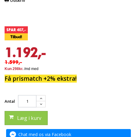
Udskriv
SPAR 407,-
Tilbud!
1.192,-
1.599,-
Få prismatch +2% ekstra!
Antal
Læg i kurv
Chat med os via Facebook