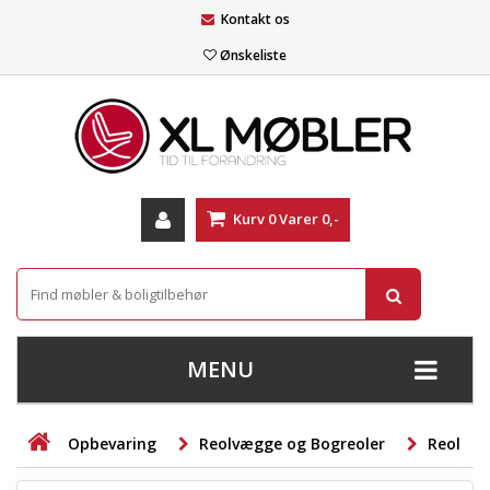
Kontakt os
Ønskeliste
Kurv
0
Varer
0,-
MENU
+
SOFAER
Opbevaring
Reolvægge og Bogreoler
Reol
+
STUE