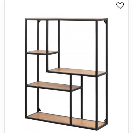
+
SPISESTUE
+
SOVEVÆRELSE
+
KONTORMØBLER
+
OPBEVARING
+
TÆPPER
+
LAMPER
+
ENTREMØBLER
+
HAVEMØBLER
OUTLET