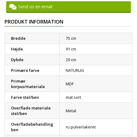
Send os en email
PRODUKT INFORMATION
Bredde
75 cm
Højde
91 cm
Dybde
20 cm
Primære farve
NATURLIG
Primær
MDF
korpus/materiale
Farve stel/ben
mat sort
Overflade materiale
Metal
stel/ben
Overfladebehandling
ru pulverlakeret
ben