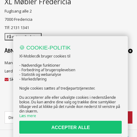
XL Møbler Fredericia
Fuglsang alle 2
7000 Fredericia
Tlf: 2131 1341
Få rutevejledning
🍪 COOKIE-POLITIK
ÅBNINGSTIDER:
Xl-Mobler.dk bruger cookies til
Mandag til Fredag 10:00 til 18:00
- Nødvendige funktioner
- Forbedring af brugeroplevelsen
Lørdag og Søndag 10:00 til 16:00
- Statistik og webanalyse
Skriv til vores kundeservice
- Markedsføring
Nogle cookies sættes af tredjepartstjenester.
Du accepterer alle eller udvalgte cookies i nedenstående
bokse. Du kan ændre dine valg og trække dine samtykker
NYHEDSBREV
tilbage ved at klikke på det runde ikon nederst til venstre på
din skærm.
Læs mere
TILMELD
ACCEPTER ALLE