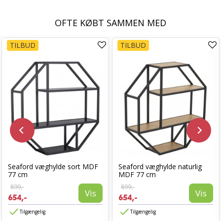
OFTE KØBT SAMMEN MED
TILBUD
TILBUD
Seaford væghylde sort MDF
Seaford væghylde naturlig
77 cm
MDF 77 cm
899,-
899,-
Vis
Vis
654,-
654,-
Tilgængelig
Tilgængelig