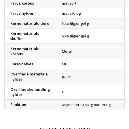
Farve korpus
mat sort
Farve hylder
mat vild eg
Kernemateriale døre
Ikke tilgængelig
Kernemateriale
Ikke tilgængelig
skuffer
Kernemateriale
Metal
korpus
CoreShelves
MDF
Overflade materiale
papir
hylder
Overfladebehandling
ru
hylder
Funktion
asymmetrisk;vægmontering