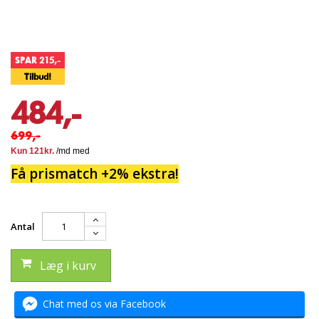
SPAR 215,-
Tilbud!
484,-
699,-
Få prismatch +2% ekstra!
Antal
Læg i kurv
Chat med os via Facebook