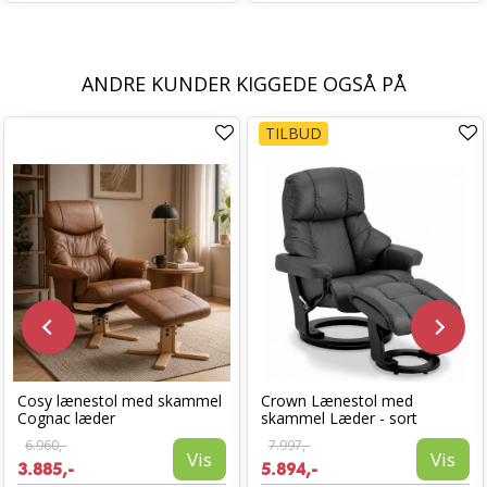
ANDRE KUNDER KIGGEDE OGSÅ PÅ
TILBUD
Cosy lænestol med skammel
Crown Lænestol med
Cognac læder
skammel Læder - sort
6.960,-
7.997,-
Vis
Vis
3.885,-
5.894,-