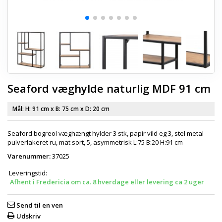
Seaford væghylde naturlig MDF 91 cm
Mål: H:
91 cm
x B:
75 cm
x D:
20 cm
Seaford bogreol væghængt hylder 3 stk, papir vild eg 3, stel metal
pulverlakeret ru, mat sort, 5, asymmetrisk L:75 B:20 H:91 cm
Varenummer:
37025
Leveringstid:
Afhent i Fredericia om ca. 8 hverdage eller levering ca 2 uger
Send til en ven
Udskriv