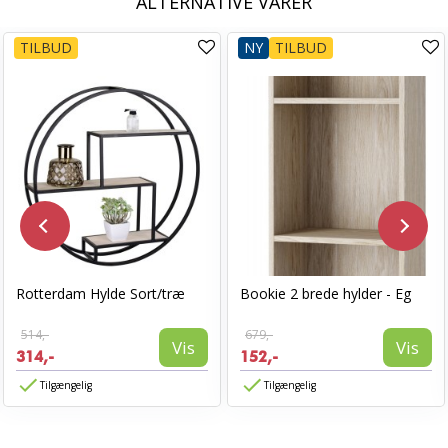
ALTERNATIVE VARER
TILBUD
NY
TILBUD
Rotterdam Hylde Sort/træ
Bookie 2 brede hylder - Eg
514,-
679,-
Vis
Vis
314,-
152,-
Tilgængelig
Tilgængelig