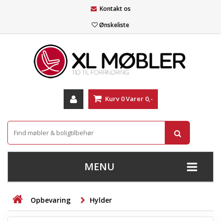
Kontakt os
Ønskeliste
Kurv
0
Varer
0,-
MENU
+
SOFAER
Opbevaring
Hylder
+
STUE