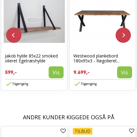
Jakob hylde 85x22 smoked
Westwood plankebord
olieret Egetræshylde
180x95x3 - Røgolieret...
Vis
Vis
599,-
9.699,-
Tilgængelig
Tilgængelig
ANDRE KUNDER KIGGEDE OGSÅ PÅ
TILBUD