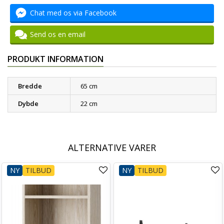
Chat med os via Facebook
Send os en email
PRODUKT INFORMATION
Bredde
65 cm
Dybde
22 cm
ALTERNATIVE VARER
NY
TILBUD
NY
TILBUD