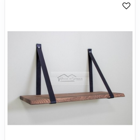
+
SPISESTUE
+
SOVEVÆRELSE
+
KONTORMØBLER
+
OPBEVARING
+
TÆPPER
+
LAMPER
+
ENTREMØBLER
+
HAVEMØBLER
OUTLET