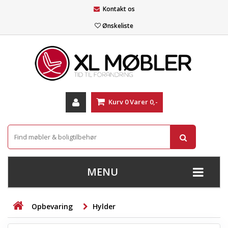
Kontakt os
Ønskeliste
Kurv
0
Varer
0,-
MENU
+
SOFAER
Opbevaring
Hylder
+
STUE