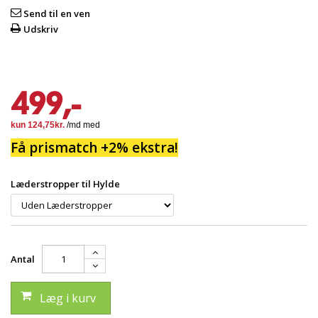
Send til en ven
Udskriv
499,-
Få prismatch +2% ekstra!
Læderstropper til Hylde
Antal
Læg i kurv