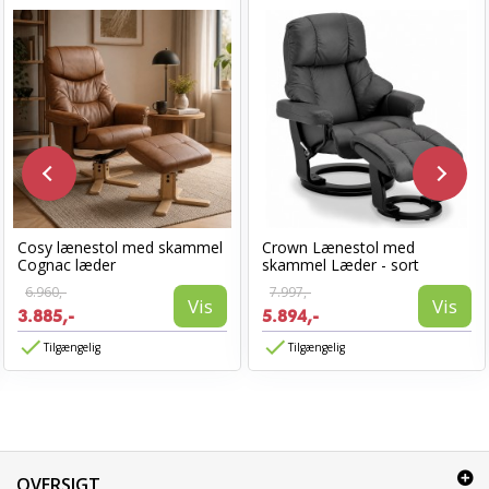
Cosy lænestol med skammel
Crown Lænestol med
Cognac læder
skammel Læder - sort
6.960,-
7.997,-
Vis
Vis
3.885,-
5.894,-
Tilgængelig
Tilgængelig
OVERSIGT