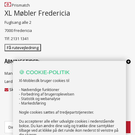
Prismatch
XL Møbler Fredericia
Fuglsang alle 2
7000 Fredericia
Tlf: 2131 1341
Få rutevejledning
ÅBNINGSTIDER:
🍪 COOKIE-POLITIK
Mandag til Fredag 10:00 til 18:00
Xl-Mobler.dk bruger cookies til
Lørdag og Søndag 10:00 til 16:00
Skriv til vores kundeservice
- Nødvendige funktioner
- Forbedring af brugeroplevelsen
- Statistik og webanalyse
- Markedsføring
Nogle cookies sættes af tredjepartstjenester.
NYHEDSBREV
Du accepterer alle eller udvalgte cookies i nedenstående
bokse. Du kan ændre dine valg og trække dine samtykker
TILMELD
tilbage ved at klikke på det runde ikon nederst til venstre på
din skærm.