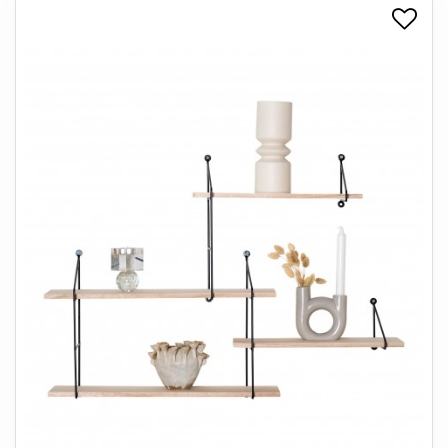
+
SPISESTUE
+
SOVEVÆRELSE
+
KONTORMØBLER
+
OPBEVARING
+
TÆPPER
+
LAMPER
+
ENTREMØBLER
+
HAVEMØBLER
OUTLET