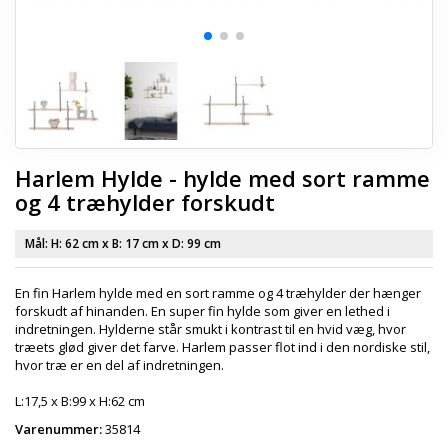
Harlem Hylde - hylde med sort ramme
og 4 træhylder forskudt
Mål: H:
62 cm
x B:
17 cm
x D:
99 cm
En fin Harlem hylde med en sort ramme og 4 træhylder der hænger
forskudt af hinanden. En super fin hylde som giver en lethed i
indretningen. Hylderne står smukt i kontrast til en hvid væg, hvor
træets glød giver det farve. Harlem passer flot ind i den nordiske stil,
hvor træ er en del af indretningen.
L:17,5 x B:99 x H:62 cm
Varenummer:
35814