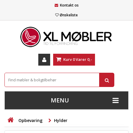
Kontakt os
Ønskeliste
Kurv
0
Varer
0,-
MENU
+
SOFAER
Opbevaring
Hylder
+
STUE