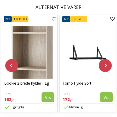
ALTERNATIVE VARER
NY
TILBUD
NY
TILBUD
Bookie 2 brede hylder - Eg
Forno Hylde Sort
679,-
299,-
Vis
Vis
152,-
172,-
Tilgængelig
Tilgængelig