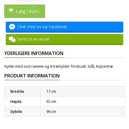
Læg i kurv
Chat med os via Facebook
Send os en email
YDERLIGERE INFORMATION
hylde med sort ramme og 4 træhylder forskudt. Stål, Kejsertræ
PRODUKT INFORMATION
Bredde
17 cm
Højde
62 cm
Dybde
99 cm