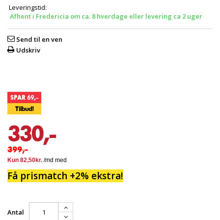
Leveringstid:
Afhent i Fredericia om ca. 8 hverdage eller levering ca 2 uger
Send til en ven
Udskriv
SPAR 69,-
Tilbud!
330,-
399,-
Få prismatch +2% ekstra!
Antal