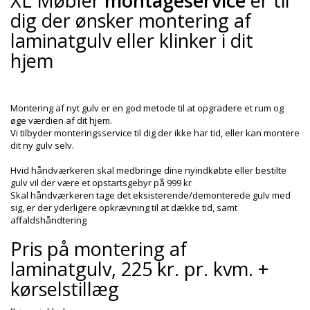
XL Møbler
montageservice
er til
+
SPISESTUE
dig der ønsker montering af
laminatgulv eller klinker i dit
+
SOVEVÆRELSE
hjem
+
KONTORMØBLER
+
OPBEVARING
Montering af nyt gulv er en god metode til at opgradere et rum og
+
øge værdien af dit hjem.
TÆPPER
Vi tilbyder monteringsservice til dig der ikke har tid, eller kan montere
+
dit ny gulv selv.
LAMPER
Hvid håndværkeren skal medbringe dine nyindkøbte eller bestilte
+
ENTREMØBLER
gulv vil der være et opstartsgebyr på 999 kr
Skal håndværkeren tage det eksisterende/demonterede gulv med
+
HAVEMØBLER
sig, er der yderligere opkrævning til at dække tid, samt
affaldshåndtering
OUTLET
Pris på montering af
laminatgulv, 225 kr. pr. kvm. +
kørselstillæg