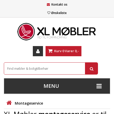
Kontakt os
Ønskeliste
Kurv
0
Varer
0,-
MENU
+
SOFAER
Montageservice
+
STUE