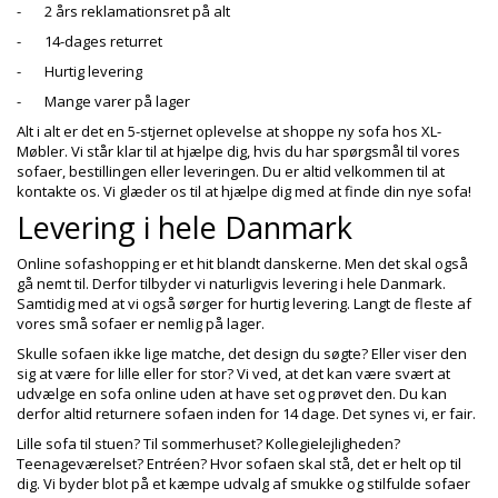
-
2 års reklamationsret på alt
-
14-dages returret
-
Hurtig levering
-
Mange varer på lager
Alt i alt er det en 5-stjernet oplevelse at shoppe ny sofa hos XL-
Møbler. Vi står klar til at hjælpe dig, hvis du har spørgsmål til vores
sofaer, bestillingen eller leveringen. Du er altid velkommen til at
kontakte os. Vi glæder os til at hjælpe dig med at finde din nye sofa!
Levering i hele Danmark
Online sofashopping er et hit blandt danskerne. Men det skal også
gå nemt til. Derfor tilbyder vi naturligvis levering i hele Danmark.
Samtidig med at vi også sørger for hurtig levering. Langt de fleste af
vores små sofaer er nemlig på lager.
Skulle sofaen ikke lige matche, det design du søgte? Eller viser den
sig at være for lille eller for stor? Vi ved, at det kan være svært at
udvælge en sofa online uden at have set og prøvet den. Du kan
derfor altid returnere sofaen inden for 14 dage. Det synes vi, er fair.
Lille sofa til stuen? Til sommerhuset? Kollegielejligheden?
Teenageværelset? Entréen? Hvor sofaen skal stå, det er helt op til
dig. Vi byder blot på et kæmpe udvalg af smukke og stilfulde sofaer