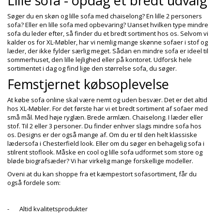
Lille sofa - opdag et bredt udvalg
+
SPISESTUE
Søger du en skøn og lille sofa med chaiselong? En lille
2 personers
sofa
? Eller en lille sofa med opbevaring? Uanset hvilken type mindre
+
SOVEVÆRELSE
sofa du leder efter, så finder du et bredt sortiment hos os. Selvom vi
kalder os for XL-Møbler, har vi nemlig mange skønne sofaer i stof og
+
KONTORMØBLER
læder, der ikke fylder særlig meget. Sådan en mindre sofa er ideel til
sommerhuset, den lille lejlighed eller på kontoret.
Udforsk hele
+
OPBEVARING
sortimentet i dag og find lige den størrelse sofa, du søger
.
Femstjernet købsoplevelse
+
TÆPPER
At købe sofa online skal være nemt og uden besvær. Det er det altid
+
LAMPER
hos XL-Møbler. For det første har vi et bredt sortiment af sofaer med
små mål. Med høje ryglæn. Brede armlæn.
Chaiselong
. I læder eller
+
ENTREMØBLER
stof. Til 2 eller 3 personer. Du finder enhver slags mindre sofa hos
os. Designs er der også mange af. Om du er til den helt klassiske
+
HAVEMØBLER
lædersofa i Chesterfield look. Eller om du søger en behagelig sofa i
stilrent stoflook. Måske en cool og lille sofa udformet som store og
OUTLET
bløde biografsæder? Vi har virkelig mange forskellige modeller.
Oveni at du kan shoppe fra et kæmpestort sofasortiment, får du
også fordele som:
-
Altid kvalitetsprodukter