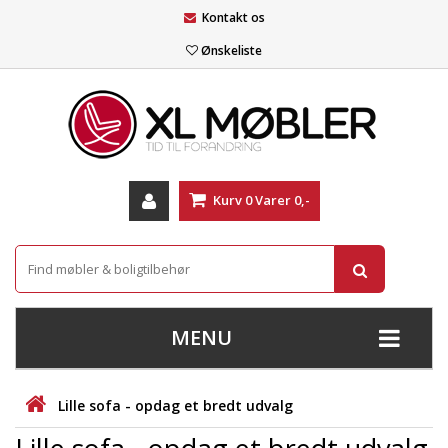
Kontakt os
Ønskeliste
Kurv
0
Varer
0,-
MENU
+
SOFAER
Lille sofa - opdag et bredt udvalg
+
STUE