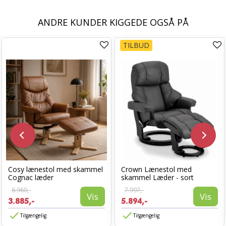
ANDRE KUNDER KIGGEDE OGSÅ PÅ
TILBUD
Cosy lænestol med skammel
Crown Lænestol med
Cognac læder
skammel Læder - sort
6.960,-
7.997,-
Vis
Vis
3.885,-
5.894,-
Tilgængelig
Tilgængelig