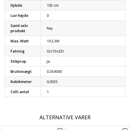
Dybde
105 cm
Luv højde
0
Saml selv
Nej
produkt
Max. Watt
1X3,3W
Fatning
GU10-LED
Stikprop
Ja
Bruttovægt
0.354000
Kubikmeter
0,0025
Colli antal
1
ALTERNATIVE VARER