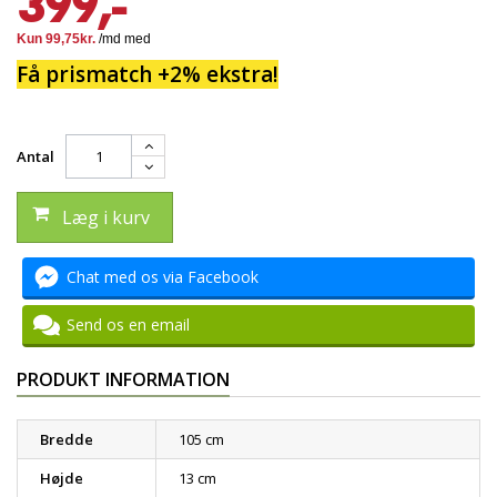
399,-
Få prismatch +2% ekstra!
Antal
Læg i kurv
Chat med os via Facebook
Send os en email
PRODUKT INFORMATION
Bredde
105 cm
Højde
13 cm