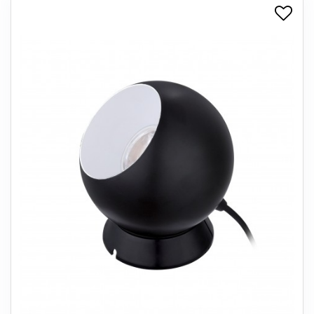
+
SPISESTUE
+
SOVEVÆRELSE
+
KONTORMØBLER
+
OPBEVARING
+
TÆPPER
+
LAMPER
+
ENTREMØBLER
+
HAVEMØBLER
OUTLET