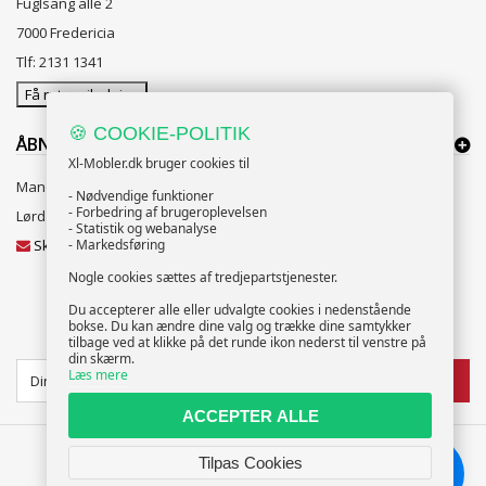
Fuglsang alle 2
7000 Fredericia
Tlf: 2131 1341
Få rutevejledning
🍪 COOKIE-POLITIK
ÅBNINGSTIDER:
Xl-Mobler.dk bruger cookies til
Mandag til Fredag 10:00 til 18:00
- Nødvendige funktioner
- Forbedring af brugeroplevelsen
Lørdag og Søndag 10:00 til 16:00
- Statistik og webanalyse
Skriv til vores kundeservice
- Markedsføring
Nogle cookies sættes af tredjepartstjenester.
Du accepterer alle eller udvalgte cookies i nedenstående
bokse. Du kan ændre dine valg og trække dine samtykker
NYHEDSBREV
tilbage ved at klikke på det runde ikon nederst til venstre på
din skærm.
Læs mere
TILMELD
ACCEPTER ALLE
Tilpas Cookies