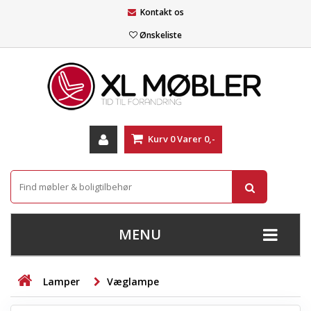
Kontakt os
Ønskeliste
Kurv
0
Varer
0,-
MENU
+
SOFAER
Lamper
Væglampe
+
STUE