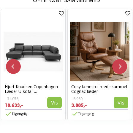
OFTE KØBT SAMMEN MED
Hjort Knudsen Copenhagen
Cosy lænestol med skammel
Læder U-sofa -...
Cognac læder
31.056,-
6.960,-
Vis
Vis
18.633,-
3.885,-
Tilgængelig
Tilgængelig