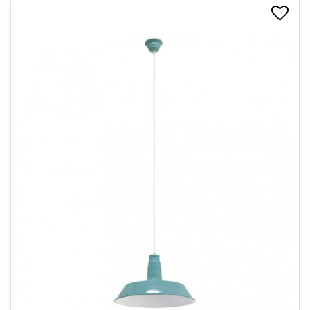
+
SPISESTUE
+
SOVEVÆRELSE
+
KONTORMØBLER
+
OPBEVARING
+
TÆPPER
+
LAMPER
+
ENTREMØBLER
+
HAVEMØBLER
OUTLET