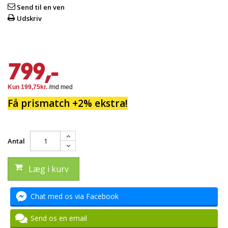
Send til en ven
Udskriv
799,-
Få prismatch +2% ekstra!
Antal
Læg i kurv
Chat med os via Facebook
Send os en email