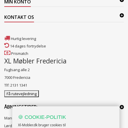
MIN KONTO
KONTAKT OS
Hurtig levering
14 dages fortrydelse
Prismatch
XL Møbler Fredericia
Fuglsang alle 2
7000 Fredericia
Tlf: 2131 1341
Få rutevejledning
ÅBNINGSTIDER:
🍪 COOKIE-POLITIK
Mandag til Fredag 10:00 til 18:00
Xl-Mobler.dk bruger cookies til
Lørdag og Søndag 10:00 til 16:00