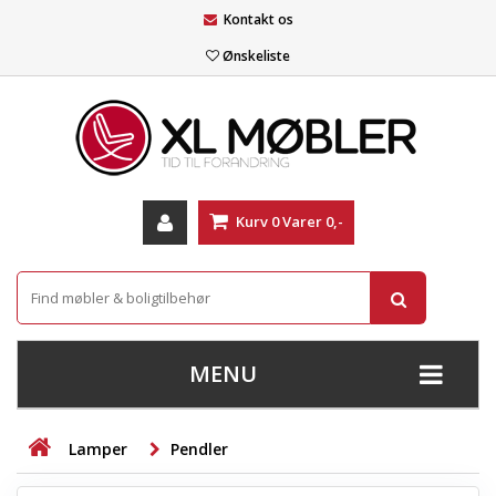
Kontakt os
Ønskeliste
Kurv
0
Varer
0,-
MENU
+
SOFAER
Lamper
Pendler
+
STUE