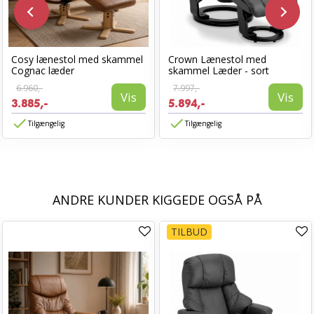
Cosy lænestol med skammel
Crown Lænestol med
Cognac læder
skammel Læder - sort
6.960,-
7.997,-
Vis
Vis
3.885,-
5.894,-
Tilgængelig
Tilgængelig
ANDRE KUNDER KIGGEDE OGSÅ PÅ
TILBUD