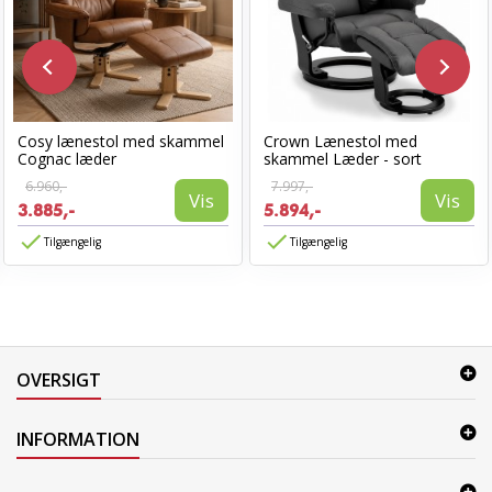
Cosy lænestol med skammel
Crown Lænestol med
Cognac læder
skammel Læder - sort
6.960,-
7.997,-
Vis
Vis
3.885,-
5.894,-
Tilgængelig
Tilgængelig
OVERSIGT
INFORMATION