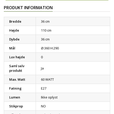
PRODUKT INFORMATION
Bredde
36 cm
Højde
110 cm
Dybde
36 cm
Mål
Ø:360 H:290
Luv højde
0
Saml selv
Ja
produkt
Max. Watt
60 WATT
Fatning
E27
Lumen
Ikke oplyst
Stikprop
NO