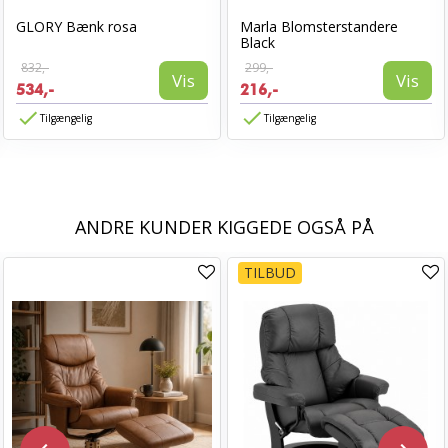
GLORY Bænk rosa
Marla Blomsterstandere
Black
832,-
299,-
Vis
Vis
534,-
216,-
Tilgængelig
Tilgængelig
ANDRE KUNDER KIGGEDE OGSÅ PÅ
TILBUD