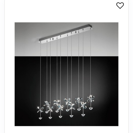
+
SPISESTUE
+
SOVEVÆRELSE
+
KONTORMØBLER
+
OPBEVARING
+
TÆPPER
+
LAMPER
+
ENTREMØBLER
+
HAVEMØBLER
OUTLET