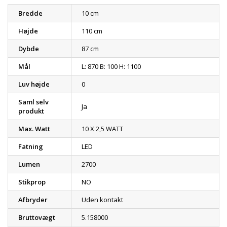
Bredde
10 cm
Højde
110 cm
Dybde
87 cm
Mål
L: 870 B: 100 H: 1100
Luv højde
0
Saml selv
Ja
produkt
Max. Watt
10 X 2,5 WATT
Fatning
LED
Lumen
2700
Stikprop
NO
Afbryder
Uden kontakt
Bruttovægt
5.158000