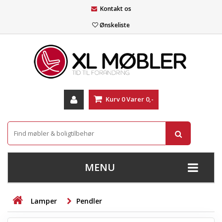
Kontakt os
Ønskeliste
Kurv
0
Varer
0,-
MENU
+
SOFAER
Lamper
Pendler
+
STUE