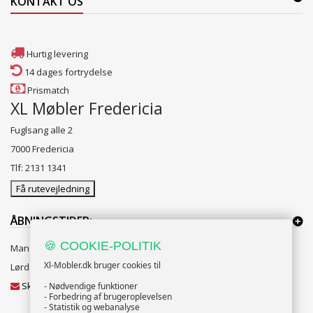
KONTAKT OS
Hurtig levering
14 dages fortrydelse
Prismatch
XL Møbler Fredericia
Fuglsang alle 2
7000 Fredericia
Tlf: 2131 1341
Få rutevejledning
ÅBNINGSTIDER:
🍪 COOKIE-POLITIK
Mandag til Fredag 10:00 til 18:00
Xl-Mobler.dk bruger cookies til
Lørdag og Søndag 10:00 til 16:00
Skriv til vores kundeservice
- Nødvendige funktioner
- Forbedring af brugeroplevelsen
- Statistik og webanalyse