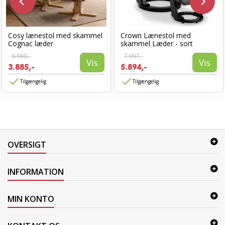
Cosy lænestol med skammel
Crown Lænestol med
Cognac læder
skammel Læder - sort
6.960,-
7.997,-
Vis
Vis
3.885,-
5.894,-
Tilgængelig
Tilgængelig
OVERSIGT
INFORMATION
MIN KONTO