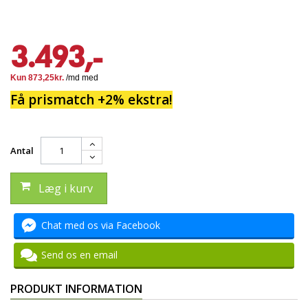
3.493,-
Få prismatch +2% ekstra!
Antal
Læg i kurv
Chat med os via Facebook
Send os en email
PRODUKT INFORMATION