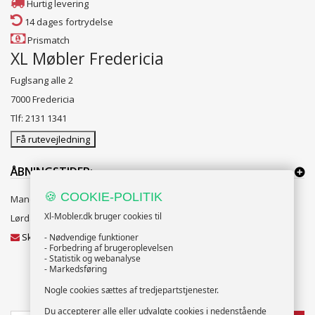
Hurtig levering
14 dages fortrydelse
Prismatch
XL Møbler Fredericia
Fuglsang alle 2
7000 Fredericia
Tlf: 2131 1341
Få rutevejledning
ÅBNINGSTIDER:
🍪 COOKIE-POLITIK
Mandag til Fredag 10:00 til 18:00
Xl-Mobler.dk bruger cookies til
Lørdag og Søndag 10:00 til 16:00
Skriv til vores kundeservice
- Nødvendige funktioner
- Forbedring af brugeroplevelsen
- Statistik og webanalyse
- Markedsføring
Nogle cookies sættes af tredjepartstjenester.
NYHEDSBREV
Du accepterer alle eller udvalgte cookies i nedenstående