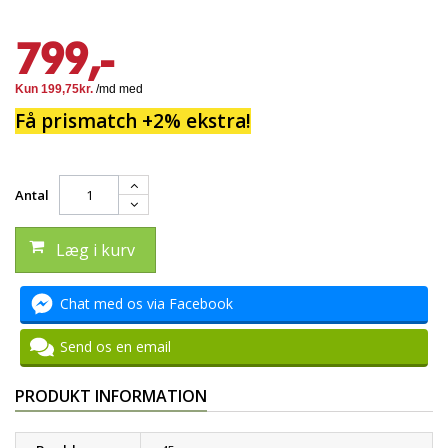
799,-
Få prismatch +2% ekstra!
Antal
Læg i kurv
Chat med os via Facebook
Send os en email
PRODUKT INFORMATION