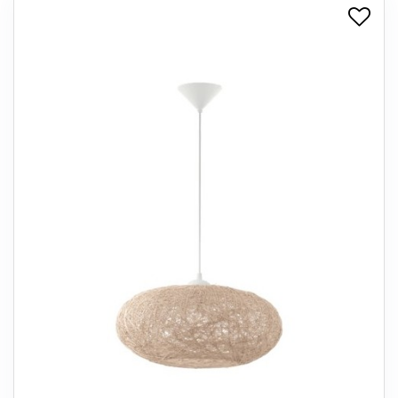
+
SPISESTUE
+
SOVEVÆRELSE
+
KONTORMØBLER
+
OPBEVARING
+
TÆPPER
+
LAMPER
+
ENTREMØBLER
+
HAVEMØBLER
OUTLET