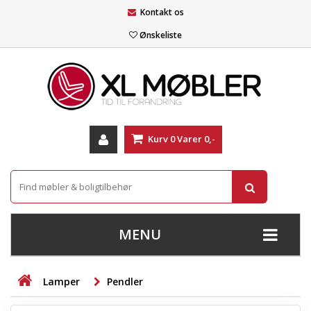
Kontakt os
Ønskeliste
Kurv
0
Varer
0,-
MENU
+
SOFAER
Lamper
Pendler
+
STUE