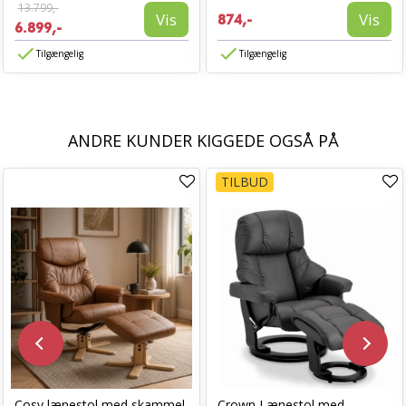
13.799,-
Vis
Vis
874,-
6.899,-
Tilgængelig
Tilgængelig
ANDRE KUNDER KIGGEDE OGSÅ PÅ
TILBUD
Cosy lænestol med skammel
Crown Lænestol med