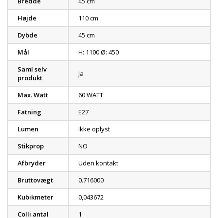
Bredde
45 cm
Højde
110 cm
Dybde
45 cm
Mål
H: 1100 Ø: 450
Saml selv
Ja
produkt
Max. Watt
60 WATT
Fatning
E27
Lumen
Ikke oplyst
Stikprop
NO
Afbryder
Uden kontakt
Bruttovægt
0.716000
Kubikmeter
0,043672
Colli antal
1