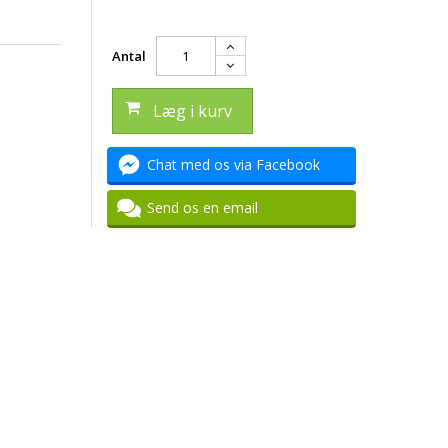
Antal
Læg i kurv
Chat med os via Facebook
Send os en email