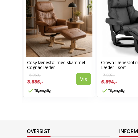
Cosy lænestol med skammel
Crown Lænestol 
stol
Cognac læder
Læder - sort
6.960,-
7.997,-
Vis
3.885,-
5.894,-
Vis
Tilgængelig
Tilgængelig
OVERSIGT
INFOR