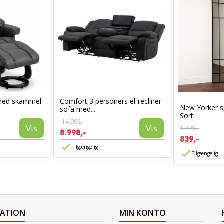
med skammel
Comfort 3 personers el-recliner
New Yorker s
sofa med...
Sort
14.998,-
Vis
Vis
1.399,-
8.998,-
839,-
Tilgængelig
Tilgængelig
MATION
MIN KONTO