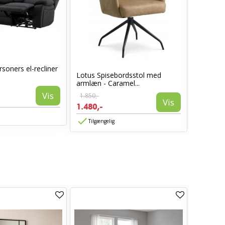
soners el-recliner
Lotus Spisebordsstol med
Sarasota
armlæn - Caramel...
Vis
1.850,-
1.399,-
Vis
1.480,-
839,-
Tilgængelig
Tilgæn