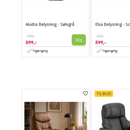
Aludra Belysning - Sølvgrå
Elsa Belysning - So
999,-
999,-
Vis
Vis
599,-
599,-
Tilgængelig
Tilgængelig
TILBUD