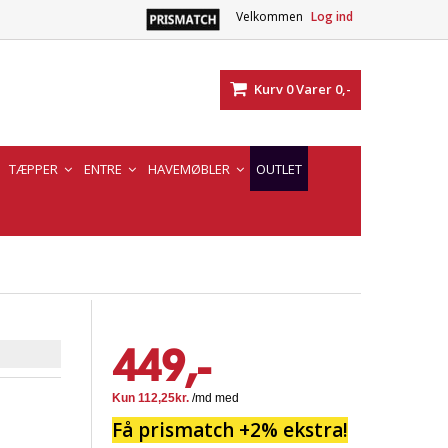
Velkommen
Log ind
Kurv
0
Varer
0,-
TÆPPER
ENTRE
HAVEMØBLER
OUTLET
449,-
Få prismatch +2% ekstra!