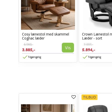
Cosy lænestol med skammel
Crown Lænestol 
l -
Cognac læder
Læder - sort
6.960,-
7.997,-
Vis
3.885,-
5.894,-
Vis
Tilgængelig
Tilgængelig
TILBUD