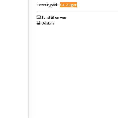
Leveringstid:
Ca. 2 uger
Send til en ven
Udskriv