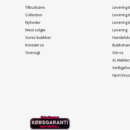
Tilbudsavis
Levering t
Collection
Levering t
Nyheder
Levering t
Mest solgte
Levering
Vores butikker
Handelsbe
Kontakt os
Butikshan
Oversigt
Om os
XL Møbler
Vedligeho
Hjort Knu