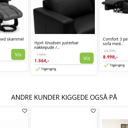
med skammel
Comfort 3 per
Hjort Knudsen justerbar
sofa med...
nakkepude /...
14.998,-
Vis
1.664,-
8.998,-
Vis
1.564,-
Tilgængelig
Tilgængelig
ANDRE KUNDER KIGGEDE OGSÅ PÅ