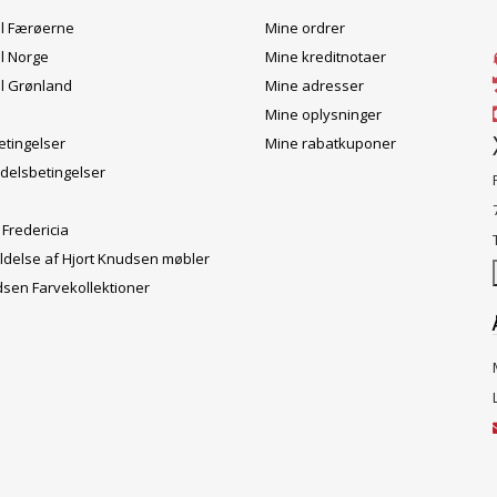
il Færøerne
Mine ordrer
il Norge
Mine kreditnotaer
il Grønland
Mine adresser
Mine oplysninger
tingelser
Mine rabatkuponer
delsbetingelser
 Fredericia
ldelse af Hjort Knudsen møbler
dsen Farvekollektioner