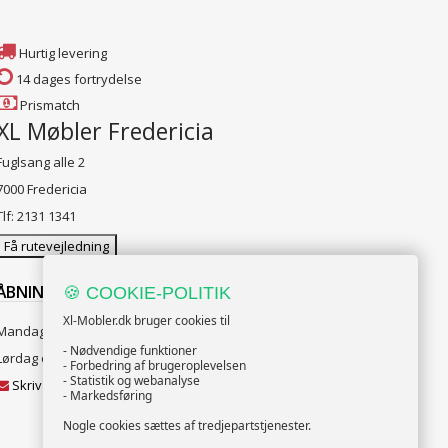
Hurtig levering
14 dages fortrydelse
Prismatch
XL Møbler Fredericia
Fuglsang alle 2
7000 Fredericia
Tlf: 2131 1341
Få rutevejledning
ÅBNINGSTIDER:
🍪 COOKIE-POLITIK
Xl-Mobler.dk bruger cookies til
Mandag til Fredag 10:00 til 18:00
- Nødvendige funktioner
Lørdag og Søndag 10:00 til 16:00
- Forbedring af brugeroplevelsen
- Statistik og webanalyse
Skriv til vores kundeservice
- Markedsføring
Nogle cookies sættes af tredjepartstjenester.