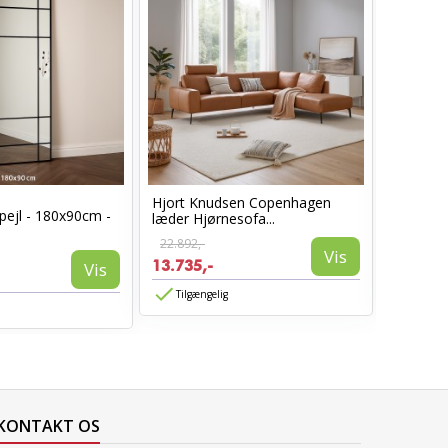
Hjort Knudsen Copenhagen
Cosy læ
pejl - 180x90cm -
læder Hjørnesofa...
Sort læd
22.892,-
6.960,-
Vis
13.735,-
3.885,-
Vis
Tilgængelig
Tilgæn
KONTAKT OS