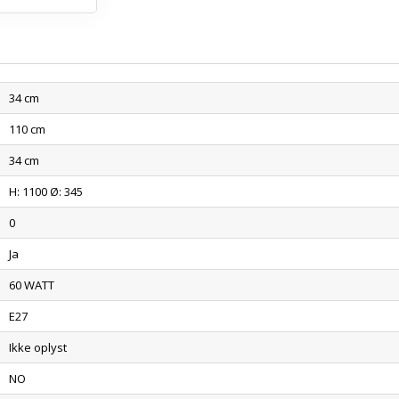
34 cm
110 cm
34 cm
H: 1100 Ø: 345
0
Ja
60 WATT
E27
Ikke oplyst
NO