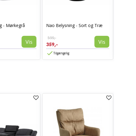
g - Mørkegrå
Nao Belysning - Sort og Træ
Nao Bely
599,-
399,-
Vis
Vis
359,-
239,-
Tilgængelig
Tilgæn