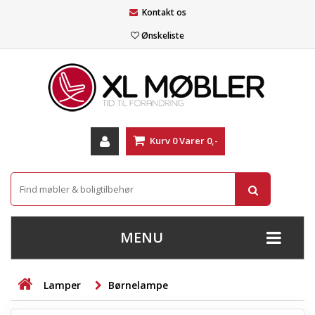
Kontakt os
Ønskeliste
Kurv
0
Varer
0,-
MENU
+
SOFAER
Lamper
Børnelampe
+
STUE