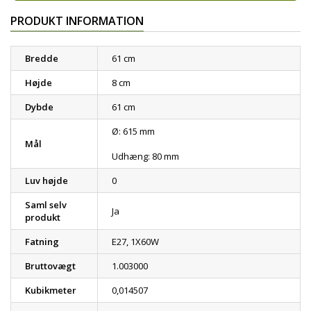
PRODUKT INFORMATION
Bredde
61 cm
Højde
8 cm
Dybde
61 cm
Ø: 615 mm
Mål
Udhæng: 80 mm
Luv højde
0
Saml selv
Ja
produkt
Fatning
E27, 1X60W
Bruttovægt
1.003000
Kubikmeter
0,014507