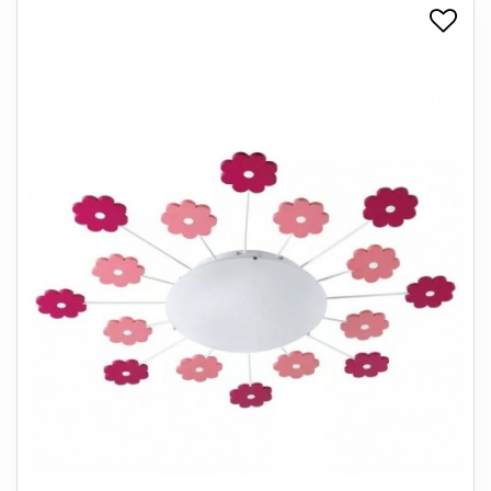
+
SPISESTUE
+
SOVEVÆRELSE
+
KONTORMØBLER
+
OPBEVARING
+
TÆPPER
+
LAMPER
+
ENTREMØBLER
+
HAVEMØBLER
OUTLET