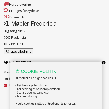
Hurtig levering
14 dages fortrydelse
Prismatch
XL Møbler Fredericia
Fuglsang alle 2
7000 Fredericia
Tlf: 2131 1341
Få rutevejledning
ÅBNINGSTIDER:
🍪 COOKIE-POLITIK
Mandag til Fredag 10:00 til 18:00
Xl-Mobler.dk bruger cookies til
Lørdag og Søndag 10:00 til 16:00
Skriv til vores kundeservice
- Nødvendige funktioner
- Forbedring af brugeroplevelsen
- Statistik og webanalyse
- Markedsføring
Nogle cookies sættes af tredjepartstjenester.
NYHEDSBREV