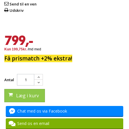
Send til en ven
Udskriv
799,-
Få prismatch +2% ekstra!
Antal
Læg i kurv
Chat med os via Facebook
Send os en email