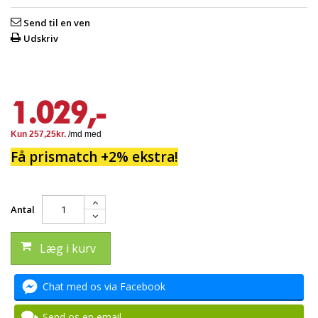
Send til en ven
Udskriv
1.029,-
Få prismatch +2% ekstra!
Antal
Læg i kurv
Chat med os via Facebook
Send os en email