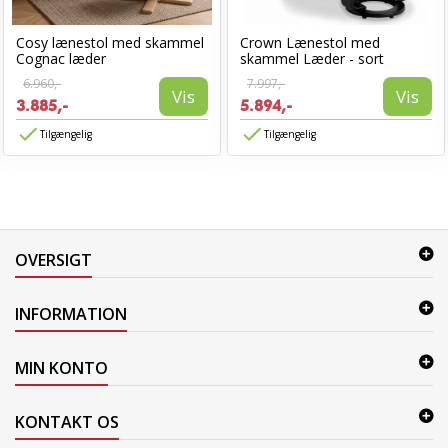
Cosy lænestol med skammel
Crown Lænestol med
Cognac læder
skammel Læder - sort
6.960,-
7.997,-
Vis
Vis
3.885,-
5.894,-
Tilgængelig
Tilgængelig
OVERSIGT
INFORMATION
MIN KONTO
KONTAKT OS