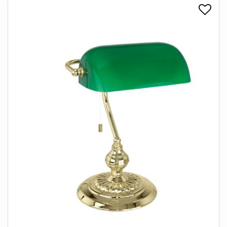
+
SPISESTUE
+
SOVEVÆRELSE
+
KONTORMØBLER
+
OPBEVARING
+
TÆPPER
+
LAMPER
+
ENTREMØBLER
+
HAVEMØBLER
OUTLET