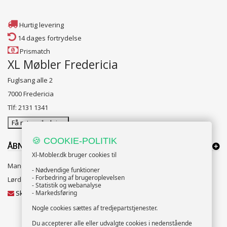
Hurtig levering
14 dages fortrydelse
Prismatch
XL Møbler Fredericia
Fuglsang alle 2
7000 Fredericia
Tlf: 2131 1341
Få rutevejledning
🍪 COOKIE-POLITIK
ÅBNINGSTIDER:
Xl-Mobler.dk bruger cookies til
Mandag til Fredag 10:00 til 18:00
- Nødvendige funktioner
- Forbedring af brugeroplevelsen
Lørdag og Søndag 10:00 til 16:00
- Statistik og webanalyse
Skriv til vores kundeservice
- Markedsføring
Nogle cookies sættes af tredjepartstjenester.
Du accepterer alle eller udvalgte cookies i nedenstående