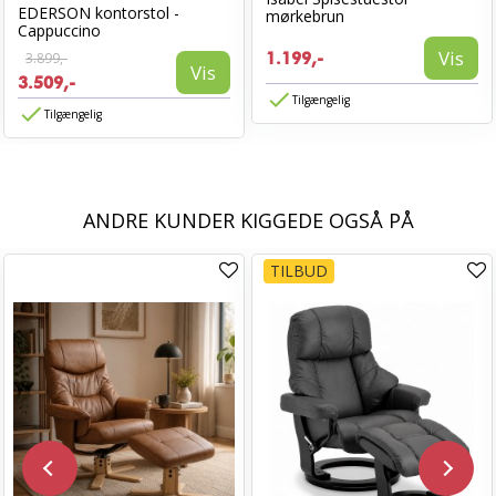
EDERSON kontorstol -
mørkebrun
Cappuccino
Vis
3.899,-
1.199,-
Vis
3.509,-
Tilgængelig
Tilgængelig
ANDRE KUNDER KIGGEDE OGSÅ PÅ
TILBUD