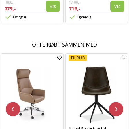
999,-
1.199,-
Vis
Vis
379,-
719,-
Tilgængelig
Tilgængelig
OFTE KØBT SAMMEN MED
TILBUD
Isabel Spisestuestol