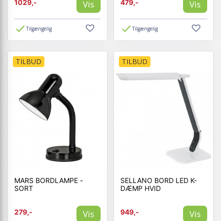
1029,-
479,-
Vis
Vis
Tilgængelig
Tilgængelig
TILBUD
TILBUD
MARS BORDLAMPE -
SELLANO BORD LED K-
SORT
DÆMP HVID
279,-
949,-
Vis
Vis