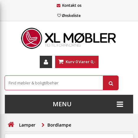
Kontakt os
Ønskeliste
Kurv
0
Varer
0,-
MENU
+
SOFAER
Lamper
Bordlampe
+
STUE