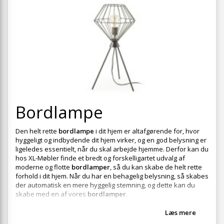
+
SPISESTUE
+
SOVEVÆRELSE
+
KONTORMØBLER
+
OPBEVARING
+
TÆPPER
+
Bordlampe
LAMPER
+
ENTREMØBLER
Den helt rette
bordlampe
i dit hjem er altafgørende for, hvor
hyggeligt og indbydende dit hjem virker, og en god belysning er
+
HAVEMØBLER
ligeledes essentielt, når du skal arbejde hjemme. Derfor kan du
hos XL-Møbler finde et bredt og forskelligartet udvalg af
OUTLET
moderne og flotte
bordlamper
, så du kan skabe de helt rette
forhold i dit hjem. Når du har en behagelig belysning, så skabes
der automatisk en mere hyggelig stemning, og dette kan du
skabe med en af vores
bordlamper
.
Læs mere