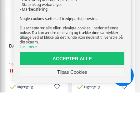
- Statistik og webanalyse
- Markedsføring
Nogle cookies sættes af tredjepartstjenester.
Du accepterer alle eller udvalgte cookies i nedenstående
bokse. Du kan ændre dine valg og trække dine samtykker
tilbage ved at klikke på det runde ikon nederst til venstre på
din skærm.
DASIR BELYSNING - HVID
DASIR BELYSNING -
Læs mere
AQUA OG SORT
ACCEPTER ALLE
199,-
199,-
Vis
Vis
119,-
119,-
Tilpas Cookies
Chat
Tilgængelig
Tilgængelig