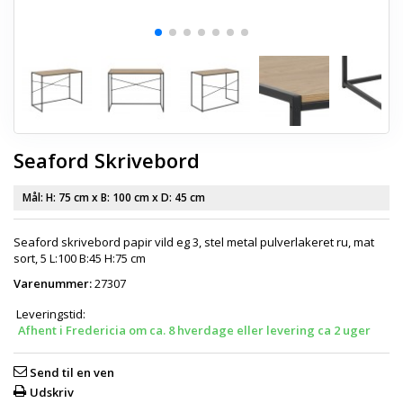
Seaford Skrivebord
Mål: H:
75 cm
x B:
100 cm
x D:
45 cm
Seaford skrivebord papir vild eg 3, stel metal pulverlakeret ru, mat
sort, 5 L:100 B:45 H:75 cm
Varenummer:
27307
Leveringstid:
Afhent i Fredericia om ca. 8 hverdage eller levering ca 2 uger
Send til en ven
Udskriv