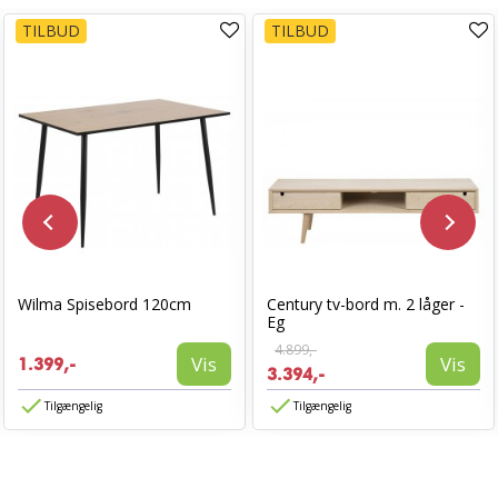
TILBUD
TILBUD
Wilma Spisebord 120cm
Century tv-bord m. 2 låger -
Eg
4.899,-
Vis
Vis
1.399,-
3.394,-
Tilgængelig
Tilgængelig