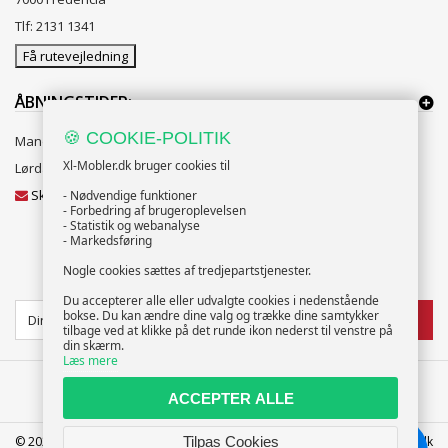
Tlf: 2131 1341
Få rutevejledning
ÅBNINGSTIDER:
🍪 COOKIE-POLITIK
Mandag til Fredag 10:00 til 18:00
Xl-Mobler.dk bruger cookies til
Lørdag og Søndag 10:00 til 16:00
Skriv til vores kundeservice
- Nødvendige funktioner
- Forbedring af brugeroplevelsen
- Statistik og webanalyse
- Markedsføring
Nogle cookies sættes af tredjepartstjenester.
NYHEDSBREV
Du accepterer alle eller udvalgte cookies i nedenstående
bokse. Du kan ændre dine valg og trække dine samtykker
TILMELD
tilbage ved at klikke på det runde ikon nederst til venstre på
din skærm.
Læs mere
ACCEPTER ALLE
© 2025 XL-Møbler ApS | CVR: 39586207 | FREDERICIA | info@xl-mobler.dk
Tilpas Cookies