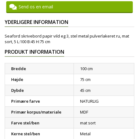
Send os en email
YDERLIGERE INFORMATION
Seaford skrivebord papir vild eg 3, stel metal pulverlakeret ru, mat
sort, 5 L:100 B:45 H:75 cm
PRODUKT INFORMATION
Bredde
100 cm
Højde
75 cm
Dybde
45 cm
Primære farve
NATURLIG
Primær korpus/materiale
MDF
Farve stel/ben
mat sort
Kerne stel/ben
Metal