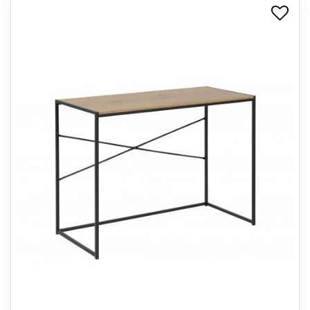
+
SPISESTUE
+
SOVEVÆRELSE
+
KONTORMØBLER
+
OPBEVARING
+
TÆPPER
+
LAMPER
+
ENTREMØBLER
+
HAVEMØBLER
OUTLET