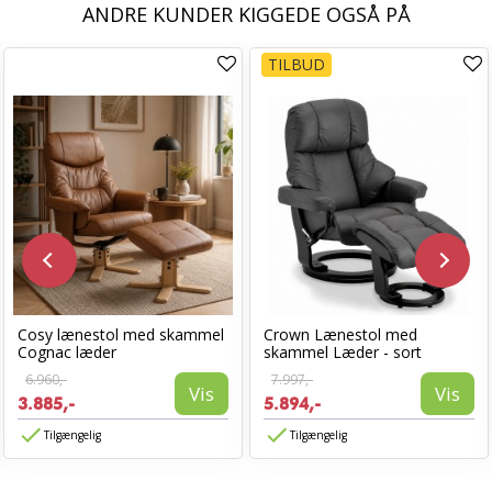
ANDRE KUNDER KIGGEDE OGSÅ PÅ
TILBUD
Cosy lænestol med skammel
Crown Lænestol med
Cognac læder
skammel Læder - sort
6.960,-
7.997,-
Vis
Vis
3.885,-
5.894,-
Tilgængelig
Tilgængelig