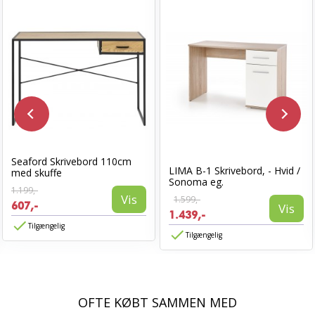
Seaford Skrivebord 110cm
LIMA B-1 Skrivebord, - Hvid /
med skuffe
Sonoma eg.
1.199,-
Vis
1.599,-
607,-
Vis
1.439,-
Tilgængelig
Tilgængelig
OFTE KØBT SAMMEN MED