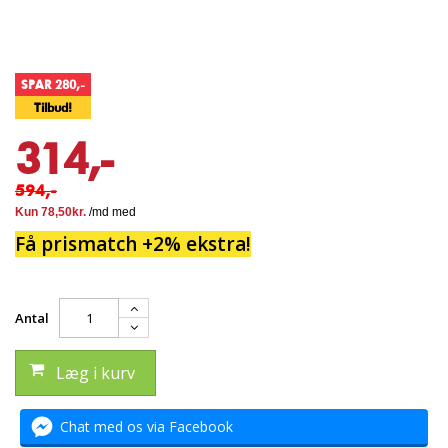
SPAR 280,-
Tilbud!
314,-
594,-
Få prismatch +2% ekstra!
Antal
Læg i kurv
Chat med os via Facebook