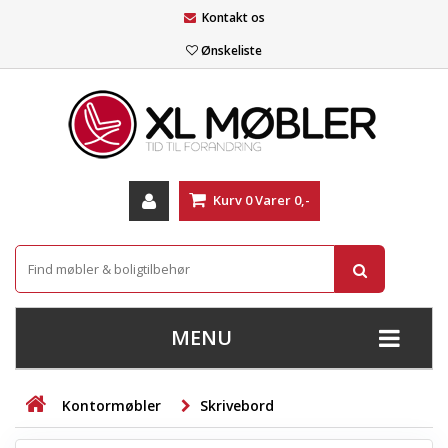
Kontakt os
Ønskeliste
Kurv
0
Varer
0,-
MENU
+
SOFAER
Kontormøbler
Skrivebord
+
STUE