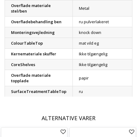
Overflade materiale
Metal
stel/ben
Overfladebehandling ben
ru pulverlakeret
Monteringsvejledning
knock down
ColourTableTop
mat vild eg
Kernemateriale skuffer
Ikke tilgængelig
CoreShelves
Ikke tilgængelig
Overflade materiale
papir
topplade
SurfaceTreatmentTableTop
ru
ALTERNATIVE VARER