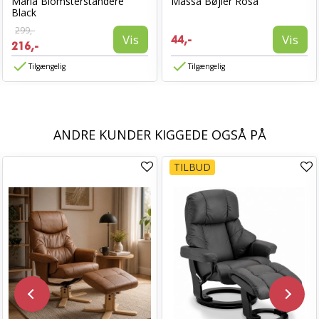
Marla Blomsterstandere
Massa Bøjler Rosa
Black
299,-
Vis
Vis
44,-
216,-
Tilgængelig
Tilgængelig
ANDRE KUNDER KIGGEDE OGSÅ PÅ
TILBUD