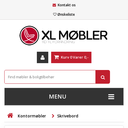
Kontakt os
Ønskeliste
Kurv
0
Varer
0,-
MENU
+
SOFAER
Kontormøbler
Skrivebord
+
STUE