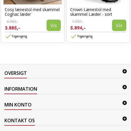
Cosy lænestol med skammel
Crown Lænestol med
Cognac læder
skammel Læder - sort
6.960,-
7.997,-
Vis
Vis
3.885,-
5.894,-
Tilgængelig
Tilgængelig
OVERSIGT
INFORMATION
MIN KONTO
KONTAKT OS