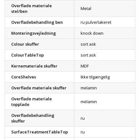
Overflade materiale
Metal
stel/ben
Overfladebehandling ben
ru pulverlakeret
Monteringsvejledning
knock down
Colour skuffer
sort ask
ColourTableTop
sort ask
Kernemateriale skuffer
MDF
CoreShelves
Ikke tilgængelig
Overflade materiale skuffer
melamin
Overflade materiale
melamin
topplade
Overfladebehandling
ru
skuffer
SurfaceTreatmentTableTop
ru