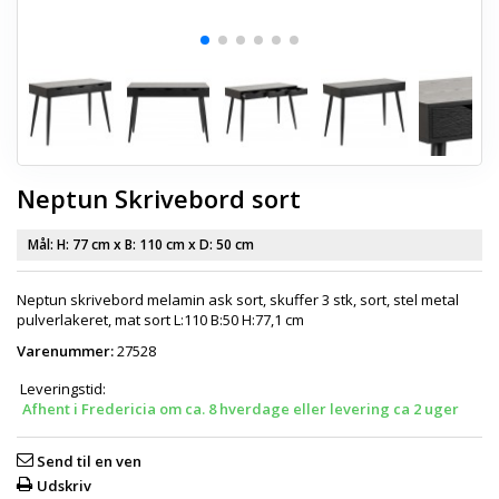
Neptun Skrivebord sort
Mål: H:
77 cm
x B:
110 cm
x D:
50 cm
Neptun skrivebord melamin ask sort, skuffer 3 stk, sort, stel metal
pulverlakeret, mat sort L:110 B:50 H:77,1 cm
Varenummer:
27528
Leveringstid:
Afhent i Fredericia om ca. 8 hverdage eller levering ca 2 uger
Send til en ven
Udskriv