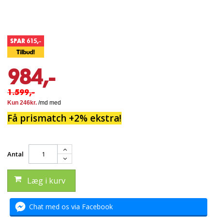
SPAR 615,-
Tilbud!
984,-
1.599,-
Få prismatch +2% ekstra!
Antal
Læg i kurv
Chat med os via Facebook