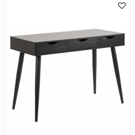
+
SPISESTUE
+
SOVEVÆRELSE
+
KONTORMØBLER
+
OPBEVARING
+
TÆPPER
+
LAMPER
+
ENTREMØBLER
+
HAVEMØBLER
OUTLET