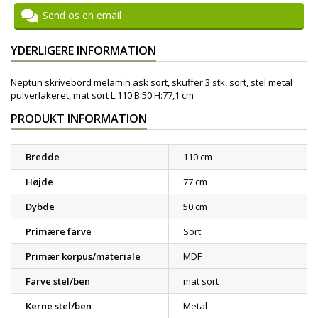
Send os en email
YDERLIGERE INFORMATION
Neptun skrivebord melamin ask sort, skuffer 3 stk, sort, stel metal
pulverlakeret, mat sort L:110 B:50 H:77,1 cm
PRODUKT INFORMATION
Bredde
110 cm
Højde
77 cm
Dybde
50 cm
Primære farve
Sort
Primær korpus/materiale
MDF
Farve stel/ben
mat sort
Kerne stel/ben
Metal