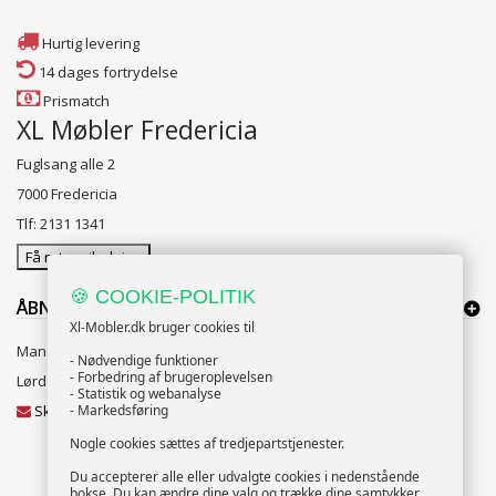
Hurtig levering
14 dages fortrydelse
Prismatch
XL Møbler Fredericia
Fuglsang alle 2
7000 Fredericia
Tlf: 2131 1341
Få rutevejledning
🍪 COOKIE-POLITIK
ÅBNINGSTIDER:
Xl-Mobler.dk bruger cookies til
Mandag til Fredag 10:00 til 18:00
- Nødvendige funktioner
- Forbedring af brugeroplevelsen
Lørdag og Søndag 10:00 til 16:00
- Statistik og webanalyse
Skriv til vores kundeservice
- Markedsføring
Nogle cookies sættes af tredjepartstjenester.
Du accepterer alle eller udvalgte cookies i nedenstående
bokse. Du kan ændre dine valg og trække dine samtykker