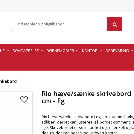
TUE
SOVEVÆRELSE
BØRNEMØBLER
KONTOR
OPBEVARING
nkebord
Rio hæve/sænke skrivebord
cm - Eg
Rio hæve/sænke skrivebord i eg struktur med sølv
stålben, der let kan justeres, så bordet kommer til a
lige. Skrivebordet er solidt udført og i et enkelt og 
design, der kan passe ind i ethvert kontor.