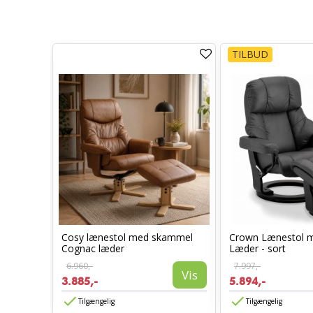
TILBUD
Cosy lænestol med skammel
Crown Lænestol 
l -
Cognac læder
Læder - sort
6.960,-
7.997,-
Vis
3.885,-
5.894,-
Vis
Tilgængelig
Tilgængelig