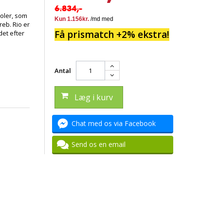
6.834,-
eoler, som
reb. Rio er
Få prismatch +2% ekstra!
det efter
Antal
Læg i kurv
Chat med os via Facebook
Send os en email