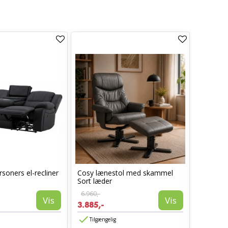
soners el-recliner
Cosy lænestol med skammel
Lotus S
Sort læder
armlæn -
6.960,-
Vis
Vis
1.850,-
3.885,-
1.480,-
Tilgængelig
Tilgæn