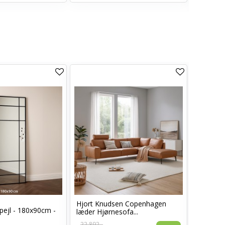
Hjort Knudsen Copenhagen
Cosy læ
pejl - 180x90cm -
læder Hjørnesofa...
Sort læd
22.892,-
6.960,-