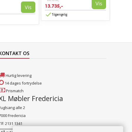
Vis
13.735,-
3.885,-
Vis
Tilgængelig
Tilgæn
KONTAKT OS
Hurtig levering
14 dages fortrydelse
Prismatch
XL Møbler Fredericia
Fuglsang alle 2
7000 Fredericia
Tlf: 2131 1341