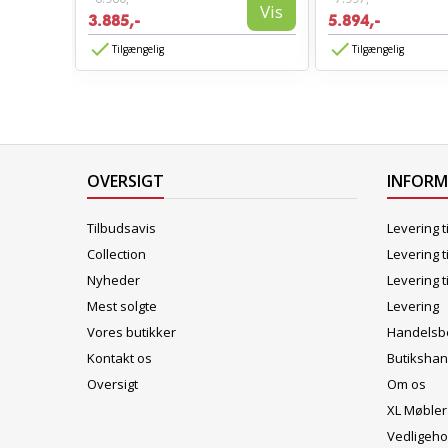
Vis
Vis
3.885,-
5.894,-
Tilgængelig
Tilgængelig
OVERSIGT
INFOR
Tilbudsavis
Levering t
Collection
Levering t
Nyheder
Levering t
Mest solgte
Levering
Vores butikker
Handelsbe
Kontakt os
Butikshan
Oversigt
Om os
XL Møbler
Vedligeho