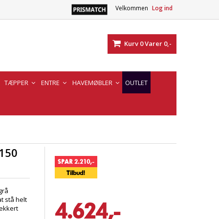
Velkommen
Log ind
Kurv
0
Varer
0,-
TÆPPER
ENTRE
HAVEMØBLER
OUTLET
 150
SPAR 2.210,-
Tilbud!
grå
t stå helt
4.624,-
lækkert