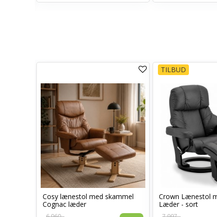
TILBUD
ntalseng
Cosy lænestol med skammel
Crown Lænestol 
Cognac læder
Læder - sort
6.960,-
7.997,-