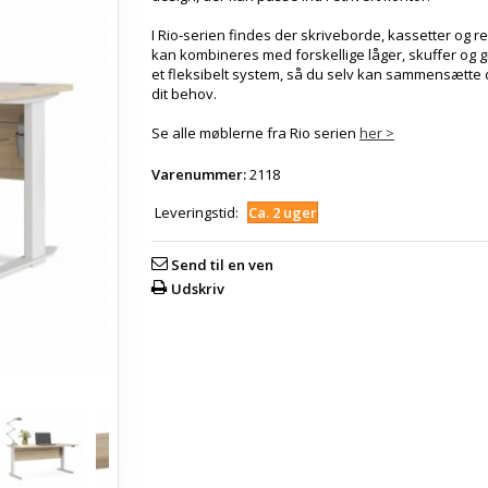
I Rio-serien findes der skriveborde, kassetter og r
kan kombineres med forskellige låger, skuffer og g
et fleksibelt system, så du selv kan sammensætte 
dit behov.
Se alle møblerne fra Rio serien
her >
Varenummer:
2118
Leveringstid:
Ca. 2 uger
Send til en ven
Udskriv