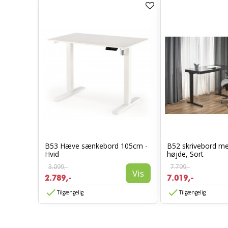
bord 150
B53 Hæve sænkebord 105cm -
B52 skrivebord me
Hvid
højde, Sort
Vis
3.099,-
7.799,-
Vis
2.789,-
7.019,-
Tilgængelig
Tilgængelig