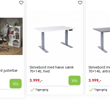
Skrivebord med hæve sænk
Skrivebord 
d justerbar
70×140, hvid
70×140, antra
Vis
3.999,-
3.999,-
Vis
Tilgængelig
Tilgængelig