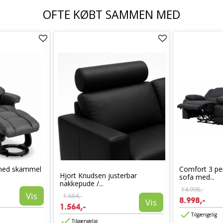
OFTE KØBT SAMMEN MED
med skammel
Comfort 3 per
Hjort Knudsen justerbar
sofa med...
nakkepude /...
14.998,-
Vis
1.664,-
8.998,-
Vis
1.564,-
Tilgængelig
Tilgængelig