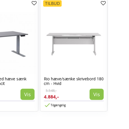
TILBUD
TILBUD
med hæve sænk
Rio hæve/sænke skrivebord 180
Rio hæv
cit
cm - Hvid
cm - Hvi
5.548,-
4.494,-
Vis
Vis
4.884,-
4.404,-
Tilgængelig
Tilgæn