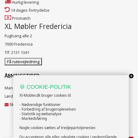
Hurtig levering
14 dages fortrydelse
Prismatch
XL Møbler Fredericia
Fuglsang alle 2
7000 Fredericia
Tlf: 2131 1341
Få rutevejledning
ÅBNINGSTIDER:
🍪 COOKIE-POLITIK
Mandag til Fredag 10:00 til 18:00
Xl-Mobler.dk bruger cookies til
Lørdag og Søndag 10:00 til 16:00
Skriv til vores kundeservice
- Nødvendige funktioner
- Forbedring af brugeroplevelsen
- Statistik og webanalyse
- Markedsføring
Nogle cookies sættes af tredjepartstjenester.
NYHEDSBREV
Du accepterer alle eller udvalgte cookies i nedenstående