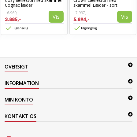
Cosy lænestol med skammel
Crown Lænestol med
Cognac læder
skammel Læder - sort
6.960,-
7.997,-
Vis
Vis
3.885,-
5.894,-
Tilgængelig
Tilgængelig
OVERSIGT
INFORMATION
MIN KONTO
KONTAKT OS