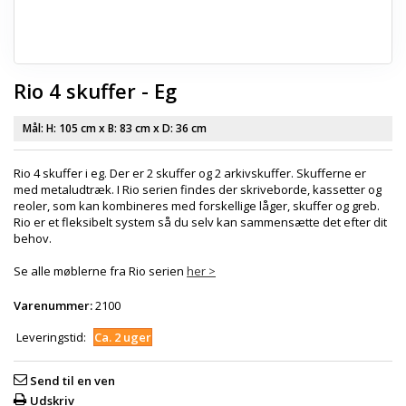
Rio 4 skuffer - Eg
Mål: H:
105 cm
x B:
83 cm
x D:
36 cm
Rio 4 skuffer i eg. Der er 2 skuffer og 2 arkivskuffer. Skufferne er
med metaludtræk. I Rio serien findes der skriveborde, kassetter og
reoler, som kan kombineres med forskellige låger, skuffer og greb.
Rio er et fleksibelt system så du selv kan sammensætte det efter dit
behov.
Se alle møblerne fra Rio serien
her >
Varenummer:
2100
Leveringstid:
Ca. 2 uger
Send til en ven
Udskriv