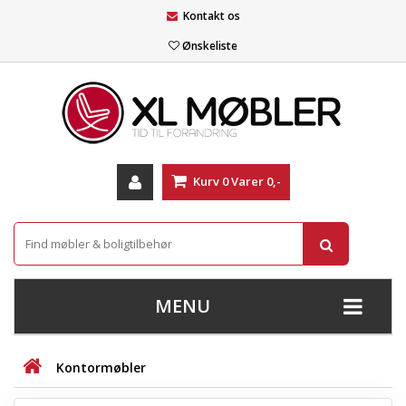
Kontakt os
Ønskeliste
Kurv
0
Varer
0,-
MENU
+
SOFAER
Kontormøbler
+
STUE