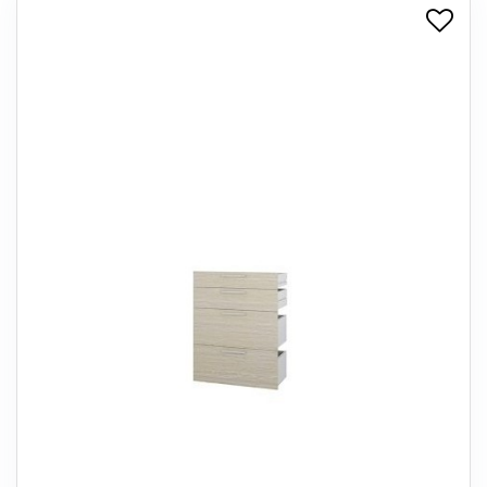
+
SPISESTUE
+
SOVEVÆRELSE
+
KONTORMØBLER
+
OPBEVARING
+
TÆPPER
+
LAMPER
+
ENTREMØBLER
+
HAVEMØBLER
OUTLET