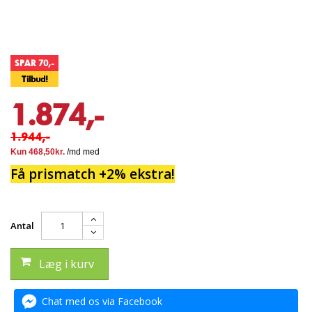
SPAR 70,-
Tilbud!
1.874,-
1.944,-
Få prismatch +2% ekstra!
Antal
Læg i kurv
Chat med os via Facebook