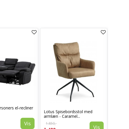
soners el-recliner
Lotus Spisebordsstol med
Sarasota
armlæn - Caramel...
Vis
1.850,-
1.399,-
Vis