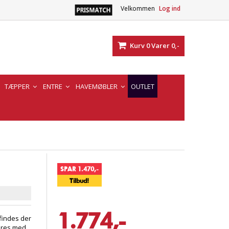
Velkommen
Log ind
Kurv
0
Varer
0,-
TÆPPER
ENTRE
HAVEMØBLER
OUTLET
SPAR 1.470,-
Tilbud!
1.774,-
 findes der
eres med