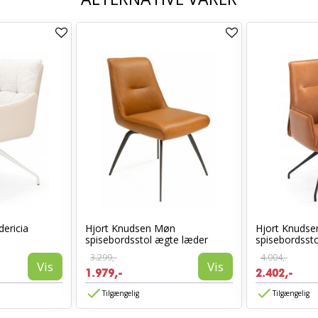
ericia
Hjort Knudsen Møn
Hjort Knudse
spisebordsstol ægte læder
spisebordssto
3.299,-
4.004,-
Vis
Vis
1.979,-
2.402,-
Tilgængelig
Tilgængelig