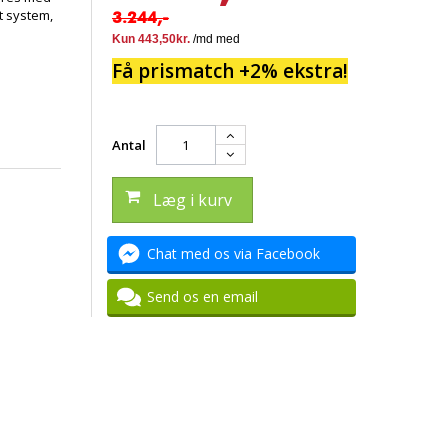
lt system,
3.244,-
Få prismatch +2% ekstra!
Antal
Læg i kurv
Chat med os via Facebook
Send os en email