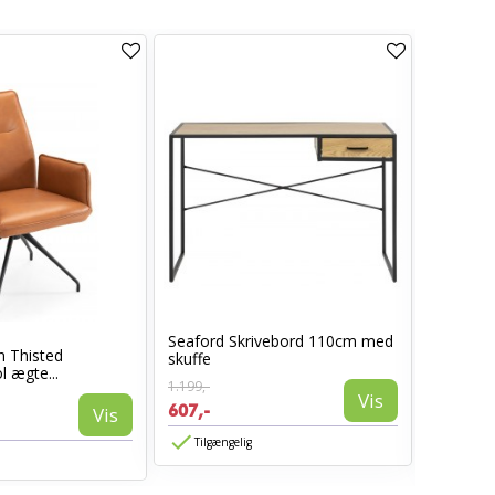
Seaford Skrivebord 110cm med
n Thisted
LIMA B-1
skuffe
l ægte...
Sonoma 
1.199,-
Vis
1.599,-
607,-
Vis
1.439,-
Tilgængelig
Tilgæn