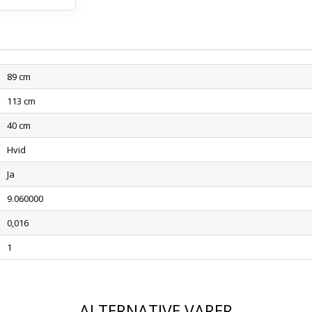
89 cm
113 cm
40 cm
Hvid
Ja
9.060000
0,016
1
ALTERNATIVE VARER