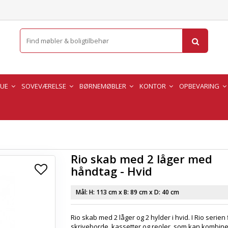
TUE
SOVEVÆRELSE
BØRNEMØBLER
KONTOR
OPBEVARING
Rio skab med 2 låger med
håndtag - Hvid
Mål: H:
113 cm
x B:
89 cm
x D:
40 cm
Rio skab med 2 låger og 2 hylder i hvid. I Rio serien
skriveborde, kassetter og reoler, som kan kombin