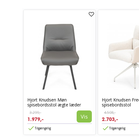
T
Hjort Knudsen Møn
Hjort Knudsen Fred
spisebordsstol ægte læder
spisebordsstol
Vis
3.299,-
4.508,-
Vis
1.979,-
2.703,-
Tilgængelig
Tilgængelig