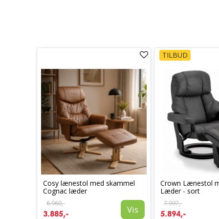
TILBUD
Cosy lænestol med skammel
Crown Lænestol 
l -
Cognac læder
Læder - sort
6.960,-
7.997,-
Vis
3.885,-
5.894,-
Vis