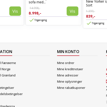
New Yorker s
sofa med...
Sort
14.998,-
Vis
Vis
1.399,-
8.998,-
839,-
Tilgængelig
Tilgængelig
MATION
MIN KONTO
il Færøerne
Mine ordrer
il Norge
Mine kreditnotaer
il Grønland
Mine adresser
Mine oplysninger
tingelser
Mine rabatkuponer
delsbetingelser
 Fredericia