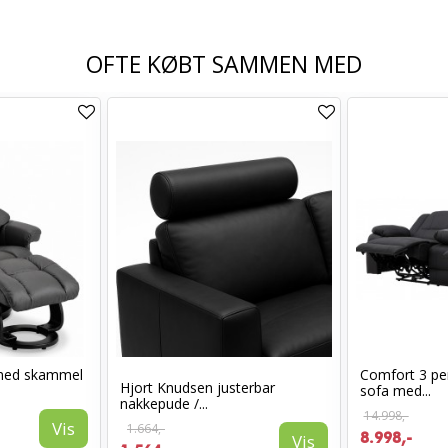
OFTE KØBT SAMMEN MED
med skammel
Comfort 3 per
Hjort Knudsen justerbar
sofa med...
nakkepude /...
14.998,-
Vis
1.664,-
8.998,-
Vis