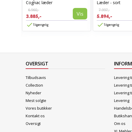
stol
Cognac læder
Læder - sort
6.960,-
7.997,-
Vis
3.885,-
5.894,-
Vis
Tilgængelig
Tilgængelig
OVERSIGT
INFOR
Tilbudsavis
Levering t
Collection
Levering t
Nyheder
Levering t
Mest solgte
Levering
Vores butikker
Handelsbe
Kontakt os
Butikshan
Oversigt
Om os
XL Møbler