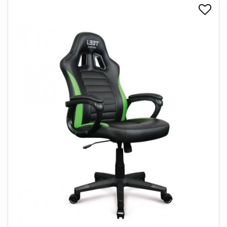
+
SPISESTUE
+
SOVEVÆRELSE
+
KONTORMØBLER
+
OPBEVARING
+
TÆPPER
+
LAMPER
+
ENTREMØBLER
+
HAVEMØBLER
OUTLET