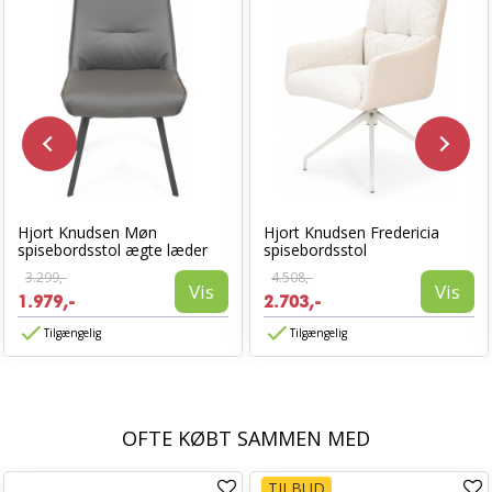
Hjort Knudsen Møn
Hjort Knudsen Fredericia
spisebordsstol ægte læder
spisebordsstol
3.299,-
4.508,-
Vis
Vis
1.979,-
2.703,-
Tilgængelig
Tilgængelig
OFTE KØBT SAMMEN MED
TILBUD