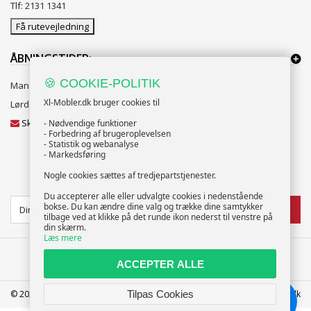
Tlf: 2131 1341
Få rutevejledning
ÅBNINGSTIDER:
🍪 COOKIE-POLITIK
Mandag til Fredag 10:00 til 18:00
Xl-Mobler.dk bruger cookies til
Lørdag og Søndag 10:00 til 16:00
Skriv til vores kundeservice
- Nødvendige funktioner
- Forbedring af brugeroplevelsen
- Statistik og webanalyse
- Markedsføring
Nogle cookies sættes af tredjepartstjenester.
NYHEDSBREV
Du accepterer alle eller udvalgte cookies i nedenstående
bokse. Du kan ændre dine valg og trække dine samtykker
TILMELD
tilbage ved at klikke på det runde ikon nederst til venstre på
din skærm.
Læs mere
ACCEPTER ALLE
© 2025 XL-Møbler ApS | CVR: 39586207 | FREDERICIA | info@xl-mobler.dk
Tilpas Cookies
Chat