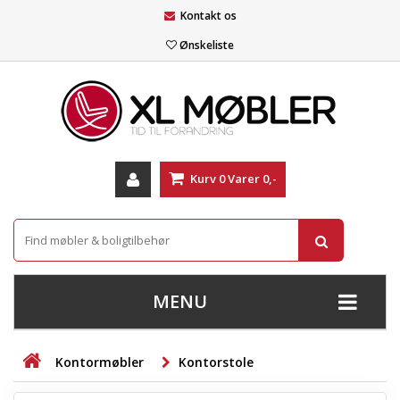
Kontakt os
Ønskeliste
Kurv
0
Varer
0,-
MENU
+
SOFAER
Kontormøbler
Kontorstole
+
STUE