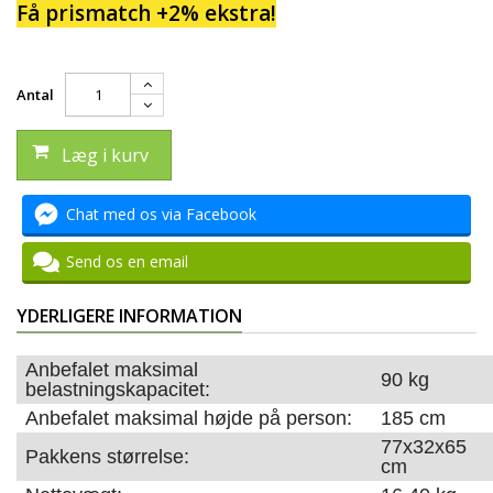
Få prismatch +2% ekstra!
Antal
Læg i kurv
Chat med os via Facebook
Send os en email
YDERLIGERE INFORMATION
Anbefalet maksimal
90 kg
belastningskapacitet:
Anbefalet maksimal højde på person:
185 cm
77x32x65
Pakkens størrelse:
cm