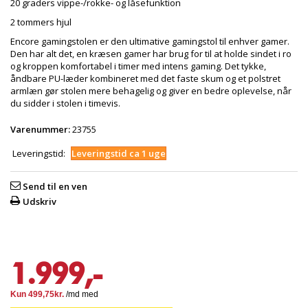
20 graders vippe-/rokke- og låsefunktion
2 tommers hjul
Encore gamingstolen er den ultimative gamingstol til enhver gamer.
Den har alt det, en kræsen gamer har brug for til at holde sindet i ro
og kroppen komfortabel i timer med intens gaming. Det tykke,
åndbare PU-læder kombineret med det faste skum og et polstret
armlæn gør stolen mere behagelig og giver en bedre oplevelse, når
du sidder i stolen i timevis.
Varenummer:
23755
Leveringstid:
Leveringstid ca 1 uge
Send til en ven
Udskriv
1.999,-