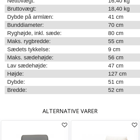
Nettovægt:
16,40 kg
Bruttovægt:
18,40 kg
Dybde på armlæn:
41 cm
Bunddiameter:
70 cm
Ryghøjde, inkl. sæde:
80 cm
Maks. rygbredde:
55 cm
Sædets tykkelse:
9 cm
Maks. sædehøjde:
56 cm
Lav sædehøjde:
47 cm
Højde:
127 cm
Dybde:
51 cm
Bredde:
52 cm
ALTERNATIVE VARER