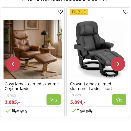
TILBUD
Cosy lænestol med skammel
Crown Lænestol med
Cognac læder
skammel Læder - sort
6.960,-
7.997,-
Vis
Vis
3.885,-
5.894,-
Tilgængelig
Tilgængelig