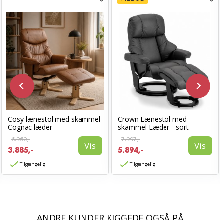
Cosy lænestol med skammel
Crown Lænestol med
Cognac læder
skammel Læder - sort
6.960,-
7.997,-
Vis
Vis
3.885,-
5.894,-
Tilgængelig
Tilgængelig
ANDRE KUNDER KIGGEDE OGSÅ PÅ