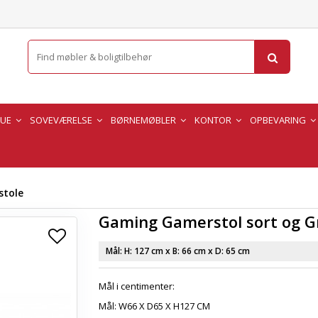
TUE
SOVEVÆRELSE
BØRNEMØBLER
KONTOR
OPBEVARING
stole
Gaming Gamerstol sort og G
Mål: H:
127 cm
x B:
66 cm
x D:
65 cm
Mål i centimenter:
Mål: W66 X D65 X H127 CM