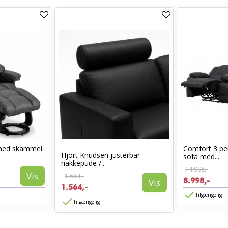
med skammel
Comfort 3 per
Hjort Knudsen justerbar
sofa med...
nakkepude /...
14.998,-
Vis
1.664,-
8.998,-
Vis
1.564,-
Tilgængelig
Tilgængelig