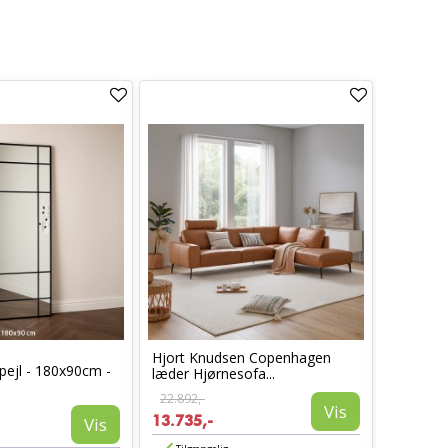
Hjort Knudsen Copenhagen
Cosy læ
pejl - 180x90cm -
læder Hjørnesofa...
Sort læd
22.892,-
6.960,-
Vis
13.735,-
3.885,-
Vis