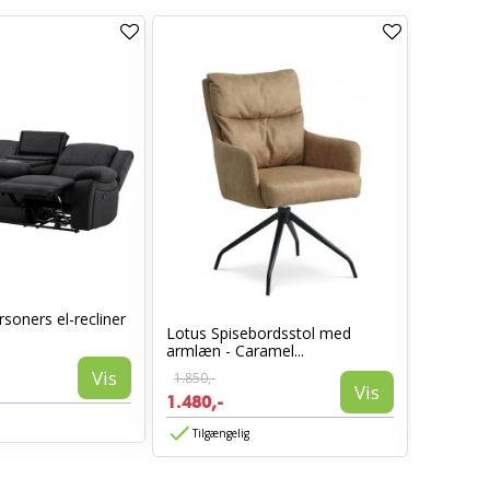
soners el-recliner
Lotus Spisebordsstol med
Sarasota
armlæn - Caramel...
Vis
1.850,-
1.399,-
Vis
1.480,-
839,-
Tilgængelig
Tilgæn