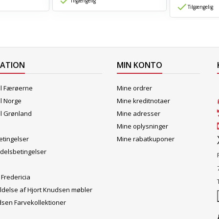
Tilgængelig
Tilgængelig
MATION
MIN KONTO
il Færøerne
Mine ordrer
il Norge
Mine kreditnotaer
il Grønland
Mine adresser
Mine oplysninger
tingelser
Mine rabatkuponer
delsbetingelser
 Fredericia
ldelse af Hjort Knudsen møbler
dsen Farvekollektioner