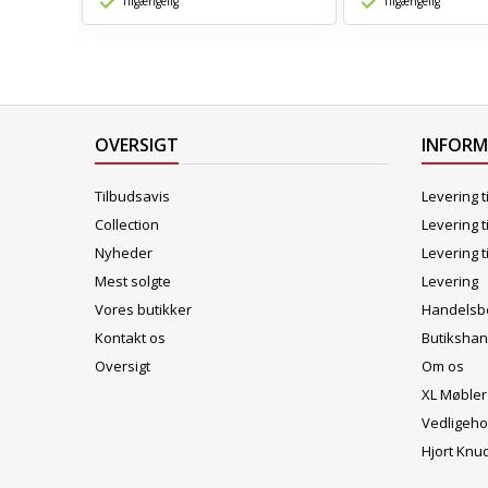
Tilgængelig
Tilgængelig
OVERSIGT
INFOR
Tilbudsavis
Levering t
Collection
Levering t
Nyheder
Levering t
Mest solgte
Levering
Vores butikker
Handelsbe
Kontakt os
Butikshan
Oversigt
Om os
XL Møbler
Vedligeho
Hjort Knu