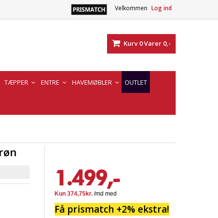
Velkommen
Log ind
Kurv
0
Varer
0,-
TÆPPER
ENTRE
HAVEMØBLER
OUTLET
røn
1.499,-
Få prismatch +2% ekstra!