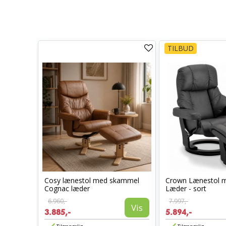
TILBUD
Cosy lænestol med skammel
Crown Lænestol 
stol
Cognac læder
Læder - sort
6.960,-
7.997,-
Vis
3.885,-
5.894,-
Vis