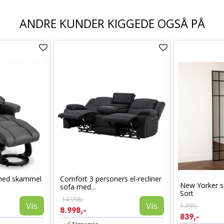
ANDRE KUNDER KIGGEDE OGSÅ PÅ
med skammel
Comfort 3 personers el-recliner
New Yorker s
sofa med...
Sort
14.998,-
Vis
Vis
1.399,-
8.998,-
839,-