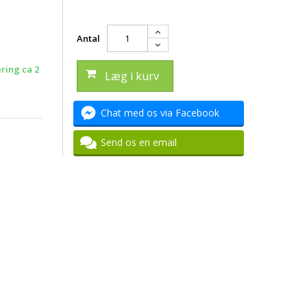
Antal
ering ca 2
Læg i kurv
Chat med os via Facebook
Send os en email