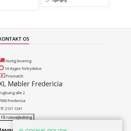
Tilgængelig
Tilgæn
KONTAKT OS
Hurtig levering
14 dages fortrydelse
Prismatch
XL Møbler Fredericia
Fuglsang alle 2
7000 Fredericia
Tlf: 2131 1341
Få rutevejledning
ÅBNINGSTIDER: