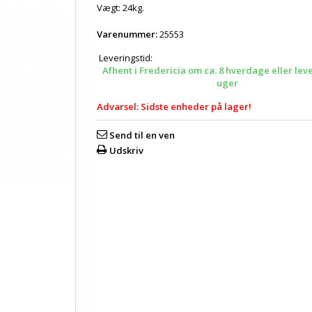
Vægt: 24kg.
Varenummer:
25553
Leveringstid:
Afhent i Fredericia om ca. 8 hverdage eller lev
uger
Advarsel: Sidste enheder på lager!
Send til en ven
Udskriv