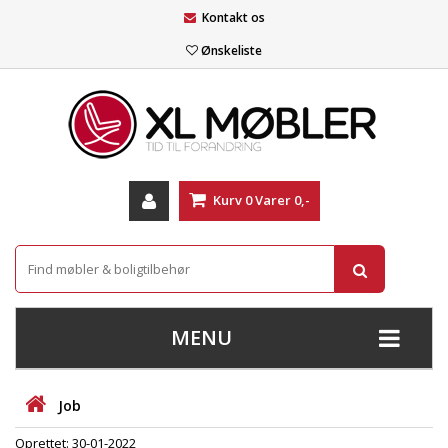
Kontakt os
Ønskeliste
Kurv
0
Varer
0,-
MENU
+
SOFAER
Job
+
STUE
Oprettet: 30-01-2022