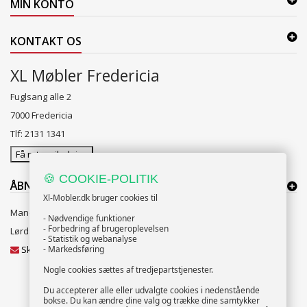
MIN KONTO
KONTAKT OS
XL Møbler Fredericia
Fuglsang alle 2
7000 Fredericia
Tlf: 2131 1341
Få rutevejledning
🍪 COOKIE-POLITIK
ÅBNINGSTIDER:
Xl-Mobler.dk bruger cookies til
Mandag til Fredag 10:00 til 18:00
- Nødvendige funktioner
- Forbedring af brugeroplevelsen
Lørdag og Søndag 10:00 til 16:00
- Statistik og webanalyse
Skriv til vores kundeservice
- Markedsføring
Nogle cookies sættes af tredjepartstjenester.
Du accepterer alle eller udvalgte cookies i nedenstående
bokse. Du kan ændre dine valg og trække dine samtykker