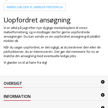
+
SPISESTUE
MØBELSÆLGER XL MØBLER FREDERICIA
+
SOVEVÆRELSE
Uopfordret ansøgning
+
KONTORMØBLER
Vi er altid på jagt efter nye dygtige medarbejdere til vores
+
møbelforretning, og vi modtager derfor gerne uopfordrede
OPBEVARING
ansøgninger. Du kan sende os en uopfordret ansøgning til job@xl-
mobler.dk
+
TÆPPER
Når du søger uopfordret, er det vigtigt, at du beskriver den eller de
+
LAMPER
jobfunktioner, du er interesseret i. Det gør det nemmere for os at
matche din ansøgning med eventuelle ledige jobs
+
ENTREMØBLER
Vi glæder os til at høre fra dig!
+
HAVEMØBLER
OUTLET
OVERSIGT
INFORMATION