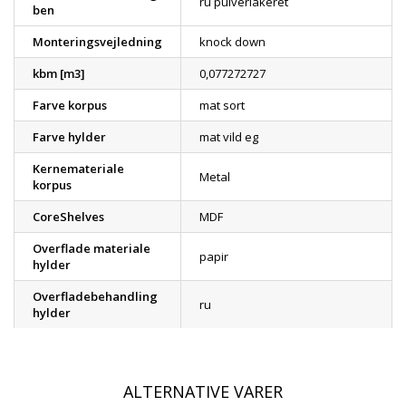
ru pulverlakeret
ben
Monteringsvejledning
knock down
kbm [m3]
0,077272727
Farve korpus
mat sort
Farve hylder
mat vild eg
Kernemateriale
Metal
korpus
CoreShelves
MDF
Overflade materiale
papir
hylder
Overfladebehandling
ru
hylder
ALTERNATIVE VARER