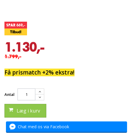
SPAR 669,-
Tilbud!
1.130,-
1.799,-
Få prismatch +2% ekstra!
Antal
Læg i kurv
Chat med os via Facebook