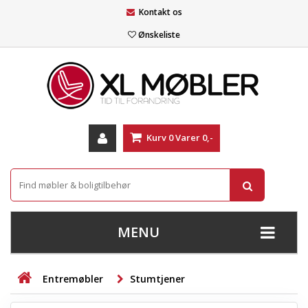
Kontakt os
Ønskeliste
Kurv
0
Varer
0,-
MENU
+
SOFAER
Entremøbler
Stumtjener
+
STUE