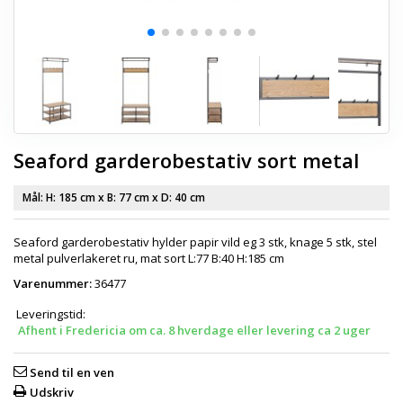
Seaford garderobestativ sort metal
Mål: H:
185 cm
x B:
77 cm
x D:
40 cm
Seaford garderobestativ hylder papir vild eg 3 stk, knage 5 stk, stel
metal pulverlakeret ru, mat sort L:77 B:40 H:185 cm
Varenummer:
36477
Leveringstid:
Afhent i Fredericia om ca. 8 hverdage eller levering ca 2 uger
Send til en ven
Udskriv