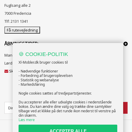
Fuglsang alle 2
7000 Fredericia
Tlf: 2131 1341
Få rutevejledning
ÅBNINGSTIDER:
🍪 COOKIE-POLITIK
Mandag til Fredag 10:00 til 18:00
Xl-Mobler.dk bruger cookies til
Lørdag og Søndag 10:00 til 16:00
Skriv til vores kundeservice
- Nødvendige funktioner
- Forbedring af brugeroplevelsen
- Statistik og webanalyse
- Markedsføring
Nogle cookies sættes af tredjepartstjenester.
NYHEDSBREV
Du accepterer alle eller udvalgte cookies i nedenstående
bokse. Du kan ændre dine valg og trække dine samtykker
TILMELD
tilbage ved at klikke på det runde ikon nederst til venstre på
din skærm.
Læs mere
ACCEPTER ALLE