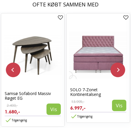
OFTE KØBT SAMMEN MED
SOLO 7-Zonet
Samsø Sofabord Massiv
Kontinentalseng
Røget EG
13.995,-
Vis
2.400,-
6.997,-
Vis
1.680,-
Tilgængelig
Tilgængelig