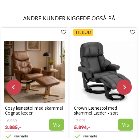
ANDRE KUNDER KIGGEDE OGSÅ PÅ
TILBUD
Cosy lænestol med skammel
Crown Lænestol med
Cognac læder
skammel Læder - sort
6.960,-
7.997,-
Vis
Vis
3.885,-
5.894,-
Tilgængelig
Tilgængelig