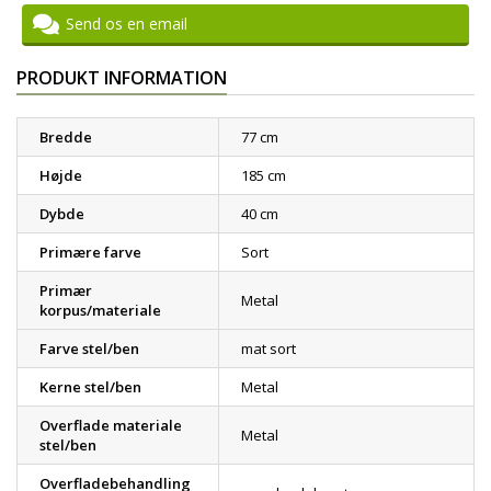
Send os en email
PRODUKT INFORMATION
Bredde
77 cm
Højde
185 cm
Dybde
40 cm
Primære farve
Sort
Primær
Metal
korpus/materiale
Farve stel/ben
mat sort
Kerne stel/ben
Metal
Overflade materiale
Metal
stel/ben
Overfladebehandling