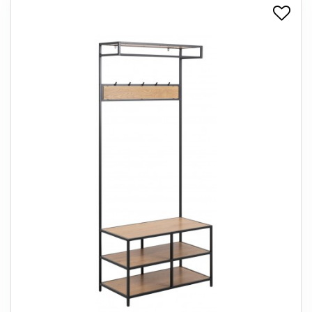
+
SPISESTUE
+
SOVEVÆRELSE
+
KONTORMØBLER
+
OPBEVARING
+
TÆPPER
+
LAMPER
+
ENTREMØBLER
+
HAVEMØBLER
OUTLET