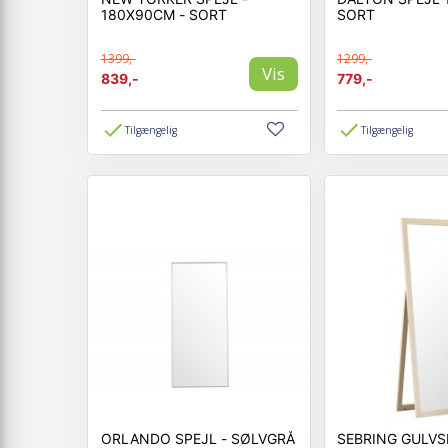
180X90CM - SORT
SORT
1399,-
1299,-
Vis
839,-
779,-
Tilgængelig
Tilgængelig
ORLANDO SPEJL - SØLVGRÅ
SEBRING GULVS