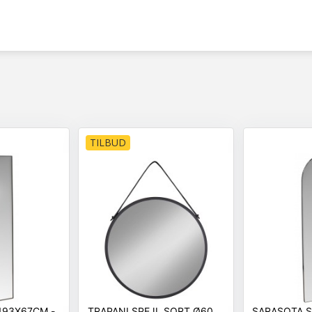
TILBUD
TRAPANI SPEJL SORT Ø60
SARASOTA SPEJL 19