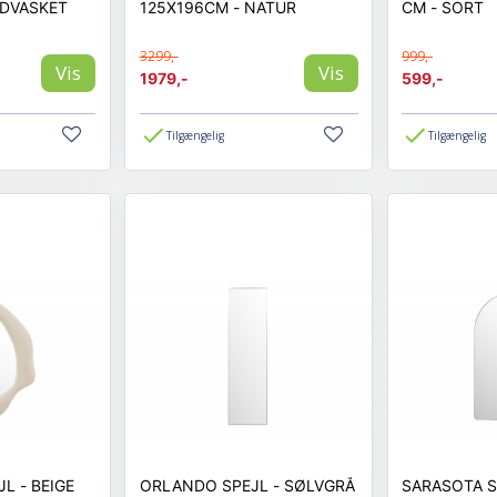
IDVASKET
125X196CM - NATUR
CM - SORT
3299,-
999,-
Vis
Vis
1979,-
599,-
Tilgængelig
Tilgængelig
LOUISVILLE SPEJL - BEIGE
ORLANDO SPEJL - SØLVGRÅ