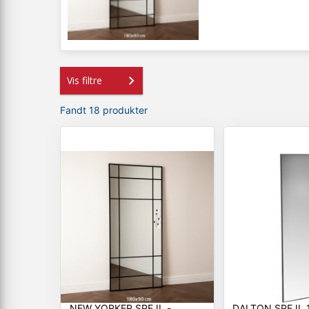
Vis filtre
Fandt 18 produkter
NEW YORKER SPEJL -
DALTON SPEJL 193X67CM -