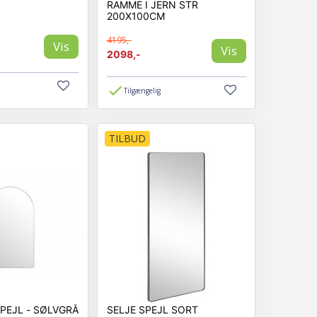
RAMME I JERN STR
200X100CM
4195,-
Vis
Vis
2098,-
Tilgængelig
TILBUD
SARASOTA SPEJL - SØLVGRÅ
SELJE SPEJL SORT