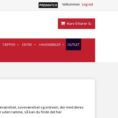
Velkommen
Log ind
Kurv
0
Varer
0,-
TÆPPER
ENTRE
HAVEMØBLER
OUTLET
l badeværelset, soveværelset og entreen, der med deres
 uden ramme, så kan du finde det her.