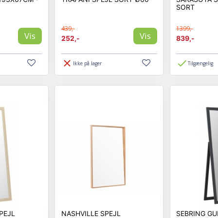
SORT
439,-
1399,-
Vis
Vis
252,-
839,-
Ikke på lager
Tilgængelig
PEJL
NASHVILLE SPEJL
SEBRING GU