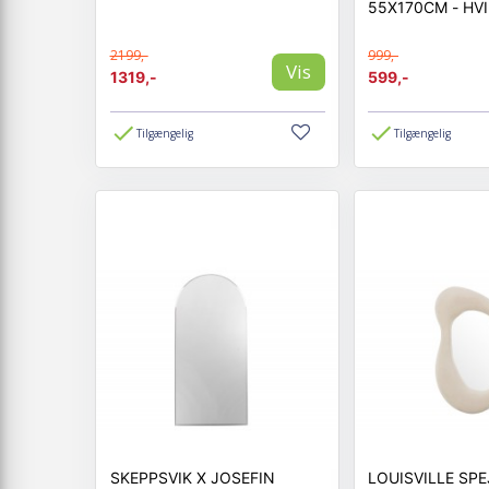
55X170CM - HV
2199,-
999,-
Vis
1319,-
599,-
Tilgængelig
Tilgængelig
SKEPPSVIK X JOSEFIN