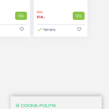
699,-
Vis
Vis
514,-
Tilgængelig
🍪 COOKIE-POLITIK