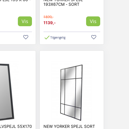
193X67CM - SORT
1899,-
Vis
Vis
1139,-
Tilgængelig
LVSPEJL 55X170
NEW YORKER SPEJL SORT