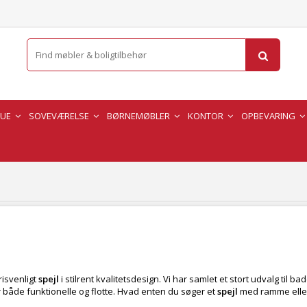
TUE
SOVEVÆRELSE
BØRNEMØBLER
KONTOR
OPBEVARING
risvenligt
spejl
i stilrent kvalitetsdesign. Vi har samlet et stort udvalg ti
r både funktionelle og flotte. Hvad enten du søger et
spejl
med ramme eller