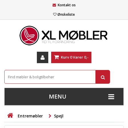
Kontakt os
Ønskeliste
Kurv
0
Varer
0,-
MENU
+
SOFAER
Entremøbler
Spejl
+
STUE