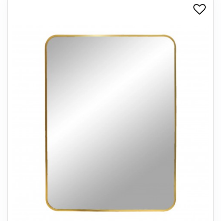
+
SPISESTUE
+
SOVEVÆRELSE
+
KONTORMØBLER
+
OPBEVARING
+
TÆPPER
+
LAMPER
+
ENTREMØBLER
+
HAVEMØBLER
OUTLET