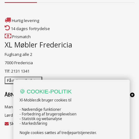
Hurtig levering
14 dages fortrydelse
Prismatch
XL Møbler Fredericia
Fuglsang alle 2
7000 Fredericia
Tlf: 2131 1341
Få rutevejledning
🍪 COOKIE-POLITIK
ÅBNINGSTIDER:
Xl-Mobler.dk bruger cookies til
Mandag til Fredag 10:00 til 18:00
- Nødvendige funktioner
- Forbedring af brugeroplevelsen
Lørdag og Søndag 10:00 til 16:00
- Statistik og webanalyse
Skriv til vores kundeservice
- Markedsføring
Nogle cookies sættes af tredjepartstjenester.