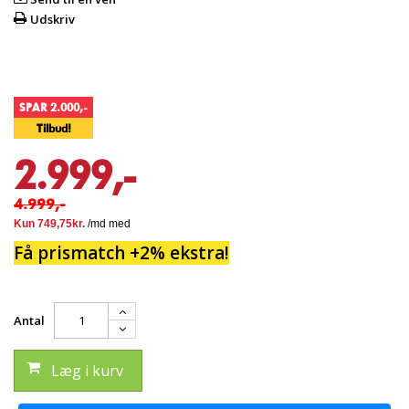
Udskriv
SPAR 2.000,-
Tilbud!
2.999,-
4.999,-
Få prismatch +2% ekstra!
Antal
Læg i kurv