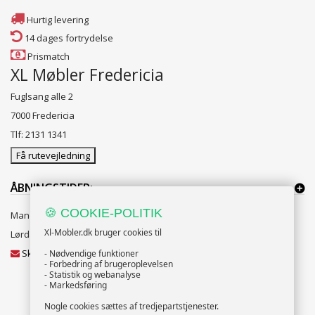
Hurtig levering
14 dages fortrydelse
Prismatch
XL Møbler Fredericia
Fuglsang alle 2
7000 Fredericia
Tlf: 2131 1341
Få rutevejledning
ÅBNINGSTIDER:
🍪 COOKIE-POLITIK
Mandag til Fredag 10:00 til 18:00
Xl-Mobler.dk bruger cookies til
Lørdag og Søndag 10:00 til 16:00
Skriv til vores kundeservice
- Nødvendige funktioner
- Forbedring af brugeroplevelsen
- Statistik og webanalyse
- Markedsføring
Nogle cookies sættes af tredjepartstjenester.
NYHEDSBREV