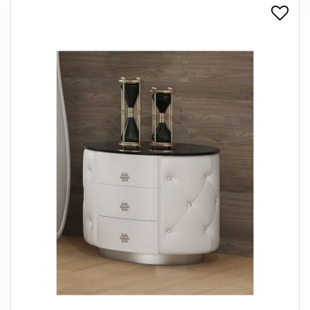
+
SPISESTUE
+
SOVEVÆRELSE
+
KONTORMØBLER
+
OPBEVARING
+
TÆPPER
+
LAMPER
+
ENTREMØBLER
+
HAVEMØBLER
OUTLET