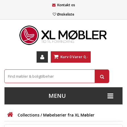
Kontakt os
Ønskeliste
Kurv
0
Varer
0,-
MENU
+
SOFAER
Collections / Møbelserier fra XL Møbler
+
STUE