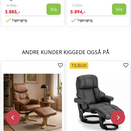
6.960,-
7.997,-
Vis
Vis
3.885,-
5.894,-
Tilgængelig
Tilgængelig
ANDRE KUNDER KIGGEDE OGSÅ PÅ
TILBUD