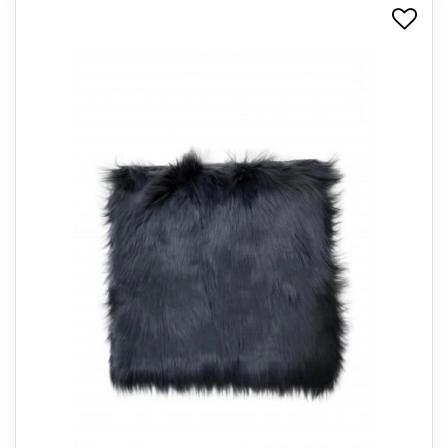
+
SPISESTUE
+
SOVEVÆRELSE
+
KONTORMØBLER
+
OPBEVARING
+
TÆPPER
+
LAMPER
+
ENTREMØBLER
+
HAVEMØBLER
OUTLET