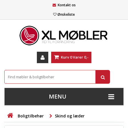
Kontakt os
Ønskeliste
Kurv
0
Varer
0,-
MENU
+
SOFAER
Boligtilbehør
Skind og læder
+
STUE