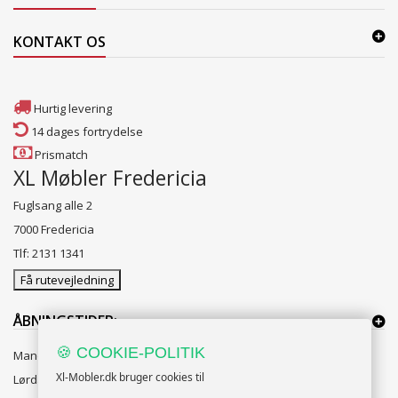
KONTAKT OS
Hurtig levering
14 dages fortrydelse
Prismatch
XL Møbler Fredericia
Fuglsang alle 2
7000 Fredericia
Tlf: 2131 1341
Få rutevejledning
ÅBNINGSTIDER:
🍪 COOKIE-POLITIK
Mandag til Fredag 10:00 til 18:00
Xl-Mobler.dk bruger cookies til
Lørdag og Søndag 10:00 til 16:00