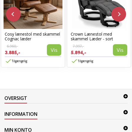
Cosy lænestol med skammel
Crown Lænestol med
Cognac læder
skammel Læder - sort
6.960,-
7.997,-
Vis
Vis
3.885,-
5.894,-
Tilgængelig
Tilgængelig
OVERSIGT
INFORMATION
MIN KONTO