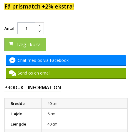
Få prismatch +2% ekstra!
Antal
Læg i kurv
Chat med os via Facebook
Send os en email
PRODUKT INFORMATION
Bredde
40 cm
Højde
6 cm
Længde
40 cm