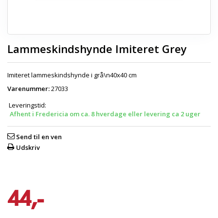
Lammeskindshynde Imiteret Grey
Imiteret lammeskindshynde i grå\n40x40 cm
Varenummer:
27033
Leveringstid:
Afhent i Fredericia om ca. 8 hverdage eller levering ca 2 uger
Send til en ven
Udskriv
44,-