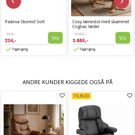
Padova Skoreol Sort
Cosy lænestol med skammel
Cognac læder
334,-
6.960,-
Vis
Vis
224,-
3.885,-
Tilgængelig
Tilgængelig
ANDRE KUNDER KIGGEDE OGSÅ PÅ
TILBUD